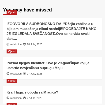
You may have missed
Vijesti
IZGOVORILA SUDBONOSNO DA!!!Đžejla zablisala u
bijelom mladoženja nikad srećniji!!POGEDAJTE KAKO
JE IZGLEDALA SVEČANOST..Ovo se ne viđa svaki
dan….
redakcion
28 Jula, 2026
Vijesti
Poznat njegov identitet: Ovo je 29-godišnjak koji je
usmrtio nevjenčanu suprugu Maju
redakcion
27 Jula, 2026
Vijesti
Kraj Haga, sloboda za Mladića?
redakcion
27 Jula, 2026
Vijesti