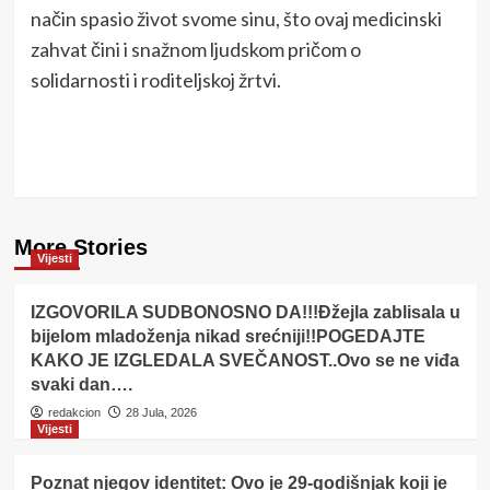
način spasio život svome sinu, što ovaj medicinski
zahvat čini i snažnom ljudskom pričom o
solidarnosti i roditeljskoj žrtvi.
More Stories
Vijesti
IZGOVORILA SUDBONOSNO DA!!!Đžejla zablisala u
bijelom mladoženja nikad srećniji!!POGEDAJTE
KAKO JE IZGLEDALA SVEČANOST..Ovo se ne viđa
svaki dan….
redakcion
28 Jula, 2026
Vijesti
Poznat njegov identitet: Ovo je 29-godišnjak koji je