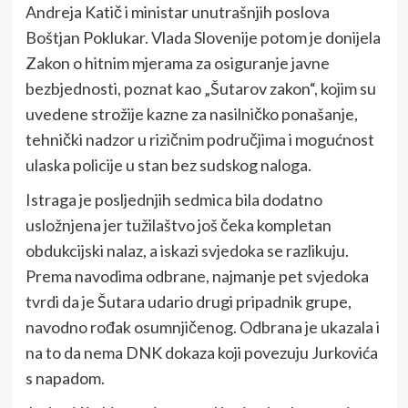
Andreja Katič i ministar unutrašnjih poslova
Boštjan Poklukar. Vlada Slovenije potom je donijela
Zakon o hitnim mjerama za osiguranje javne
bezbjednosti, poznat kao „Šutarov zakon“, kojim su
uvedene strožije kazne za nasilničko ponašanje,
tehnički nadzor u rizičnim područjima i mogućnost
ulaska policije u stan bez sudskog naloga.
Istraga je posljednjih sedmica bila dodatno
usložnjena jer tužilaštvo još čeka kompletan
obdukcijski nalaz, a iskazi svjedoka se razlikuju.
Prema navodima odbrane, najmanje pet svjedoka
tvrdi da je Šutara udario drugi pripadnik grupe,
navodno rođak osumnjičenog. Odbrana je ukazala i
na to da nema DNK dokaza koji povezuju Jurkovića
s napadom.