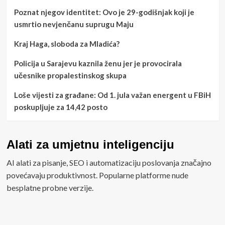
Poznat njegov identitet: Ovo je 29-godišnjak koji je
usmrtio nevjenčanu suprugu Maju
Kraj Haga, sloboda za Mladića?
Policija u Sarajevu kaznila ženu jer je provocirala
učesnike propalestinskog skupa
Loše vijesti za građane: Od 1. jula važan energent u FBiH
poskupljuje za 14,42 posto
Alati za umjetnu inteligenciju
AI alati za pisanje, SEO i automatizaciju poslovanja značajno
povećavaju produktivnost. Popularne platforme nude
besplatne probne verzije.