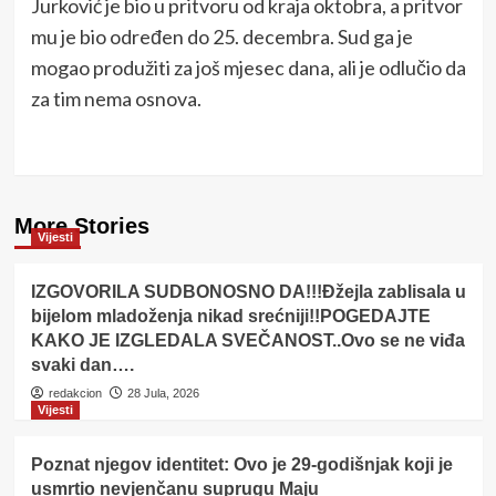
Jurković je bio u pritvoru od kraja oktobra, a pritvor
mu je bio određen do 25. decembra. Sud ga je
mogao produžiti za još mjesec dana, ali je odlučio da
za tim nema osnova.
More Stories
Vijesti
IZGOVORILA SUDBONOSNO DA!!!Đžejla zablisala u
bijelom mladoženja nikad srećniji!!POGEDAJTE
KAKO JE IZGLEDALA SVEČANOST..Ovo se ne viđa
svaki dan….
redakcion
28 Jula, 2026
Vijesti
Poznat njegov identitet: Ovo je 29-godišnjak koji je
usmrtio nevjenčanu suprugu Maju