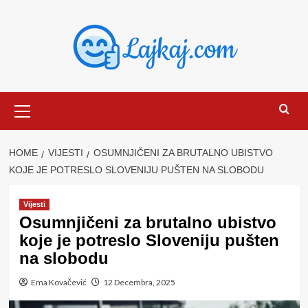
Skip
to
content
Primary
Menu
HOME
VIJESTI
OSUMNJIČENI ZA BRUTALNO UBISTVO
KOJE JE POTRESLO SLOVENIJU PUŠTEN NA SLOBODU
Vijesti
Osumnjičeni za brutalno ubistvo
koje je potreslo Sloveniju pušten
na slobodu
Ema Kovačević
12 Decembra, 2025