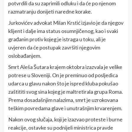
potvrdili da su zaprimili odluku i da će po njenom
razmatranju donijeti naredne korake.
Jurkovićev advokat Milan Krstić izjavio je da njegov
klijent i dalje ima status osumnjičenog, kao i svaki
građanin protiv kojeg je istraga u toku, ali je
uvjeren da će postupak završiti njegovim
oslobađanjem.
Smrt Aleša Šutara krajem oktobra izazvala je velike
potrese u Sloveniji. On je preminuo od posljedica
udarca u glavu nakon što je ispred kluba pokušao
zaštititi svog sina kojeg je maltretirala grupa Roma.
Prema dosadašnjim nalazima, smrt je uzrokovana
teškim povredama glave i unutrašnjim krvarenjem.
Nakon ovog slučaja, koji je izazvao proteste i burne
reakcije, ostavke su podnijeli ministrica pravde