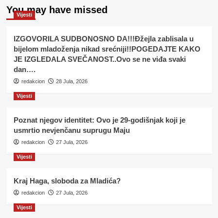
You may have missed
Vijesti
IZGOVORILA SUDBONOSNO DA!!!Đžejla zablisala u
bijelom mladoženja nikad srećniji!!POGEDAJTE KAKO
JE IZGLEDALA SVEČANOST..Ovo se ne viđa svaki
dan….
redakcion
28 Jula, 2026
Vijesti
Poznat njegov identitet: Ovo je 29-godišnjak koji je
usmrtio nevjenčanu suprugu Maju
redakcion
27 Jula, 2026
Vijesti
Kraj Haga, sloboda za Mladića?
redakcion
27 Jula, 2026
Vijesti