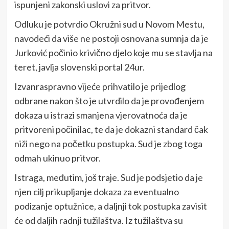
ispunjeni zakonski uslovi za pritvor.
Odluku je potvrdio Okružni sud u Novom Mestu,
navodeći da više ne postoji osnovana sumnja da je
Jurković počinio krivično djelo koje mu se stavlja na
teret, javlja slovenski portal 24ur.
Izvanraspravno vijeće prihvatilo je prijedlog
odbrane nakon što je utvrdilo da je provođenjem
dokaza u istrazi smanjena vjerovatnoća da je
pritvoreni počinilac, te da je dokazni standard čak
niži nego na početku postupka. Sud je zbog toga
odmah ukinuo pritvor.
Istraga, međutim, još traje. Sud je podsjetio da je
njen cilj prikupljanje dokaza za eventualno
podizanje optužnice, a daljnji tok postupka zavisit
će od daljih radnji tužilaštva. Iz tužilaštva su