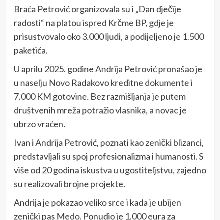
Braća Petrović organizovala su i „Dan dječije
radosti“ na platou ispred Krčme BP, gdje je
prisustvovalo oko 3.000 ljudi, a podijeljeno je 1.500
paketića.
U aprilu 2025. godine Andrija Petrović pronašao je
u naselju Novo Radakovo kreditne dokumente i
7.000 KM gotovine. Bez razmišljanja je putem
društvenih mreža potražio vlasnika, a novac je
ubrzo vraćen.
Ivan i Andrija Petrović, poznati kao zenički blizanci,
predstavljali su spoj profesionalizma i humanosti. S
više od 20 godina iskustva u ugostiteljstvu, zajedno
su realizovali brojne projekte.
Andrija je pokazao veliko srce i kada je ubijen
zenički pas Medo. Ponudio je 1.000 eura za