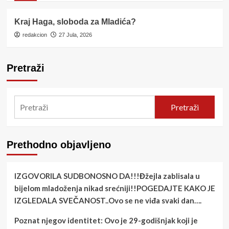
Kraj Haga, sloboda za Mladića?
redakcion
27 Jula, 2026
Pretraži
Pretraži
Prethodno objavljeno
IZGOVORILA SUDBONOSNO DA!!!Đžejla zablisala u
bijelom mladoženja nikad srećniji!!POGEDAJTE KAKO JE
IZGLEDALA SVEČANOST..Ovo se ne viđa svaki dan….
Poznat njegov identitet: Ovo je 29-godišnjak koji je