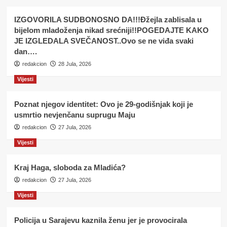
IZGOVORILA SUDBONOSNO DA!!!Đžejla zablisala u
bijelom mladoženja nikad srećniji!!POGEDAJTE KAKO
JE IZGLEDALA SVEČANOST..Ovo se ne viđa svaki
dan….
redakcion
28 Jula, 2026
Vijesti
Poznat njegov identitet: Ovo je 29-godišnjak koji je
usmrtio nevjenčanu suprugu Maju
redakcion
27 Jula, 2026
Vijesti
Kraj Haga, sloboda za Mladića?
redakcion
27 Jula, 2026
Vijesti
Policija u Sarajevu kaznila ženu jer je provocirala