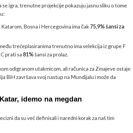
 se igra, trenutne projekcije pokazuju jasnu sliku o tome
mu:
d Katarom, Bosna i Hercegovina ima čak
75,9% šansi za
eđu trećeplasiranima trenutno ima selekcija iz grupe F
 C prati sa
81%
šansi za prolaz.
 svakom odigranom utakmicom, ali računica za Zmajeve ostaje
acija BiH završava svoj nastup na Mundijalu i može da
Katar, idemo na megdan
ecizni da su već definisali i naredni korak za naš tim