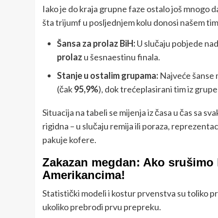
Iako je do kraja grupne faze ostalo još mnogo da
šta trijumf u posljednjem kolu donosi našem ti
Šansa za prolaz BiH:
U slučaju pobjede na
prolaz
u šesnaestinu finala.
Stanje u ostalim grupama:
Najveće šanse m
(čak
95,9%
), dok trećeplasirani tim iz grupe
Situacija na tabeli se mijenja iz časa u čas sa
rigidna – u slučaju remija ili poraza, reprezent
pakuje kofere.
Zakazan megdan: Ako srušimo 
Amerikancima!
Statistički modeli i kostur prvenstva su toliko pr
ukoliko prebrodi prvu prepreku.