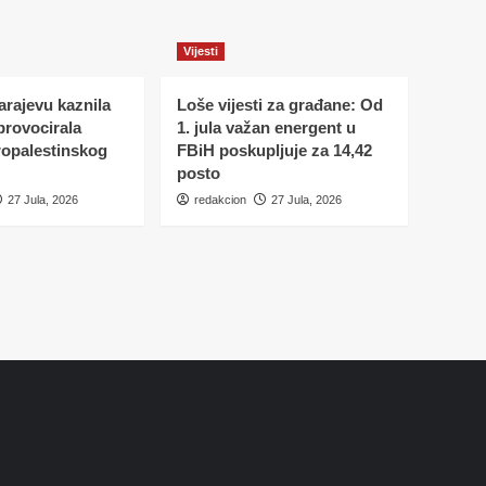
Vijesti
Sarajevu kaznila
Loše vijesti za građane: Od
 provocirala
1. jula važan energent u
ropalestinskog
FBiH poskupljuje za 14,42
posto
27 Jula, 2026
redakcion
27 Jula, 2026