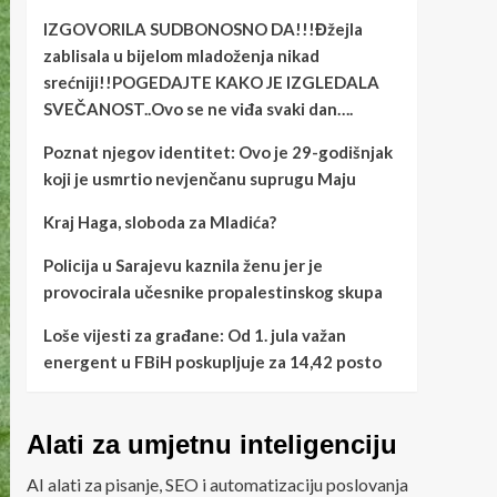
IZGOVORILA SUDBONOSNO DA!!!Đžejla
zablisala u bijelom mladoženja nikad
srećniji!!POGEDAJTE KAKO JE IZGLEDALA
SVEČANOST..Ovo se ne viđa svaki dan….
Poznat njegov identitet: Ovo je 29-godišnjak
koji je usmrtio nevjenčanu suprugu Maju
Kraj Haga, sloboda za Mladića?
Policija u Sarajevu kaznila ženu jer je
provocirala učesnike propalestinskog skupa
Loše vijesti za građane: Od 1. jula važan
energent u FBiH poskupljuje za 14,42 posto
Alati za umjetnu inteligenciju
AI alati za pisanje, SEO i automatizaciju poslovanja