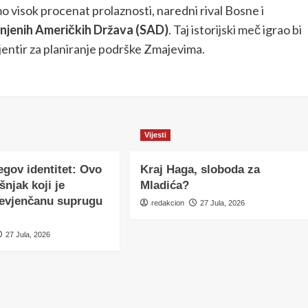
mo visok procenat prolaznosti, naredni rival Bosne i
injenih Američkih Država (SAD)
. Taj istorijski meč igrao bi
rijentir za planiranje podrške Zmajevima.
Vijesti
egov identitet: Ovo
Kraj Haga, sloboda za
šnjak koji je
Mladića?
nevjenčanu suprugu
redakcion
27 Jula, 2026
27 Jula, 2026