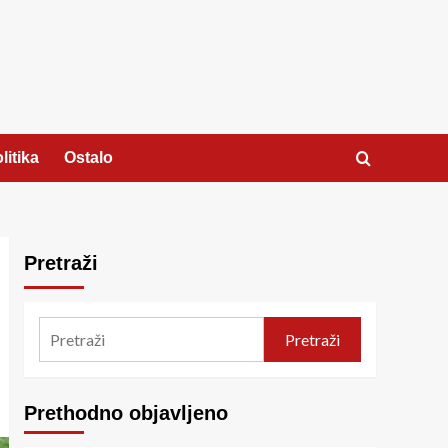
litika
Ostalo
Pretraži
Pretraži
Prethodno objavljeno