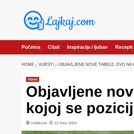
Skip
to
content
Početna
Citati
Inspiracija i ljubav
Recepti
HOME
VIJESTI
OBJAVLJENE NOVE TABELE, EVO NA K
Vijesti
Objavljene nov
kojoj se pozicij
redakcion
22 Juna, 2026