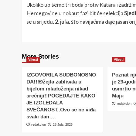
Ukoliko upišemo tri boda protiv Katara i zadrži
Hercegovine u nokaut fazi bit će selekcija
Sjed
se u srijedu,
2. jula
, što navijačima daje jasan o
More Stories
Vijesti
Vijesti
IZGOVORILA SUDBONOSNO
Poznat nj
DA!!!Đžejla zablisala u
je 29-godi
bijelom mladoženja nikad
usmrtio 
srećniji!!POGEDAJTE KAKO
Maju
JE IZGLEDALA
redakcion
SVEČANOST..Ovo se ne viđa
svaki dan….
redakcion
28 Jula, 2026