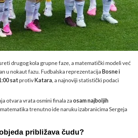
sreti drugog kola grupne faze, a matematički modeli već
man u nokaut fazu. Fudbalska reprezentacija
Bosne i
1:00 sat
protiv
Katara
, a najnoviji statistički podaci
ja otvara vrata osmini finala za
osam najboljih
a matematika trenutno ide naruku izabranicima Sergeja
pobjeda približava čudu?