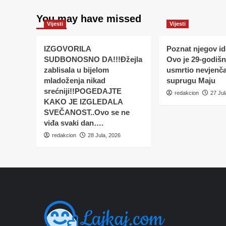
You may have missed
Vijesti
Vijesti
IZGOVORILA
Poznat njegov ide
SUDBONOSNO DA!!!Đžejla
Ovo je 29-godišnj
zablisala u bijelom
usmrtio nevjenč
mladoženja nikad
suprugu Maju
srećniji!!POGEDAJTE
redakcion
27 Jul
KAKO JE IZGLEDALA
SVEČANOST..Ovo se ne
viđa svaki dan….
redakcion
28 Jula, 2026