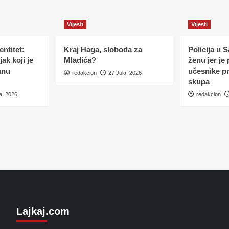
Vijesti
Vijesti
ntitet:
Kraj Haga, sloboda za
Policija u 
ak koji je
Mladića?
ženu jer je
anu
učesnike p
redakcion
27 Jula, 2026
skupa
a, 2026
redakcion
Lajkaj.com