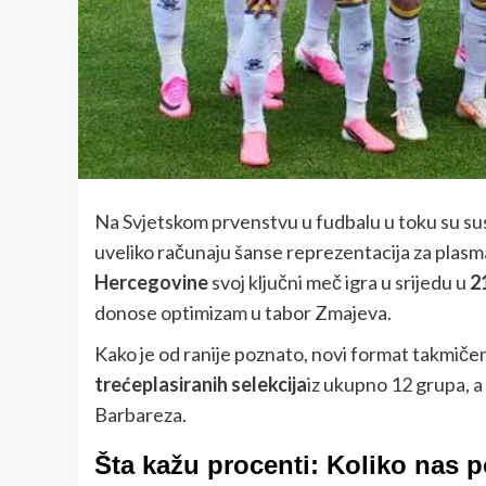
Na Svjetskom prvenstvu u fudbalu u toku su su
uveliko računaju šanse reprezentacija za plas
Hercegovine
svoj ključni meč igra u srijedu u
2
donose optimizam u tabor Zmajeva.
Kako je od ranije poznato, novi format takmičen
trećeplasiranih selekcija
iz ukupno 12 grupa, 
Barbareza.
Šta kažu procenti: Koliko nas 