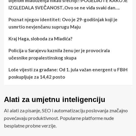
bijelom mladoženja nikad srećniji!!POGEDAJTE KAKO JE
IZGLEDALA SVEČANOST..Ovo se ne viđa svaki dan….
Poznat njegov identitet: Ovo je 29-godišnjak koji je
usmrtio nevjenčanu suprugu Maju
Kraj Haga, sloboda za Mladića?
Policija u Sarajevu kaznila ženu jer je provocirala
učesnike propalestinskog skupa
Loše vijesti za građane: Od 1. jula važan energent u FBiH
poskupljuje za 14,42 posto
Alati za umjetnu inteligenciju
AI alati za pisanje, SEO i automatizaciju poslovanja značajno
povećavaju produktivnost. Popularne platforme nude
besplatne probne verzije.