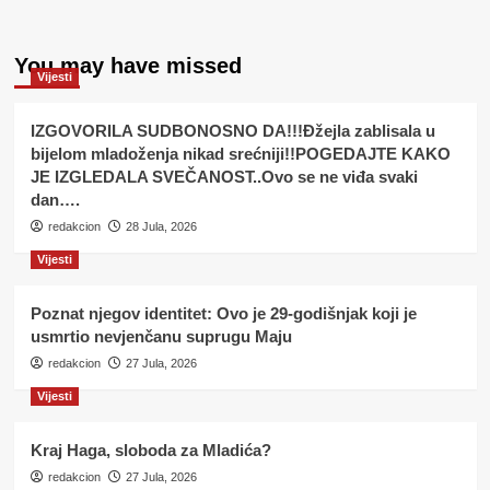
You may have missed
Vijesti
IZGOVORILA SUDBONOSNO DA!!!Đžejla zablisala u
bijelom mladoženja nikad srećniji!!POGEDAJTE KAKO
JE IZGLEDALA SVEČANOST..Ovo se ne viđa svaki
dan….
redakcion
28 Jula, 2026
Vijesti
Poznat njegov identitet: Ovo je 29-godišnjak koji je
usmrtio nevjenčanu suprugu Maju
redakcion
27 Jula, 2026
Vijesti
Kraj Haga, sloboda za Mladića?
redakcion
27 Jula, 2026