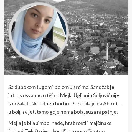
Sa dubokom tugom i bolom u srcima, Sandžak je
jutros osvanuo u tišini. Mejla Ugljanin Suljović nije
izdržala tešku i dugu borbu. Preselila je na Ahiret –
u bolji svijet, tamo gdje nema bola, suza ni patnje.
Mejla je bila simbol nade, hrabrosti i majčinske
ljubavi. Tek što je zakoračila u novo životno