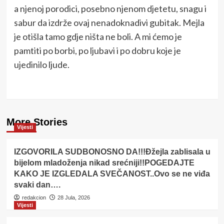
a njenoj porodici, posebno njenom djetetu, snagu i
sabur da izdrže ovaj nenadoknadivi gubitak. Mejla
je otišla tamo gdje ništa ne boli. A mi ćemo je
pamtiti po borbi, po ljubavi i po dobru koje je
ujedinilo ljude.
More Stories
Vijesti
IZGOVORILA SUDBONOSNO DA!!!Đžejla zablisala u
bijelom mladoženja nikad srećniji!!POGEDAJTE
KAKO JE IZGLEDALA SVEČANOST..Ovo se ne viđa
svaki dan….
redakcion
28 Jula, 2026
Vijesti