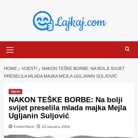
Skip
to
content
Primary
Menu
HOME
VIJESTI
NAKON TEŠKE BORBE: NA BOLJI SVIJET
PRESELILA MLADA MAJKA MEJLA UGLJANIN SULJOVIĆ
Vijesti
NAKON TEŠKE BORBE: Na bolji
svijet preselila mlada majka Mejla
Ugljanin Suljović
Ermin Macić
23 Januara, 2026