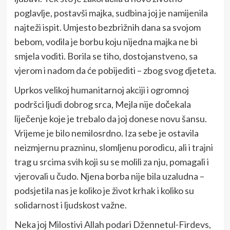
poglavlje, postavši majka, sudbina joj je namijenila
najteži ispit. Umjesto bezbrižnih dana sa svojom
bebom, vodila je borbu koju nijedna majka ne bi
smjela voditi. Borila se tiho, dostojanstveno, sa
vjerom i nadom da će pobijediti – zbog svog djeteta.
Uprkos velikoj humanitarnoj akciji i ogromnoj
podršci ljudi dobrog srca, Mejla nije dočekala
liječenje koje je trebalo da joj donese novu šansu.
Vrijeme je bilo nemilosrdno. Iza sebe je ostavila
neizmjernu prazninu, slomljenu porodicu, ali i trajni
trag u srcima svih koji su se molili za nju, pomagali i
vjerovali u čudo. Njena borba nije bila uzaludna –
podsjetila nas je koliko je život krhak i koliko su
solidarnost i ljudskost važne.
Neka joj Milostivi Allah podari Džennetul-Firdevs,