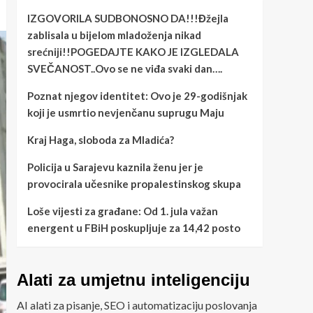
IZGOVORILA SUDBONOSNO DA!!!Đžejla
zablisala u bijelom mladoženja nikad
srećniji!!POGEDAJTE KAKO JE IZGLEDALA
SVEČANOST..Ovo se ne viđa svaki dan….
Poznat njegov identitet: Ovo je 29-godišnjak
koji je usmrtio nevjenčanu suprugu Maju
Kraj Haga, sloboda za Mladića?
Policija u Sarajevu kaznila ženu jer je
provocirala učesnike propalestinskog skupa
Loše vijesti za građane: Od 1. jula važan
energent u FBiH poskupljuje za 14,42 posto
Alati za umjetnu inteligenciju
AI alati za pisanje, SEO i automatizaciju poslovanja