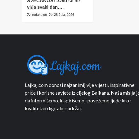
SVEČANOST..Ovo se ne
viđa svaki dan….
redakcion
28 Jula, 2026
Lajkaj.com donosi najzanimljivije vijesti, inspirativne
priče i korisne savjete iz cijelog Balkana. Naša misija j
da informišemo, inspirišemo i povežemo ljude kroz
kvalitetan digitalni sadržaj.