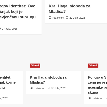
egov identitet: Ovo
Kraj Haga, sloboda za
šnjak koji je
Mladića?
nevjenčanu suprugu
redakcion
27 Jula, 2026
27 Jula, 2026
Vijesti
Vijesti
ntitet:
Kraj Haga, sloboda za
Policija u 
ak koji je
Mladića?
ženu jer je
anu
učesnike p
redakcion
27 Jula, 2026
skupa
a, 2026
redakcion