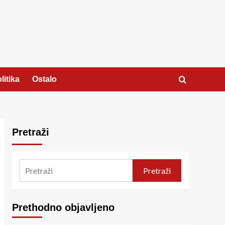
litika
Ostalo
Pretraži
Pretraži
Prethodno objavljeno