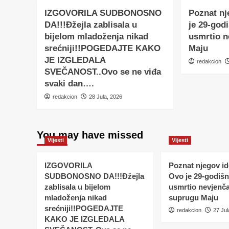
IZGOVORILA SUDBONOSNO
Poznat nj
DA!!!Đžejla zablisala u
je 29-godi
bijelom mladoženja nikad
usmrtio 
srećniji!!POGEDAJTE KAKO
Maju
JE IZGLEDALA
redakcion
SVEČANOST..Ovo se ne viđa
svaki dan….
redakcion
28 Jula, 2026
You may have missed
Vijesti
Vijesti
IZGOVORILA
Poznat njegov ide
SUDBONOSNO DA!!!Đžejla
Ovo je 29-godišnj
zablisala u bijelom
usmrtio nevjenč
mladoženja nikad
suprugu Maju
srećniji!!POGEDAJTE
redakcion
27 Jul
KAKO JE IZGLEDALA