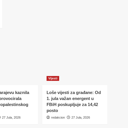
Vijesti
Sarajevu kaznila
Loše vijesti za građane: Od
 provocirala
1. jula važan energent u
ropalestinskog
FBiH poskupljuje za 14,42
posto
27 Jula, 2026
redakcion
27 Jula, 2026