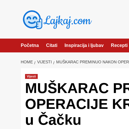
Skip
to
content
Početna
Citati
Inspiracija i ljubav
Recepti
HOME
VIJESTI
MUŠKARAC PREMINUO NAKON OPERA
Vijesti
MUŠKARAC P
OPERACIJE KR
u Čačku