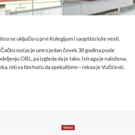
no se uključio u prvi Kolegijum i saopštio loše vesti.
 u Čačku noćas je umro jedan čovek 38 godina posle
deljenju ORL, pa izgleda da je tako. Istraga je naložena,
eka, niti sa tim hoću da spekulišem – rekao je Vučićević.
Vijesti