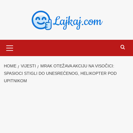
Skip
to
content
Primary
Menu
HOME
VIJESTI
MRAK OTEŽAVA AKCIJU NA VISOČICI:
SPASIOCI STIGLI DO UNESREĆENOG, HELIKOPTER POD
UPITNIKOM