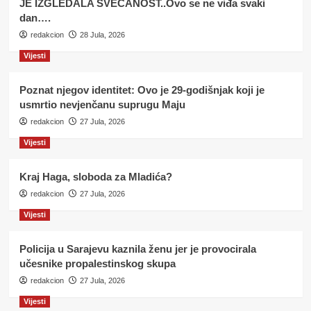
JE IZGLEDALA SVEČANOST..Ovo se ne viđa svaki
dan….
redakcion
28 Jula, 2026
Vijesti
Poznat njegov identitet: Ovo je 29-godišnjak koji je
usmrtio nevjenčanu suprugu Maju
redakcion
27 Jula, 2026
Vijesti
Kraj Haga, sloboda za Mladića?
redakcion
27 Jula, 2026
Vijesti
Policija u Sarajevu kaznila ženu jer je provocirala
učesnike propalestinskog skupa
redakcion
27 Jula, 2026
Vijesti