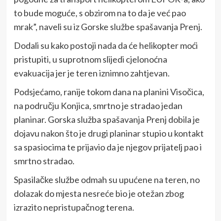
to bude moguće, s obzirom na to da je već pao
mrak”, naveli su iz Gorske službe spašavanja Prenj.
Dodali su kako postoji nada da će helikopter moći
pristupiti, u suprotnom slijedi cjelonoćna
evakuacija jer je teren iznimno zahtjevan.
Podsjećamo, ranije tokom dana na planini Visočica,
na području Konjica, smrtno je stradao jedan
planinar. Gorska služba spašavanja Prenj dobila je
dojavu nakon što je drugi planinar stupio u kontakt
sa spasiocima te prijavio da je njegov prijatelj pao i
smrtno stradao.
Spasilačke službe odmah su upućene na teren, no
dolazak do mjesta nesreće bio je otežan zbog
izrazito nepristupačnog terena.