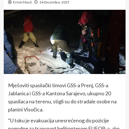
Ermin Macić
14 Decembra, 2025
Mješoviti spasilački timovi GSS-a Prenj, GSS-a
Jablanica i GSS-a Kantona Sarajevo, ukupno 20
spasilaca na terenu, stigli su do stradale osobe na
planini Visočica.
“U toku je evakuacija unesrećenog do pozicije
pogodne za transport helikopterom EUFOR-a, ako