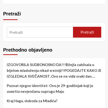
Pretraži
Pretraži
Prethodno objavljeno
IZGOVORILA SUDBONOSNO DA!!!Đžejla zablisala u
bijelom mladoženja nikad srećniji!!POGEDAJTE KAKO JE
IZGLEDALA SVEČANOST..Ovo se ne viđa svaki dan….
Poznat njegov identitet: Ovo je 29-godišnjak koji je
usmrtio nevjenčanu suprugu Maju
Kraj Haga, sloboda za Mladića?