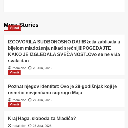
More Stories
Vijesti
IZGOVORILA SUDBONOSNO DA!!!Đžejla zablisala u
bijelom mladoženja nikad srećniji!!POGEDAJTE
KAKO JE IZGLEDALA SVEČANOST..Ovo se ne viđa
svaki dan….
redakcion
28 Jula, 2026
Vijesti
Poznat njegov identitet: Ovo je 29-godišnjak koji je
usmrtio nevjenčanu suprugu Maju
redakcion
27 Jula, 2026
Vijesti
Kraj Haga, sloboda za Mladića?
redakcion
27 Jula, 2026