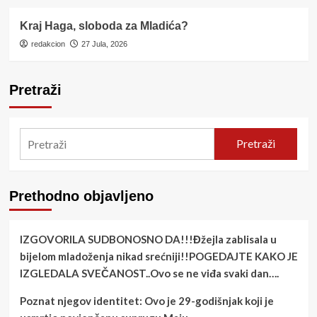
Kraj Haga, sloboda za Mladića?
redakcion
27 Jula, 2026
Pretraži
Pretraži
Prethodno objavljeno
IZGOVORILA SUDBONOSNO DA!!!Đžejla zablisala u
bijelom mladoženja nikad srećniji!!POGEDAJTE KAKO JE
IZGLEDALA SVEČANOST..Ovo se ne viđa svaki dan….
Poznat njegov identitet: Ovo je 29-godišnjak koji je