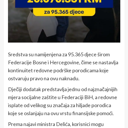
Sredstva su namijenjena za 95.365 djece širom
Federacije Bosne i Hercegovine, čime se nastavlja
kontinuitet redovne podrške porodicama koje
ostvaruju pravo na ovu naknadu.
Dječiji dodatak predstavlja jednu od najznačajnijih
mjera socijalne zaštite u Federaciji BiH, a redovne
isplate od velikog su značaja za hiljade porodica
koje se oslanjaju na ovu vrstu finansijske pomoći.
Prema najavi ministra Delića, korisnici mogu