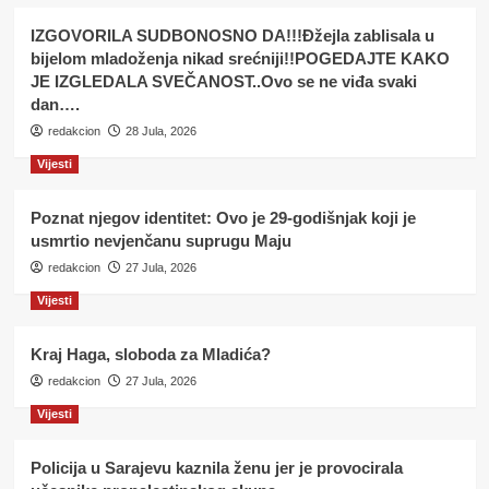
IZGOVORILA SUDBONOSNO DA!!!Đžejla zablisala u
bijelom mladoženja nikad srećniji!!POGEDAJTE KAKO
JE IZGLEDALA SVEČANOST..Ovo se ne viđa svaki
dan….
redakcion
28 Jula, 2026
Vijesti
Poznat njegov identitet: Ovo je 29-godišnjak koji je
usmrtio nevjenčanu suprugu Maju
redakcion
27 Jula, 2026
Vijesti
Kraj Haga, sloboda za Mladića?
redakcion
27 Jula, 2026
Vijesti
Policija u Sarajevu kaznila ženu jer je provocirala