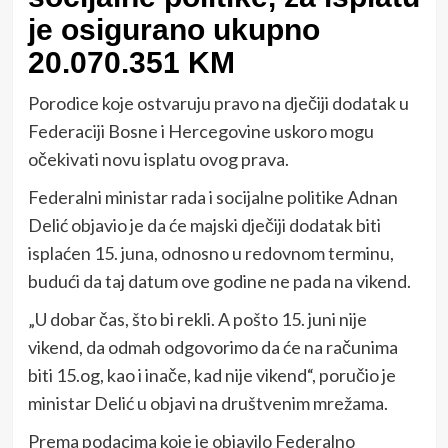
je osigurano ukupno
20.070.351 KM
Porodice koje ostvaruju pravo na dječiji dodatak u
Federaciji Bosne i Hercegovine uskoro mogu
očekivati novu isplatu ovog prava.
Federalni ministar rada i socijalne politike Adnan
Delić objavio je da će majski dječiji dodatak biti
isplaćen 15. juna, odnosno u redovnom terminu,
budući da taj datum ove godine ne pada na vikend.
„U dobar čas, što bi rekli. A pošto 15. juni nije
vikend, da odmah odgovorimo da će na računima
biti 15.og, kao i inače, kad nije vikend“, poručio je
ministar Delić u objavi na društvenim mrežama.
Prema podacima koje je objavilo Federalno