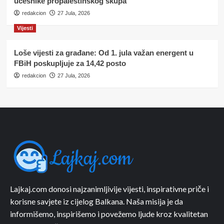
učesnike propalestinskog skupa
redakcion
27 Jula, 2026
Vijesti
Loše vijesti za građane: Od 1. jula važan energent u
FBiH poskupljuje za 14,42 posto
redakcion
27 Jula, 2026
Lajkaj.com donosi najzanimljivije vijesti, inspirativne priče i
korisne savjete iz cijelog Balkana. Naša misija je da
informišemo, inspirišemo i povežemo ljude kroz kvalitetan