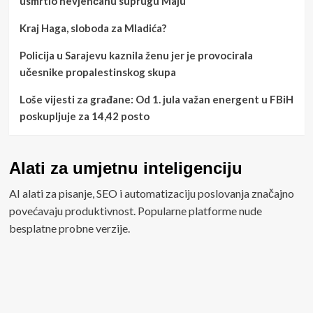
usmrtio nevjenčanu suprugu Maju
Kraj Haga, sloboda za Mladića?
Policija u Sarajevu kaznila ženu jer je provocirala
učesnike propalestinskog skupa
Loše vijesti za građane: Od 1. jula važan energent u FBiH
poskupljuje za 14,42 posto
Alati za umjetnu inteligenciju
AI alati za pisanje, SEO i automatizaciju poslovanja značajno
povećavaju produktivnost. Popularne platforme nude
besplatne probne verzije.