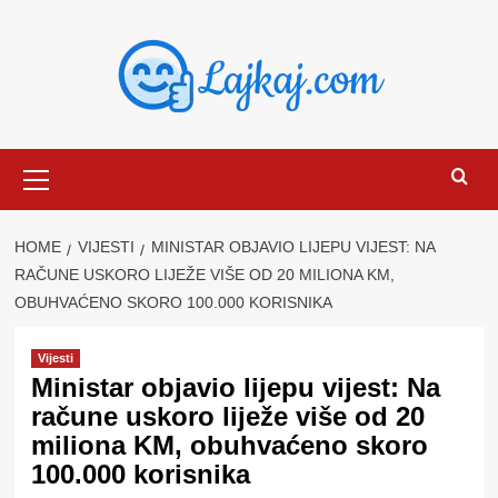
Skip
to
content
Primary
Menu
HOME
VIJESTI
MINISTAR OBJAVIO LIJEPU VIJEST: NA
RAČUNE USKORO LIJEŽE VIŠE OD 20 MILIONA KM,
OBUHVAĆENO SKORO 100.000 KORISNIKA
Vijesti
Ministar objavio lijepu vijest: Na
račune uskoro liježe više od 20
miliona KM, obuhvaćeno skoro
100.000 korisnika