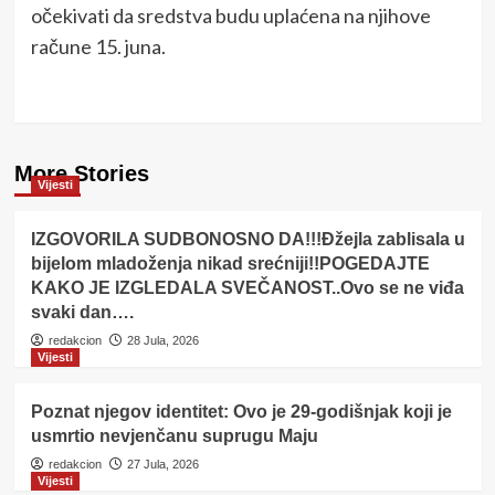
očekivati da sredstva budu uplaćena na njihove
račune 15. juna.
More Stories
Vijesti
IZGOVORILA SUDBONOSNO DA!!!Đžejla zablisala u
bijelom mladoženja nikad srećniji!!POGEDAJTE
KAKO JE IZGLEDALA SVEČANOST..Ovo se ne viđa
svaki dan….
redakcion
28 Jula, 2026
Vijesti
Poznat njegov identitet: Ovo je 29-godišnjak koji je
usmrtio nevjenčanu suprugu Maju
redakcion
27 Jula, 2026
Vijesti