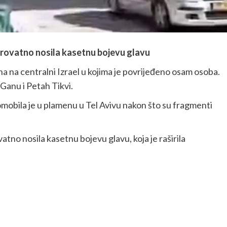
jerovatno nosila kasetnu bojevu glavu
 na centralni Izrael u kojima je povrijeđeno osam osoba.
 Ganu i Petah Tikvi.
omobila je u plamenu u Tel Avivu nakon što su fragmenti
atno nosila kasetnu bojevu glavu, koja je raširila