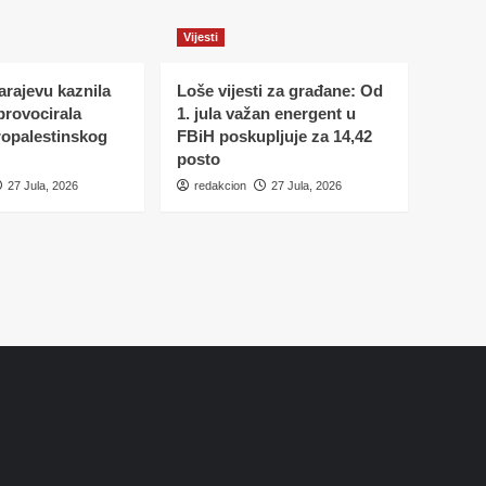
Vijesti
Sarajevu kaznila
Loše vijesti za građane: Od
 provocirala
1. jula važan energent u
ropalestinskog
FBiH poskupljuje za 14,42
posto
27 Jula, 2026
redakcion
27 Jula, 2026