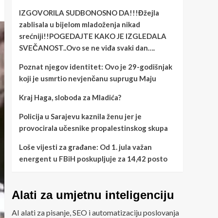
IZGOVORILA SUDBONOSNO DA!!!Đžejla
zablisala u bijelom mladoženja nikad
srećniji!!POGEDAJTE KAKO JE IZGLEDALA
SVEČANOST..Ovo se ne viđa svaki dan….
Poznat njegov identitet: Ovo je 29-godišnjak
koji je usmrtio nevjenčanu suprugu Maju
Kraj Haga, sloboda za Mladića?
Policija u Sarajevu kaznila ženu jer je
provocirala učesnike propalestinskog skupa
Loše vijesti za građane: Od 1. jula važan
energent u FBiH poskupljuje za 14,42 posto
Alati za umjetnu inteligenciju
AI alati za pisanje, SEO i automatizaciju poslovanja