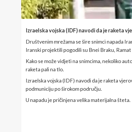
Izraelska vojska (IDF) navodi da je raketa v
Društvenim mrežama se šire snimci napada Irana
Iranski projektili pogodili su Bnei Braku, Ramat
Kako se može vidjeti na snimcima, nekoliko aut
raketa pali na tlo.
Izraelska vojska (IDF) navodi da je raketa vjerov
podmuniciju po širokom području.
U napadu je pričinjena velika materijalna šteta.