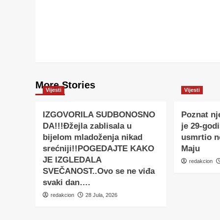
More Stories
Vijesti
Vijesti
IZGOVORILA SUDBONOSNO
Poznat nj
DA!!!Đžejla zablisala u
je 29-godi
bijelom mladoženja nikad
usmrtio 
srećniji!!POGEDAJTE KAKO
Maju
JE IZGLEDALA
redakcion
SVEČANOST..Ovo se ne viđa
svaki dan….
redakcion
28 Jula, 2026