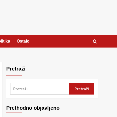
litika
Ostalo
Pretraži
Pretraži
Prethodno objavljeno