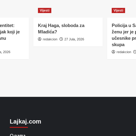
Vijesti
Vijesti
ntitet:
Kraj Haga, sloboda za
Policija u 
ak koji je
Mladića?
ženu jer je
anu
učesnike p
redakcion
27 Jula, 2026
skupa
a, 2026
redakcion
Lajkaj.com
O nama