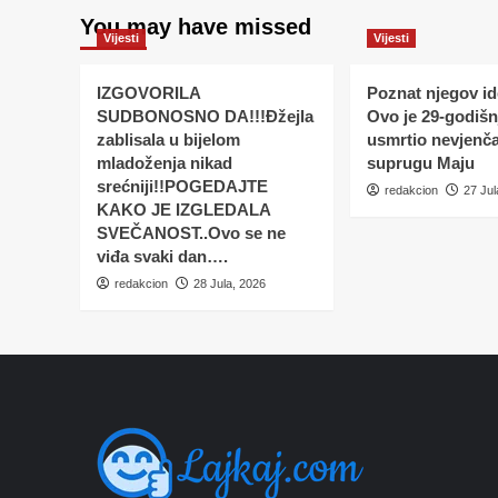
You may have missed
Vijesti
Vijesti
IZGOVORILA
Poznat njegov ide
SUDBONOSNO DA!!!Đžejla
Ovo je 29-godišnj
zablisala u bijelom
usmrtio nevjenč
mladoženja nikad
suprugu Maju
srećniji!!POGEDAJTE
redakcion
27 Jul
KAKO JE IZGLEDALA
SVEČANOST..Ovo se ne
viđa svaki dan….
redakcion
28 Jula, 2026