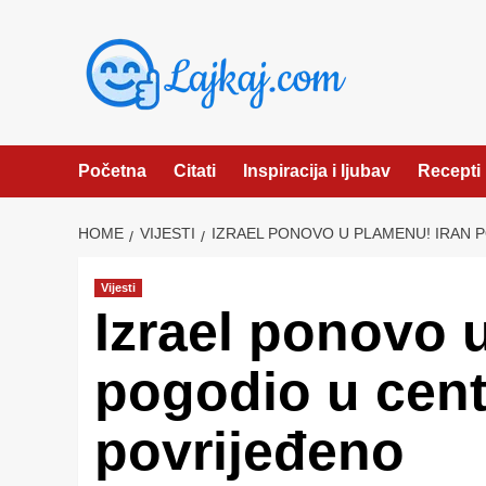
Skip
to
content
Početna
Citati
Inspiracija i ljubav
Recepti
HOME
VIJESTI
IZRAEL PONOVO U PLAMENU! IRAN 
Vijesti
Izrael ponovo 
pogodio u cen
povrijeđeno