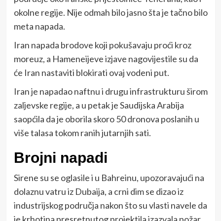
okolne regije. Nije odmah bilo jasno šta je tačno bilo
meta napada.
Iran napada brodove koji pokušavaju proći kroz
moreuz, a Hameneijeve izjave nagovijestile su da
će Iran nastaviti blokirati ovaj vodeni put.
Iran je napadao naftnu i drugu infrastrukturu širom
zaljevske regije, a u petak je Saudijska Arabija
saopćila da je oborila skoro 50 dronova poslanih u
više talasa tokom ranih jutarnjih sati.
Brojni napadi
Sirene su se oglasile i u Bahreinu, upozoravajući na
dolaznu vatru iz Dubaija, a crni dim se dizao iz
industrijskog područja nakon što su vlasti navele da
je krhotina presretnutog projektila izazvala požar.