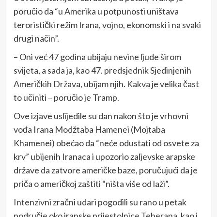
poručio da “u Amerika u potpunosti uništava
teroristički režim Irana, vojno, ekonomski i na svaki
drugi način”.
– Oni već 47 godina ubijaju nevine ljude širom
svijeta, a sada ja, kao 47. predsjednik Sjedinjenih
Američkih Država, ubijam njih. Kakva je velika čast
to učiniti – poručio je Tramp.
Ove izjave uslijedile su dan nakon što je vrhovni
vođa Irana Modžtaba Hamenei (Mojtaba
Khamenei) obećao da “neće odustati od osvete za
krv” ubijenih Iranaca i upozorio zaljevske arapske
države da zatvore američke baze, poručujući da je
priča o američkoj zaštiti “ništa više od laži”.
Intenzivni zračni udari pogodili su rano u petak
područje oko iranske prijestolnice Teherana, kao i