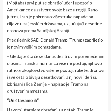
(Mojtaba) prvi put se obratio jučer i upozorio
Amerikance da zatvore svoje baze u regiji. Rano
jutros, Iran je pokrenuo višestruke napade na
ciljeve u zaljevskim državama, uključujući desetine
dronova prema Saudijskoj Arabiji.
Predsjednik SAD Donald Tramp (Trump) zaprijetio
je novim velikim odmazdama.
– Gledajte šta će se danas desiti ovim poremećenim
ološima. Iranska mornarica više ne postoji, njihovo
ratno zrakoplovstvo više ne postoji, rakete, dronovi
i sve ostalo bivaju desetkovani, a njihovi lideri su
izbrisani s lica Zemlje – napisao je Tramp na
društvenim mrežama.
“Uništavamo ih”
U svom jutarnjem obraćanju u petak, Tramp je