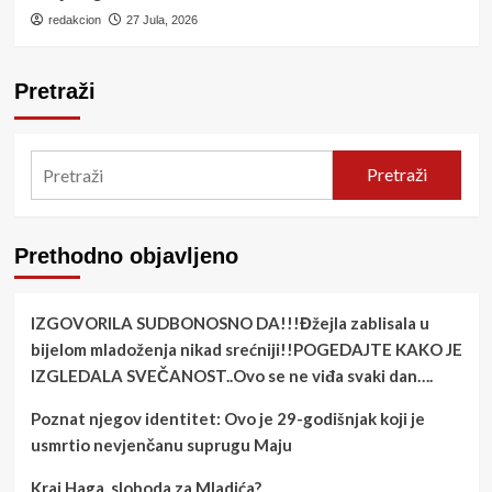
redakcion
27 Jula, 2026
Pretraži
Pretraži
Prethodno objavljeno
IZGOVORILA SUDBONOSNO DA!!!Đžejla zablisala u
bijelom mladoženja nikad srećniji!!POGEDAJTE KAKO JE
IZGLEDALA SVEČANOST..Ovo se ne viđa svaki dan….
Poznat njegov identitet: Ovo je 29-godišnjak koji je
usmrtio nevjenčanu suprugu Maju
Kraj Haga, sloboda za Mladića?