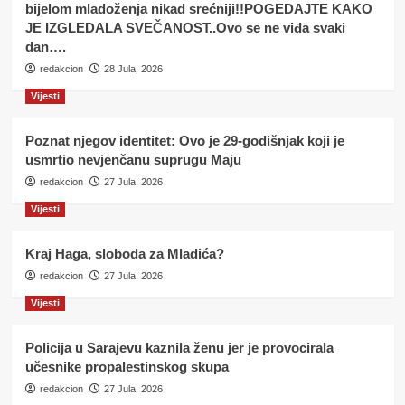
bijelom mladoženja nikad srećniji!!POGEDAJTE KAKO
JE IZGLEDALA SVEČANOST..Ovo se ne viđa svaki
dan….
redakcion
28 Jula, 2026
Vijesti
Poznat njegov identitet: Ovo je 29-godišnjak koji je
usmrtio nevjenčanu suprugu Maju
redakcion
27 Jula, 2026
Vijesti
Kraj Haga, sloboda za Mladića?
redakcion
27 Jula, 2026
Vijesti
Policija u Sarajevu kaznila ženu jer je provocirala
učesnike propalestinskog skupa
redakcion
27 Jula, 2026