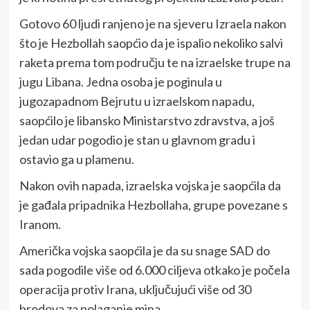
Gotovo 60 ljudi ranjeno je na sjeveru Izraela nakon
što je Hezbollah saopćio da je ispalio nekoliko salvi
raketa prema tom području te na izraelske trupe na
jugu Libana. Jedna osoba je poginula u
jugozapadnom Bejrutu u izraelskom napadu,
saopćilo je libansko Ministarstvo zdravstva, a još
jedan udar pogodio je stan u glavnom gradu i
ostavio ga u plamenu.
Nakon ovih napada, izraelska vojska je saopćila da
je gađala pripadnika Hezbollaha, grupe povezane s
Iranom.
Američka vojska saopćila je da su snage SAD do
sada pogodile više od 6.000 ciljeva otkako je počela
operacija protiv Irana, uključujući više od 30
brodova za polaganje mina.