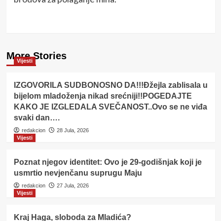
More Stories
Vijesti
IZGOVORILA SUDBONOSNO DA!!!Đžejla zablisala u
bijelom mladoženja nikad srećniji!!POGEDAJTE
KAKO JE IZGLEDALA SVEČANOST..Ovo se ne viđa
svaki dan….
redakcion
28 Jula, 2026
Vijesti
Poznat njegov identitet: Ovo je 29-godišnjak koji je
usmrtio nevjenčanu suprugu Maju
redakcion
27 Jula, 2026
Vijesti
Kraj Haga, sloboda za Mladića?