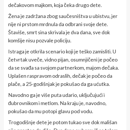
dečakovom majkom, koja čeka drugo dete.
Žena je zadržana zbog saučesništva u ubistvu, jer
nije ni prstom mrdnula da odbrani svoje dete.
Štaviše, smrt sina skrivala je dva dana, sve dok
komšije nisu pozvale policiju.
Istraga je otkrila scenario koji je teško zamisliti. U
četvrtak uveče, vidno pijan, osumnjičeni je počeo
da se svađa sa svojom partnerkom, majom dečaka.
Uplašen raspravom odraslih, dečak je počeo da
plače, a 25-godišnjak je pokušao da ga ućutka.
Navodno ga je više puta udario, uključujući i
đubrovnikom i metlom. Na kraju je, navodno,
pokušao da mu potopi glavu pod vodu.
Trogodišnje dete je potom tukao sve dok mališan