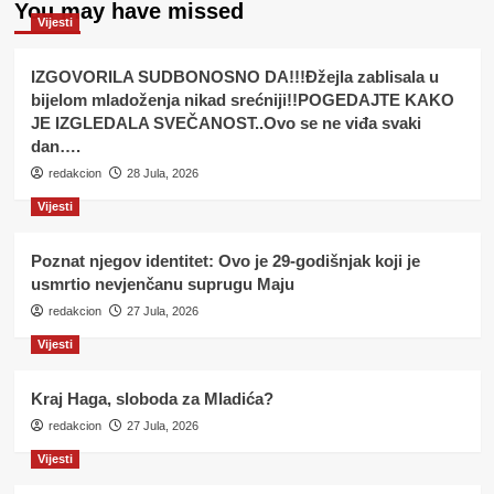
You may have missed
Vijesti
IZGOVORILA SUDBONOSNO DA!!!Đžejla zablisala u
bijelom mladoženja nikad srećniji!!POGEDAJTE KAKO
JE IZGLEDALA SVEČANOST..Ovo se ne viđa svaki
dan….
redakcion
28 Jula, 2026
Vijesti
Poznat njegov identitet: Ovo je 29-godišnjak koji je
usmrtio nevjenčanu suprugu Maju
redakcion
27 Jula, 2026
Vijesti
Kraj Haga, sloboda za Mladića?
redakcion
27 Jula, 2026
Vijesti