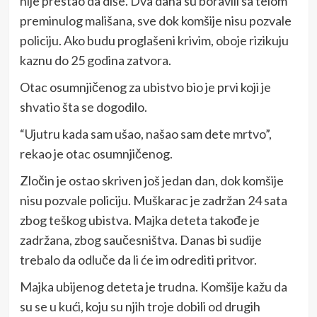
nije prestao da diše. Dva dana su boravili sa telom
preminulog mališana, sve dok komšije nisu pozvale
policiju. Ako budu proglašeni krivim, oboje rizikuju
kaznu do 25 godina zatvora.
Otac osumnjičenog za ubistvo bio je prvi koji je
shvatio šta se dogodilo.
“Ujutru kada sam ušao, našao sam dete mrtvo”,
rekao je otac osumnjičenog.
Zločin je ostao skriven još jedan dan, dok komšije
nisu pozvale policiju. Muškarac je zadržan 24 sata
zbog teškog ubistva. Majka deteta takođe je
zadržana, zbog saučesništva. Danas bi sudije
trebalo da odluče da li će im odrediti pritvor.
Majka ubijenog deteta je trudna. Komšije kažu da
su se u kući, koju su njih troje dobili od drugih