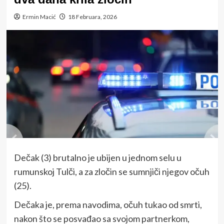
Ermin Macić
18 Februara, 2026
Dečak (3) brutalno je ubijen u jednom selu u
rumunskoj Tulči, a za zločin se sumnjiči njegov očuh
(25).
Dečaka je, prema navodima, očuh tukao od smrti,
nakon što se posvađao sa svojom partnerkom,