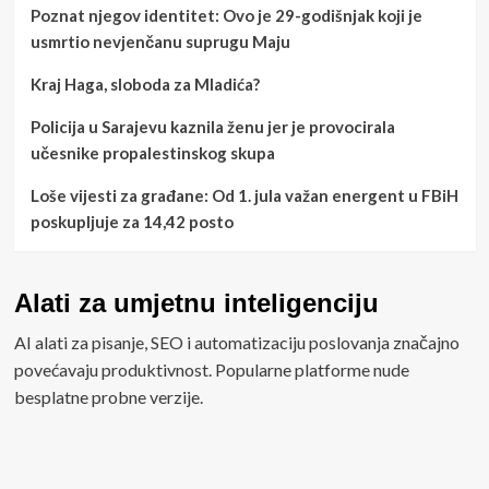
Poznat njegov identitet: Ovo je 29-godišnjak koji je
usmrtio nevjenčanu suprugu Maju
Kraj Haga, sloboda za Mladića?
Policija u Sarajevu kaznila ženu jer je provocirala
učesnike propalestinskog skupa
Loše vijesti za građane: Od 1. jula važan energent u FBiH
poskupljuje za 14,42 posto
Alati za umjetnu inteligenciju
AI alati za pisanje, SEO i automatizaciju poslovanja značajno
povećavaju produktivnost. Popularne platforme nude
besplatne probne verzije.