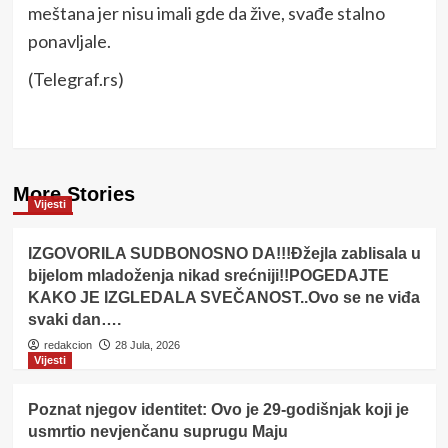
meštana jer nisu imali gde da žive, svađe stalno
ponavljale.
(Telegraf.rs)
More Stories
Vijesti
IZGOVORILA SUDBONOSNO DA!!!Đžejla zablisala u
bijelom mladoženja nikad srećniji!!POGEDAJTE
KAKO JE IZGLEDALA SVEČANOST..Ovo se ne viđa
svaki dan….
redakcion
28 Jula, 2026
Vijesti
Poznat njegov identitet: Ovo je 29-godišnjak koji je
usmrtio nevjenčanu suprugu Maju