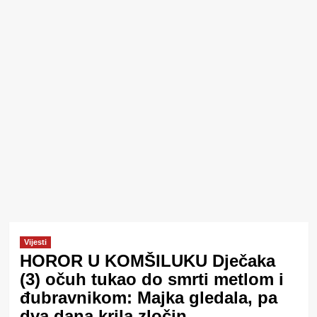
Vijesti
HOROR U KOMŠILUKU Dječaka
(3) očuh tukao do smrti metlom i
đubravnikom: Majka gledala, pa
dva dana krila zločin