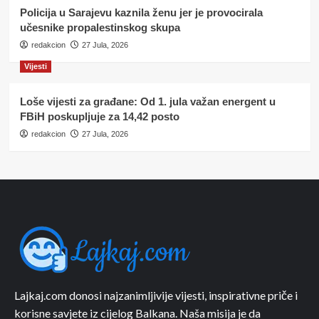
Policija u Sarajevu kaznila ženu jer je provocirala
učesnike propalestinskog skupa
redakcion
27 Jula, 2026
Vijesti
Loše vijesti za građane: Od 1. jula važan energent u
FBiH poskupljuje za 14,42 posto
redakcion
27 Jula, 2026
Lajkaj.com donosi najzanimljivije vijesti, inspirativne priče i
korisne savjete iz cijelog Balkana. Naša misija je da