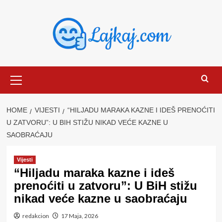
Skip
to
content
Primary
Menu
HOME
VIJESTI
“HILJADU MARAKA KAZNE I IDEŠ PRENOĆITI
U ZATVORU”: U BIH STIŽU NIKAD VEĆE KAZNE U
SAOBRAĆAJU
Vijesti
“Hiljadu maraka kazne i ideš
prenoćiti u zatvoru”: U BiH stižu
nikad veće kazne u saobraćaju
redakcion
17 Maja, 2026