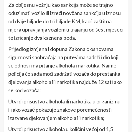
Za obijesnu vožnju kao sankcija može se trajno
oduzimati vozilo ili izreći novčana sankcija u iznosu
od dvije hiljade do tri hiljade KM, kao i zaštitna
mjera upravljanja vozilom u trajanju od šest mjeseci
te izricanje dva kaznena boda.
Prijedlog izmjena i dopuna Zakona o osnovama
sigurnosti saobraćaja na putevima sadrži i dio koji
se odnosi i na pitanje alkohola i narkotika. Naime,
policija će sada moći zadržati vozača do prestanka
djelovanja alkohola ili narkotika najduže 12 sati ako
se kod vozača:
Utvrdi prisustvo alkohola ili narkotika u organizmu
ili ako vozač pokazuje znakove poremećenosti
izazvane djelovanjem alkohola ili narkotika;
Utvrdi prisustvo alkohola u količini većoj od 1,5