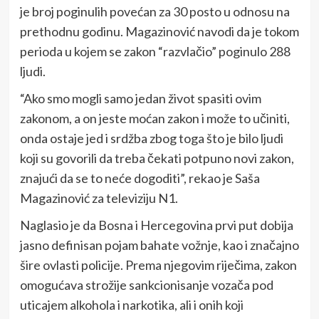
je broj poginulih povećan za 30 posto u odnosu na
prethodnu godinu. Magazinović navodi da je tokom
perioda u kojem se zakon “razvlačio” poginulo 288
ljudi.
“Ako smo mogli samo jedan život spasiti ovim
zakonom, a on jeste moćan zakon i može to učiniti,
onda ostaje jed i srdžba zbog toga što je bilo ljudi
koji su govorili da treba čekati potpuno novi zakon,
znajući da se to neće dogoditi”, rekao je Saša
Magazinović za televiziju N1.
Naglasio je da Bosna i Hercegovina prvi put dobija
jasno definisan pojam bahate vožnje, kao i značajno
šire ovlasti policije. Prema njegovim riječima, zakon
omogućava strožije sankcionisanje vozača pod
uticajem alkohola i narkotika, ali i onih koji