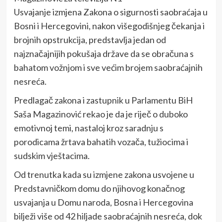
Usvajanje izmjena Zakona o sigurnosti saobraćaja u
Bosni i Hercegovini, nakon višegodišnjeg čekanja i
brojnih opstrukcija, predstavlja jedan od
najznačajnijih pokušaja države da se obračuna s
bahatom vožnjom i sve većim brojem saobraćajnih
nesreća.
Predlagač zakona i zastupnik u Parlamentu BiH
Saša Magazinović rekao je da je riječ o duboko
emotivnoj temi, nastaloj kroz saradnju s
porodicama žrtava bahatih vozača, tužiocima i
sudskim vještacima.
Od trenutka kada su izmjene zakona usvojene u
Predstavničkom domu do njihovog konačnog
usvajanja u Domu naroda, Bosna i Hercegovina
bilježi više od 42 hiljade saobraćajnih nesreća, dok