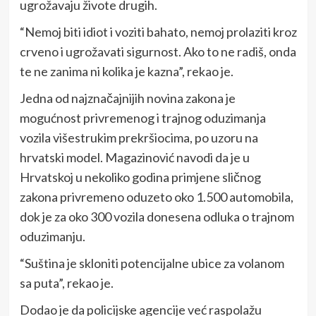
ugrožavaju živote drugih.
“Nemoj biti idiot i voziti bahato, nemoj prolaziti kroz
crveno i ugrožavati sigurnost. Ako to ne radiš, onda
te ne zanima ni kolika je kazna”, rekao je.
Jedna od najznačajnijih novina zakona je
mogućnost privremenog i trajnog oduzimanja
vozila višestrukim prekršiocima, po uzoru na
hrvatski model. Magazinović navodi da je u
Hrvatskoj u nekoliko godina primjene sličnog
zakona privremeno oduzeto oko 1.500 automobila,
dok je za oko 300 vozila donesena odluka o trajnom
oduzimanju.
“Suština je skloniti potencijalne ubice za volanom
sa puta”, rekao je.
Dodao je da policijske agencije već raspolažu