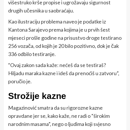
višestruko krše propise i ugrožavaju sigurnost
drugih učesnika u saobraćaju.
Kao ilustraciju problema naveo je podatke iz
Kantona Sarajevo prema kojima je u prvih šest
mjeseci prošle godine na prisustvo droge testirano
256 vozača, od kojih je 20 bilo pozitivno, dok je čak
336 odbilo testiranje.
“Ovaj zakon sada kaže: nećeš da se testiraš?
Hiljadu maraka kazne i ideš da prenoćiš u zatvoru”,
poručio je.
Strožije kazne
Magazinović smatra da su rigorozne kazne
opravdane jer se, kako kaže, ne radi o “širokim
narodnim masama”, nego o ljudima koji svjesno