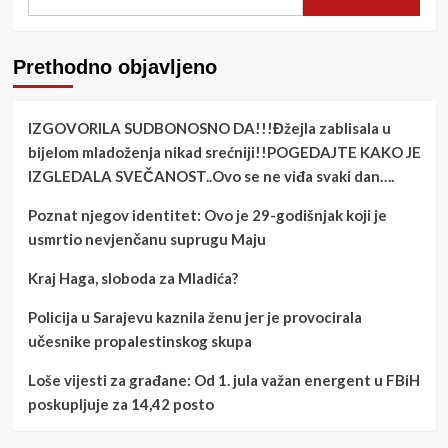
Prethodno objavljeno
IZGOVORILA SUDBONOSNO DA!!!Đžejla zablisala u
bijelom mladoženja nikad srećniji!!POGEDAJTE KAKO JE
IZGLEDALA SVEČANOST..Ovo se ne viđa svaki dan….
Poznat njegov identitet: Ovo je 29-godišnjak koji je
usmrtio nevjenčanu suprugu Maju
Kraj Haga, sloboda za Mladića?
Policija u Sarajevu kaznila ženu jer je provocirala
učesnike propalestinskog skupa
Loše vijesti za građane: Od 1. jula važan energent u FBiH
poskupljuje za 14,42 posto