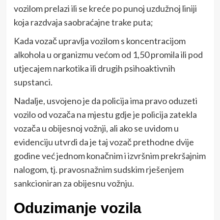
vozilom prelazi ili se kreće po punoj uzdužnoj liniji
koja razdvaja saobraćajne trake puta;
Kada vozač upravlja vozilom s koncentracijom
alkohola u organizmu većom od 1,50 promila ili pod
utjecajem narkotika ili drugih psihoaktivnih
supstanci.
Nadalje, usvojeno je da policija ima pravo oduzeti
vozilo od vozača na mjestu gdje je policija zatekla
vozača u obijesnoj vožnji, ali ako se uvidom u
evidenciju utvrdi da je taj vozač prethodne dvije
godine već jednom konačnim i izvršnim prekršajnim
nalogom, tj. pravosnažnim sudskim rješenjem
sankcioniran za obijesnu vožnju.
Oduzimanje vozila