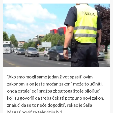
“Ako smo mogli samo jedan život spasiti ovim
zakonom, a on jeste moćan zakon i može to učiniti,
onda ostaje jed i srdžba zbog toga što je bilo ljudi
koji su govorili da treba čekati potpuno novi zakon,
znajući da se to neće dogoditi”, rekao je Saša
Magazinović za televiziju N1