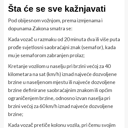
Šta će se sve kažnjavati
Pod obijesnom vožnjom, prema izmjenama i
dopunama Zakona smatra se:
Kada vozač u razmaku od 20 minuta dva ili više puta
prođe svjetlosni saobraćajni znak (semafor), kada
mu je semaforom zabranjen prolaz;
Kretanje vozilom u naselju pri brzini većoj za 40
kilometara na sat (km/h) iznad najveće dozvoljene
brzine u naseljenom mjestu ili najveće dozvoljene
brzine definirane saobraćajnim znakom ili općim
ograničenjem brzine, odnosno izvan naselja pri
brzini većoj za 60 km/h iznad najveće dozvoljene
brzine;
Kada vozač pretiče kolonu vozila, pri čemu svojim