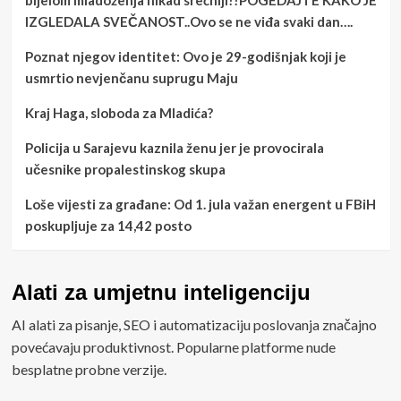
IZGLEDALA SVEČANOST..Ovo se ne viđa svaki dan….
Poznat njegov identitet: Ovo je 29-godišnjak koji je
usmrtio nevjenčanu suprugu Maju
Kraj Haga, sloboda za Mladića?
Policija u Sarajevu kaznila ženu jer je provocirala
učesnike propalestinskog skupa
Loše vijesti za građane: Od 1. jula važan energent u FBiH
poskupljuje za 14,42 posto
Alati za umjetnu inteligenciju
AI alati za pisanje, SEO i automatizaciju poslovanja značajno
povećavaju produktivnost. Popularne platforme nude
besplatne probne verzije.