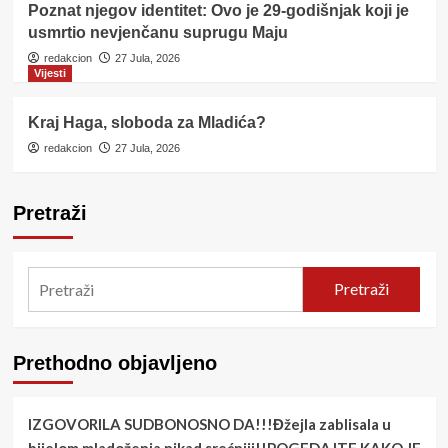
Poznat njegov identitet: Ovo je 29-godišnjak koji je
usmrtio nevjenčanu suprugu Maju
redakcion
27 Jula, 2026
Vijesti
Kraj Haga, sloboda za Mladića?
redakcion
27 Jula, 2026
Pretraži
Pretraži
Prethodno objavljeno
IZGOVORILA SUDBONOSNO DA!!!Đžejla zablisala u
bijelom mladoženja nikad srećniji!!POGEDAJTE KAKO JE