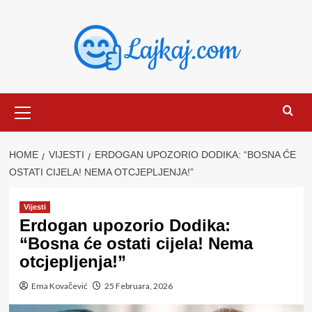
Skip
to
content
Primary
Menu
HOME
VIJESTI
ERDOGAN UPOZORIO DODIKA: “BOSNA ĆE
OSTATI CIJELA! NEMA OTCJEPLJENJA!”
Vijesti
Erdogan upozorio Dodika:
“Bosna će ostati cijela! Nema
otcjepljenja!”
Ema Kovačević
25 Februara, 2026