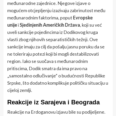
međunarodne zajednice. Njegove izjave o
mogućem otcjepljenju izazivaju zabrinutost među
međunarodnim faktorima, poput
Evropske
unije
i
Sjedinjenih Američkih Država
, koji su već
uveli sankcije pojedincima iz Dodikovog kruga
vlasti zbog njihovih separatističkih težnji. Ove
sankcije imaju za cilj da pošalju jasnu poruku da se
ne toleriraju potezi koji bi mogli destabilizovati
region. Iako se suočava s međunarodnim
pritiscima, Dodik smatra da ima pravo na
„samostalno odlučivanje“ o budućnosti Republike
Srpske, što dodatno komplikuje političku situaciju u
cijeloj zemlji.
Reakcije iz Sarajeva i Beograda
Reakcije na Erdoganovu izjavu bile su podijeljene.