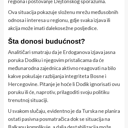
regiona i poštovanje Dejtonskog sporazuma.
Ova situacija pokazuje složenu mrežu međusobnih
odnosa i interesa u regionu, gdje svaka izjava ili
akcija može imati dalekosežne posljedice.
Šta donosi budućnost?
Analitičari smatraju da je Erdoganova izjava jasna
poruka Dodiku i njegovim pristalicama da će
međunarodna zajednica aktivno reagovati na bilo
kakve pokušaje razbijanja integriteta Bosne i
Hercegovine. Pitanje je hoće li Dodik ignorisati ovu
poruku ili će, naprotiv, prilagoditi svoju politiku
trenutnoj situaciji.
U svakom slučaju, evidentno je da Turska ne planira
ostati pasivna posmatračica dok se situacija na
Balkanu komplikuje, a dalja destabilizacija može