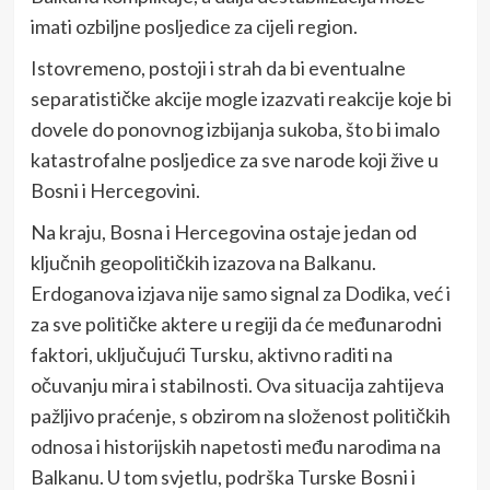
imati ozbiljne posljedice za cijeli region.
Istovremeno, postoji i strah da bi eventualne
separatističke akcije mogle izazvati reakcije koje bi
dovele do ponovnog izbijanja sukoba, što bi imalo
katastrofalne posljedice za sve narode koji žive u
Bosni i Hercegovini.
Na kraju, Bosna i Hercegovina ostaje jedan od
ključnih geopolitičkih izazova na Balkanu.
Erdoganova izjava nije samo signal za Dodika, već i
za sve političke aktere u regiji da će međunarodni
faktori, uključujući Tursku, aktivno raditi na
očuvanju mira i stabilnosti. Ova situacija zahtijeva
pažljivo praćenje, s obzirom na složenost političkih
odnosa i historijskih napetosti među narodima na
Balkanu. U tom svjetlu, podrška Turske Bosni i