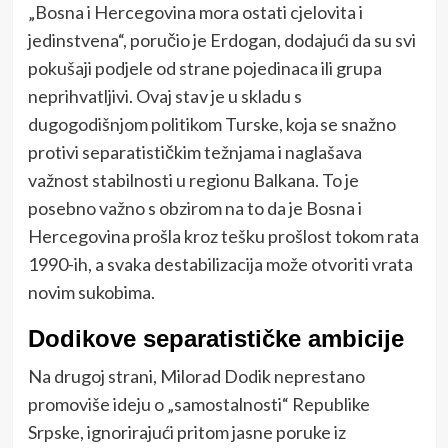
„Bosna i Hercegovina mora ostati cjelovita i
jedinstvena“, poručio je Erdogan, dodajući da su svi
pokušaji podjele od strane pojedinaca ili grupa
neprihvatljivi. Ovaj stav je u skladu s
dugogodišnjom politikom Turske, koja se snažno
protivi separatističkim težnjama i naglašava
važnost stabilnosti u regionu Balkana. To je
posebno važno s obzirom na to da je Bosna i
Hercegovina prošla kroz tešku prošlost tokom rata
1990-ih, a svaka destabilizacija može otvoriti vrata
novim sukobima.
Dodikove separatističke ambicije
Na drugoj strani, Milorad Dodik neprestano
promoviše ideju o „samostalnosti“ Republike
Srpske, ignorirajući pritom jasne poruke iz