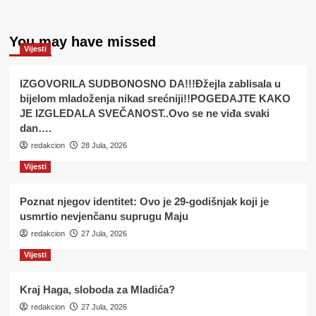
You may have missed
Vijesti
IZGOVORILA SUDBONOSNO DA!!!Đžejla zablisala u
bijelom mladoženja nikad srećniji!!POGEDAJTE KAKO
JE IZGLEDALA SVEČANOST..Ovo se ne viđa svaki
dan….
redakcion
28 Jula, 2026
Vijesti
Poznat njegov identitet: Ovo je 29-godišnjak koji je
usmrtio nevjenčanu suprugu Maju
redakcion
27 Jula, 2026
Vijesti
Kraj Haga, sloboda za Mladića?
redakcion
27 Jula, 2026