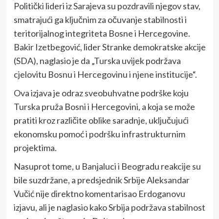
Politički lideri iz Sarajeva su pozdravili njegov stav,
smatrajući ga ključnim za očuvanje stabilnosti i
teritorijalnog integriteta Bosne i Hercegovine.
Bakir Izetbegović, lider Stranke demokratske akcije
(SDA), naglasio je da „Turska uvijek podržava
cjelovitu Bosnu i Hercegovinu i njene institucije“.
Ova izjava je odraz sveobuhvatne podrške koju
Turska pruža Bosni i Hercegovini, a koja se može
pratiti kroz različite oblike saradnje, uključujući
ekonomsku pomoć i podršku infrastrukturnim
projektima.
Nasuprot tome, u Banjaluci i Beogradu reakcije su
bile suzdržane, a predsjednik Srbije Aleksandar
Vučić nije direktno komentarisao Erdoganovu
izjavu, ali je naglasio kako Srbija podržava stabilnost