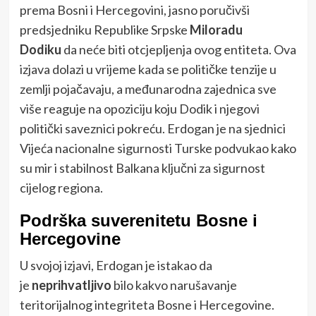
prema Bosni i Hercegovini, jasno poručivši
predsjedniku Republike Srpske
Miloradu
Dodiku
da neće biti otcjepljenja ovog entiteta. Ova
izjava dolazi u vrijeme kada se političke tenzije u
zemlji pojačavaju, a međunarodna zajednica sve
više reaguje na opoziciju koju Dodik i njegovi
politički saveznici pokreću. Erdogan je na sjednici
Vijeća nacionalne sigurnosti Turske podvukao kako
su mir i stabilnost Balkana ključni za sigurnost
cijelog regiona.
Podrška suverenitetu Bosne i
Hercegovine
U svojoj izjavi, Erdogan je istakao da
je
neprihvatljivo
bilo kakvo narušavanje
teritorijalnog integriteta Bosne i Hercegovine.