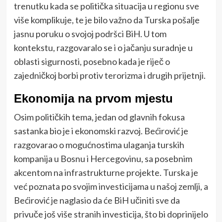
trenutku kada se politička situacija u regionu sve
više komplikuje, te je bilo važno da Turska pošalje
jasnu poruku o svojoj podršci BiH. U tom
kontekstu, razgovaralo se i o jačanju suradnje u
oblasti sigurnosti, posebno kada je riječ o
zajedničkoj borbi protiv terorizma i drugih prijetnji.
Ekonomija na prvom mjestu
Osim političkih tema, jedan od glavnih fokusa
sastanka bio je i ekonomski razvoj. Bećirović je
razgovarao o mogućnostima ulaganja turskih
kompanija u Bosnu i Hercegovinu, sa posebnim
akcentom na infrastrukturne projekte. Turska je
već poznata po svojim investicijama u našoj zemlji, a
Bećirović je naglasio da će BiH učiniti sve da
privuče još više stranih investicija, što bi doprinijelo