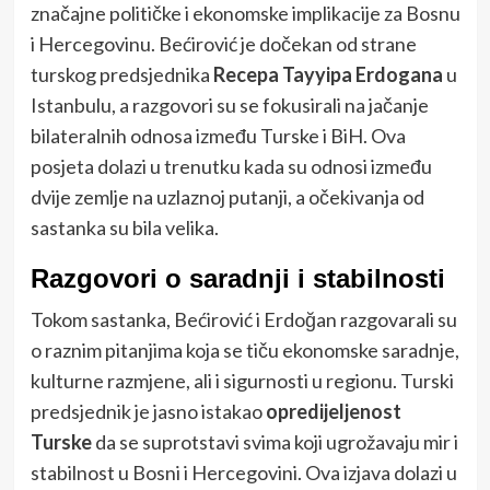
značajne političke i ekonomske implikacije za Bosnu
i Hercegovinu. Bećirović je dočekan od strane
turskog predsjednika
Recepa Tayyipa Erdogana
u
Istanbulu, a razgovori su se fokusirali na jačanje
bilateralnih odnosa između Turske i BiH. Ova
posjeta dolazi u trenutku kada su odnosi između
dvije zemlje na uzlaznoj putanji, a očekivanja od
sastanka su bila velika.
Razgovori o saradnji i stabilnosti
Tokom sastanka, Bećirović i Erdoğan razgovarali su
o raznim pitanjima koja se tiču ekonomske saradnje,
kulturne razmjene, ali i sigurnosti u regionu. Turski
predsjednik je jasno istakao
opredijeljenost
Turske
da se suprotstavi svima koji ugrožavaju mir i
stabilnost u Bosni i Hercegovini. Ova izjava dolazi u