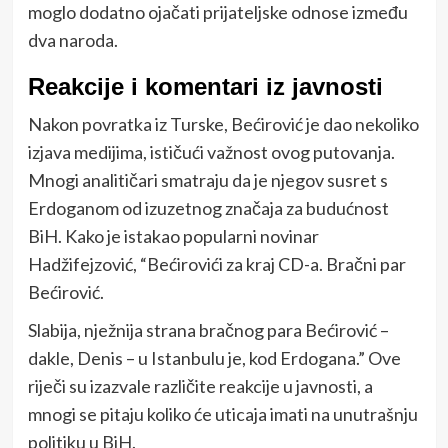
moglo dodatno ojačati prijateljske odnose između
dva naroda.
Reakcije i komentari iz javnosti
Nakon povratka iz Turske, Bećirović je dao nekoliko
izjava medijima, ističući važnost ovog putovanja.
Mnogi analitičari smatraju da je njegov susret s
Erdoganom od izuzetnog značaja za budućnost
BiH. Kako je istakao popularni novinar
Hadžifejzović, “Bećirovići za kraj CD-a. Bračni par
Bećirović.
Slabija, nježnija strana bračnog para Bećirović –
dakle, Denis – u Istanbulu je, kod Erdogana.” Ove
riječi su izazvale različite reakcije u javnosti, a
mnogi se pitaju koliko će uticaja imati na unutrašnju
politiku u BiH.