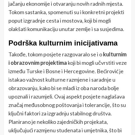
jačanju ekonomije i otvaranju novih radnih mjesta.
Tokom sastanka, spomenuti su i konkretni projekti
poput izgradnje cesta i mostova, koji bi mogli
olakšati komunikaciju unutar zemlje i sa susjedima.
Podrška kulturnim inicijativama
Takođe, tokom posjete razgovaralo se i o
kulturnim
i obrazovnim projektima
koji bi mogli učvrstiti veze
između Turske i Bosne i Hercegovine. Bećirović je
istakao važnost kulturne razmjene i saradnje u
obrazovanju, kako bi se mladi iz oba naroda bolje
upoznali i razumjeli. Ovaj aspekt posjete naglašava
značaj međusobnog poštovanja i tolerancije, što su
ključni faktori za izgradnju stabilnog društva.
Planirano je nekoliko zajedničkih projekata,
uključujući razmjenu studenata i umjetnika, što bi