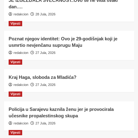
JE IZGLEDALA SVEČANOST..Ovo se ne viđa svaki
dan….
redakcion
28 Jula, 2026
Vijesti
Poznat njegov identitet: Ovo je 29-godišnjak koji je
usmrtio nevjenčanu suprugu Maju
redakcion
27 Jula, 2026
Vijesti
Kraj Haga, sloboda za Mladića?
redakcion
27 Jula, 2026
Vijesti
Policija u Sarajevu kaznila ženu jer je provocirala
učesnike propalestinskog skupa
redakcion
27 Jula, 2026
Vijesti