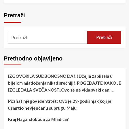
Pretraži
Pretraži
Prethodno objavljeno
IZGOVORILA SUDBONOSNO DA!!!Đžejla zablisala u
bijelom mladoženja nikad srećniji!!POGEDAJTE KAKO JE
IZGLEDALA SVEČANOST..Ovo se ne viđa svaki dan….
Poznat njegov identitet: Ovo je 29-godišnjak koji je
usmrtio nevjenčanu suprugu Maju
Kraj Haga, sloboda za Mladića?