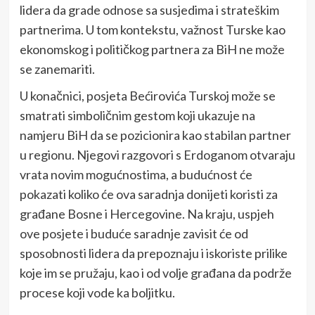
lidera da grade odnose sa susjedima i strateškim
partnerima. U tom kontekstu, važnost Turske kao
ekonomskog i političkog partnera za BiH ne može
se zanemariti.
U konačnici, posjeta Bećirovića Turskoj može se
smatrati simboličnim gestom koji ukazuje na
namjeru BiH da se pozicionira kao stabilan partner
u regionu. Njegovi razgovori s Erdoganom otvaraju
vrata novim mogućnostima, a budućnost će
pokazati koliko će ova saradnja donijeti koristi za
građane Bosne i Hercegovine. Na kraju, uspjeh
ove posjete i buduće saradnje zavisit će od
sposobnosti lidera da prepoznaju i iskoriste prilike
koje im se pružaju, kao i od volje građana da podrže
procese koji vode ka boljitku.