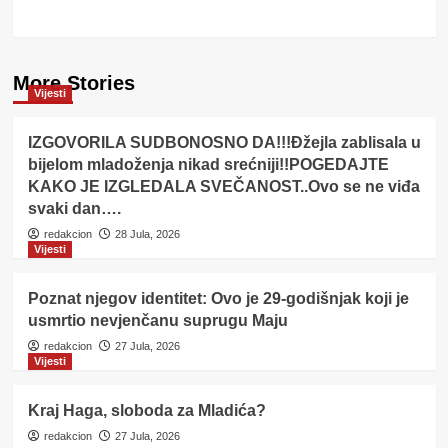
More Stories
Vijesti
IZGOVORILA SUDBONOSNO DA!!!Đžejla zablisala u
bijelom mladoženja nikad srećniji!!POGEDAJTE
KAKO JE IZGLEDALA SVEČANOST..Ovo se ne viđa
svaki dan….
redakcion
28 Jula, 2026
Vijesti
Poznat njegov identitet: Ovo je 29-godišnjak koji je
usmrtio nevjenčanu suprugu Maju
redakcion
27 Jula, 2026
Vijesti
Kraj Haga, sloboda za Mladića?
redakcion
27 Jula, 2026