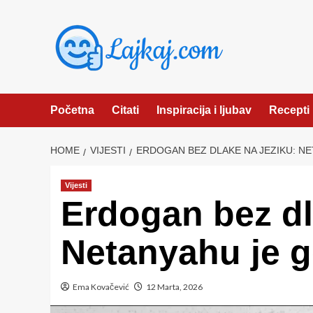
Skip
to
content
Početna
Citati
Inspiracija i ljubav
Recepti
HOME
VIJESTI
ERDOGAN BEZ DLAKE NA JEZIKU: NE
Vijesti
Erdogan bez dl
Netanyahu je go
Ema Kovačević
12 Marta, 2026