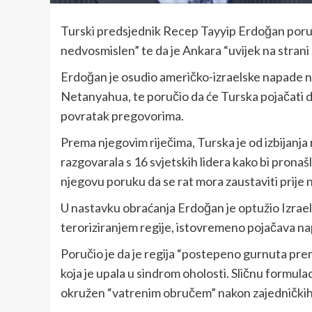
Turski predsjednik Recep Tayyip Erdoğan poručio
nedvosmislen” te da je Ankara “uvijek na strani m
Erdoğan je osudio američko-izraelske napade na
Netanyahua, te poručio da će Turska pojačati d
povratak pregovorima.
Prema njegovim riječima, Turska je od izbijanja 
razgovarala s 16 svjetskih lidera kako bi pronašla 
njegovu poruku da se rat mora zaustaviti prije 
U nastavku obraćanja Erdoğan je optužio Izrael 
teroriziranjem regije, istovremeno pojačava na
Poručio je da je regija “postepeno gurnuta pre
koja je upala u sindrom oholosti. Sličnu formulaci
okružen “vatrenim obručem” nakon zajedničkih 