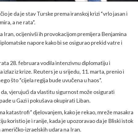
 je da je stav Turske prema iranskoj krizi “vrlo jasan i
ira, a ne rata”.
 Iran, ocijenivši ih provokacijom premijera Benjamina
iplomatske napore kako bi se osigurao prekid vatre i
rata 28. februara vodila intenzivnu diplomatiju i
izlaz iz krize. Reuters je u srijedu, 11. marta, prenio i
nego što “cijela regija bude uvučena u haos”.
da, vjerujući da vlastitu sigurnost može osigurati
pade u Gazi i pokušava okupirati Liban.
ma katastrofi” djelovanjem, kako je rekao, mreže masakra
ju koristio je i ranije, kada je upozoravao da je Bliski istok
američko-izraelskih udara na Iran.