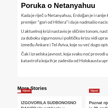
Poruka o Netanyahuu
Kada je riječ o Netanyahuu, Erdoğan je i ranije k
premijer “gori od Hitlera” i da je nadmašio naci
U aktuelnoj krizi nastavio je sličnim tonom, nas
za duboku sigurnosnu i političku krizu vidi up
između Ankare i Tel Aviva, koje su već dugo op
Čak i izraelska javnost, koja svaku noć provodi 
katastrofa koja ih je zadesila od Holokausta u
More Stories
Vijesti
Vijesti
IZGOVORILA SUDBONOSNO
Poznat nj