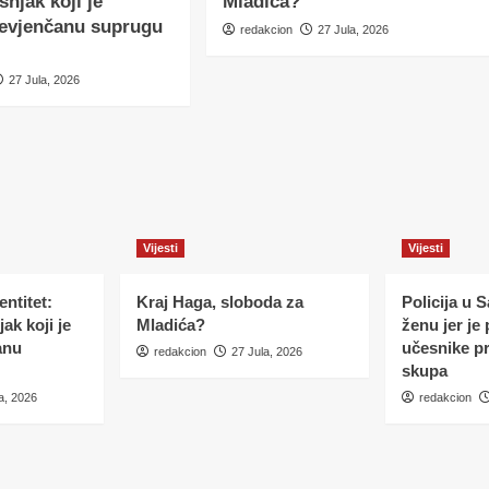
šnjak koji je
Mladića?
nevjenčanu suprugu
redakcion
27 Jula, 2026
27 Jula, 2026
Vijesti
Vijesti
ntitet:
Kraj Haga, sloboda za
Policija u 
ak koji je
Mladića?
ženu jer je
anu
učesnike p
redakcion
27 Jula, 2026
skupa
a, 2026
redakcion