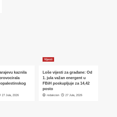
Vijesti
Sarajevu kaznila
Loše vijesti za građane: Od
 provocirala
1. jula važan energent u
ropalestinskog
FBiH poskupljuje za 14,42
posto
27 Jula, 2026
redakcion
27 Jula, 2026