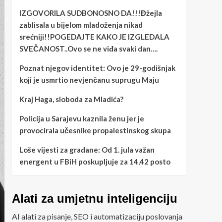
IZGOVORILA SUDBONOSNO DA!!!Đžejla
zablisala u bijelom mladoženja nikad
srećniji!!POGEDAJTE KAKO JE IZGLEDALA
SVEČANOST..Ovo se ne viđa svaki dan….
Poznat njegov identitet: Ovo je 29-godišnjak
koji je usmrtio nevjenčanu suprugu Maju
Kraj Haga, sloboda za Mladića?
Policija u Sarajevu kaznila ženu jer je
provocirala učesnike propalestinskog skupa
Loše vijesti za građane: Od 1. jula važan
energent u FBiH poskupljuje za 14,42 posto
Alati za umjetnu inteligenciju
AI alati za pisanje, SEO i automatizaciju poslovanja