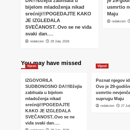
DA!!!Đžejla zablisala u
je 29-godi
bijelom mladoženja nikad
usmrtio 
srećniji!!POGEDAJTE KAKO
Maju
JE IZGLEDALA
redakcion
SVEČANOST..Ovo se ne viđa
svaki dan….
redakcion
28 Jula, 2026
You may have missed
Vijesti
Vijesti
IZGOVORILA
Poznat njegov ide
SUDBONOSNO DA!!!Đžejla
Ovo je 29-godišnj
zablisala u bijelom
usmrtio nevjenč
mladoženja nikad
suprugu Maju
srećniji!!POGEDAJTE
redakcion
27 Jul
KAKO JE IZGLEDALA
SVEČANOST..Ovo se ne
viđa svaki dan….