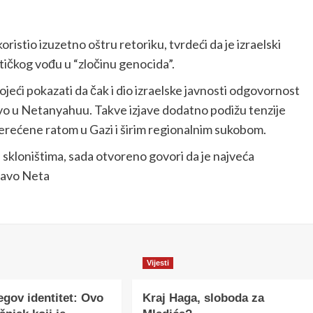
oristio izuzetno oštru retoriku, tvrdeći da je izraelski
stičkog vođu u “zločinu genocida”.
tojeći pokazati da čak i dio izraelske javnosti odgovornost
ravo u Netanyahuu. Takve izjave dodatno podižu tenzije
terećene ratom u Gazi i širim regionalnim sukobom.
u skloništima, sada otvoreno govori da je najveća
pravo Neta
Vijesti
egov identitet: Ovo
Kraj Haga, sloboda za