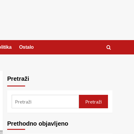
litika
Ostalo
Pretraži
Pretraži
Prethodno objavljeno