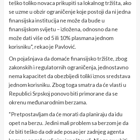
teško toliko novaca prikupiti sa lokalnog tržišta, ako
se uzme u obzir ograničenje koje postoji da ni jedna
finansijska institucija ne može da bude u
finansijskom svijetu – izložena, odnosno da ne
može dati više od 5 ili 10% plasmana jednom
korisniku”, rekao je Pavlović.
On pojašnjava da domaće finansijsko tržište, zbog
zakonskih i regulatornih ograničenja, jednostavno
nema kapacitet da obezbijedi toliki iznos sredstava
jednom korisniku. Zbog toga smatra da će vlasti u
Republici Srpskoj ponovo biti primorane da se
okrenu međunarodnim berzama.
“Pretpostavljam da će morati da planiraju da idu
opet na berzu. Jedini mali problem sa berzom je da
će biti teško da odrade posao jer zadnjeg agenta