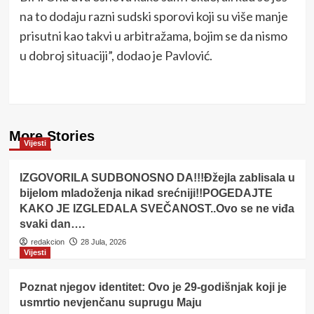
na to dodaju razni sudski sporovi koji su više manje
prisutni kao takvi u arbitražama, bojim se da nismo
u dobroj situaciji”, dodao je Pavlović.
More Stories
Vijesti
IZGOVORILA SUDBONOSNO DA!!!Đžejla zablisala u
bijelom mladoženja nikad srećniji!!POGEDAJTE
KAKO JE IZGLEDALA SVEČANOST..Ovo se ne viđa
svaki dan….
redakcion
28 Jula, 2026
Vijesti
Poznat njegov identitet: Ovo je 29-godišnjak koji je
usmrtio nevjenčanu suprugu Maju