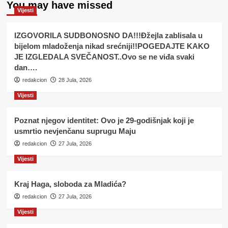
You may have missed
Vijesti
IZGOVORILA SUDBONOSNO DA!!!Đžejla zablisala u
bijelom mladoženja nikad srećniji!!POGEDAJTE KAKO
JE IZGLEDALA SVEČANOST..Ovo se ne viđa svaki
dan….
redakcion
28 Jula, 2026
Vijesti
Poznat njegov identitet: Ovo je 29-godišnjak koji je
usmrtio nevjenčanu suprugu Maju
redakcion
27 Jula, 2026
Vijesti
Kraj Haga, sloboda za Mladića?
redakcion
27 Jula, 2026
Vijesti