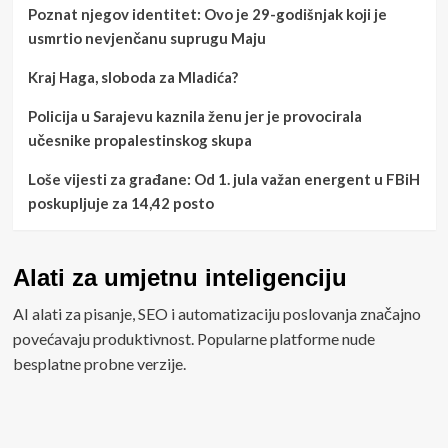
Poznat njegov identitet: Ovo je 29-godišnjak koji je
usmrtio nevjenčanu suprugu Maju
Kraj Haga, sloboda za Mladića?
Policija u Sarajevu kaznila ženu jer je provocirala
učesnike propalestinskog skupa
Loše vijesti za građane: Od 1. jula važan energent u FBiH
poskupljuje za 14,42 posto
Alati za umjetnu inteligenciju
AI alati za pisanje, SEO i automatizaciju poslovanja značajno
povećavaju produktivnost. Popularne platforme nude
besplatne probne verzije.