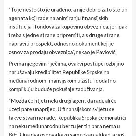
“To je nešto što je urađeno, a nije dobro zato što tih
agenata koji rade na animiranju finansijskih
institucija i fondova za kupovinu obveznica, jer ipak
treba s jedne strane pripremiti, a s druge strane
napraviti prospekt, odnosno dokument koji je
osnov za prodaju obveznica”, rekao je Pavlović.
Prema njegovim riječima, ovakvi postupci ozbiljno
narušavaju kredibilitet Republike Srpske na
međunarodnom finansijskom tržištu i dodatno
komplikuju buduće pokušaje zaduživanja.
“Možda će htjeti neki drugi agent da radi, ali će
uzeti pare unaprijed. U finansijskom svijetu se
takve stvari ne rade. Republika Srpska će morati ići
na neku međunarodnu berzu jer tih para nema u
BiH. Ona dva osnova kako sam rekao, ali kad se još