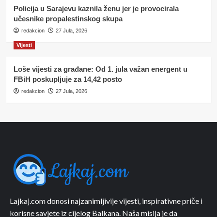
Policija u Sarajevu kaznila ženu jer je provocirala
učesnike propalestinskog skupa
redakcion
27 Jula, 2026
Vijesti
Loše vijesti za građane: Od 1. jula važan energent u
FBiH poskupljuje za 14,42 posto
redakcion
27 Jula, 2026
Lajkaj.com donosi najzanimljivije vijesti, inspirativne priče i
korisne savjete iz cijelog Balkana. Naša misija je da