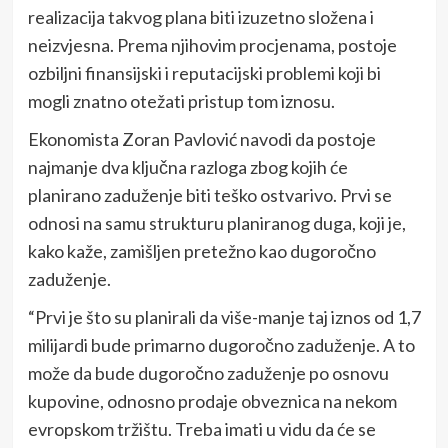
realizacija takvog plana biti izuzetno složena i
neizvjesna. Prema njihovim procjenama, postoje
ozbiljni finansijski i reputacijski problemi koji bi
mogli znatno otežati pristup tom iznosu.
Ekonomista Zoran Pavlović navodi da postoje
najmanje dva ključna razloga zbog kojih će
planirano zaduženje biti teško ostvarivo. Prvi se
odnosi na samu strukturu planiranog duga, koji je,
kako kaže, zamišljen pretežno kao dugoročno
zaduženje.
“Prvi je što su planirali da više-manje taj iznos od 1,7
milijardi bude primarno dugoročno zaduženje. A to
može da bude dugoročno zaduženje po osnovu
kupovine, odnosno prodaje obveznica na nekom
evropskom tržištu. Treba imati u vidu da će se