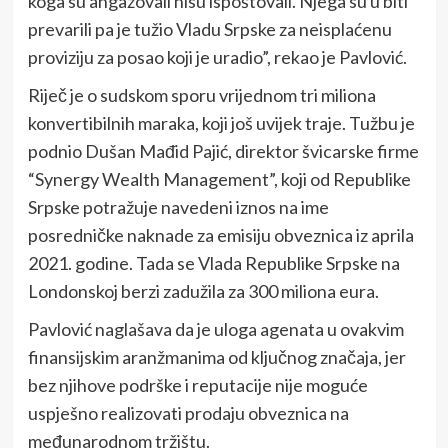
koga su angažovali nisu ispoštovali. Njega su u biti
prevarili pa je tužio Vladu Srpske za neisplaćenu
proviziju za posao koji je uradio”, rekao je Pavlović.
Riječ je o sudskom sporu vrijednom tri miliona
konvertibilnih maraka, koji još uvijek traje. Tužbu je
podnio Dušan Mađid Pajić, direktor švicarske firme
“Synergy Wealth Management”, koji od Republike
Srpske potražuje navedeni iznos na ime
posredničke naknade za emisiju obveznica iz aprila
2021. godine. Tada se Vlada Republike Srpske na
Londonskoj berzi zadužila za 300 miliona eura.
Pavlović naglašava da je uloga agenata u ovakvim
finansijskim aranžmanima od ključnog značaja, jer
bez njihove podrške i reputacije nije moguće
uspješno realizovati prodaju obveznica na
međunarodnom tržištu.