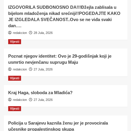
IZGOVORILA SUDBONOSNO DA!!!Đžejla zablisala u
bijelom mladoženja nikad srećniji!!POGEDAJTE KAKO
JE IZGLEDALA SVEČANOST..Ovo se ne viđa svaki
dan….
redakcion
28 Jula, 2026
Vijesti
Poznat njegov identitet: Ovo je 29-godišnjak koji je
usmrtio nevjenčanu suprugu Maju
redakcion
27 Jula, 2026
Vijesti
Kraj Haga, sloboda za Mladića?
redakcion
27 Jula, 2026
Vijesti
Policija u Sarajevu kaznila ženu jer je provocirala
učesnike propalestinskog skupa