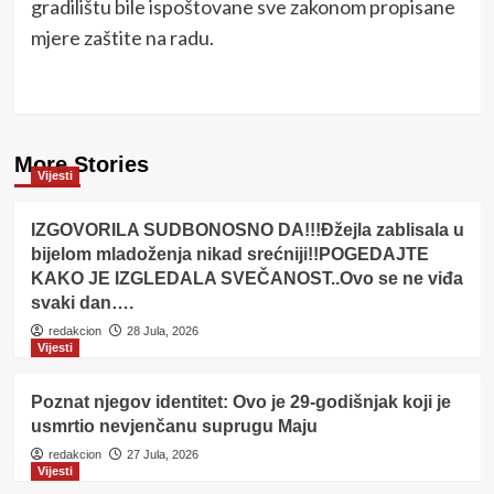
gradilištu bile ispoštovane sve zakonom propisane
mjere zaštite na radu.
More Stories
Vijesti
IZGOVORILA SUDBONOSNO DA!!!Đžejla zablisala u
bijelom mladoženja nikad srećniji!!POGEDAJTE
KAKO JE IZGLEDALA SVEČANOST..Ovo se ne viđa
svaki dan….
redakcion
28 Jula, 2026
Vijesti
Poznat njegov identitet: Ovo je 29-godišnjak koji je
usmrtio nevjenčanu suprugu Maju
redakcion
27 Jula, 2026
Vijesti