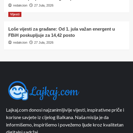
redakcion
27 Jula, 2026
Vijesti
Loše vijesti za građane: Od 1. jula važan energent u
FBiH poskupljuje za 14,42 posto
redakcion
27 Jula, 2026
Lajkaj.com donosi najzanimljivije vijesti, inspirativne priče i
korisne savjete iz cijelog Balkana. Naša misija je da
informišemo, inspirišemo i povežemo ljude kroz kvalitetan
digitalni sadržaj.