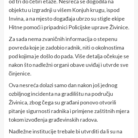
od tri do četiri etaže. Nesreća se dogodila na
objektu u izgradnji u višem Konjuh krugu, ispod
Invina, a na mjesto događaja ubrzo su stigle ekipe
Hitne pomoći i pripadnici Policijske uprave Živinice.
Za sada nema zvaničnih informacija o stepenu
povreda koje je zadobio radnik, niti o okolnostima
pod kojima je došlo do pada. Više detalja očekuje se
nakon što nadležni organi obave uviđaj i utvrde sve
činjenice.
Ova nesreća dolazi samo dan nakon još jednog
ozbiljnog incidenta na gradilištu na području
Živinica, zbog čega su građani ponovo otvorili
pitanje sigurnosti radnika i primjene zaštitnih mjera
tokom izvođenja građevinskih radova.
Nadležne institucije trebale bi utvrditi da li su na