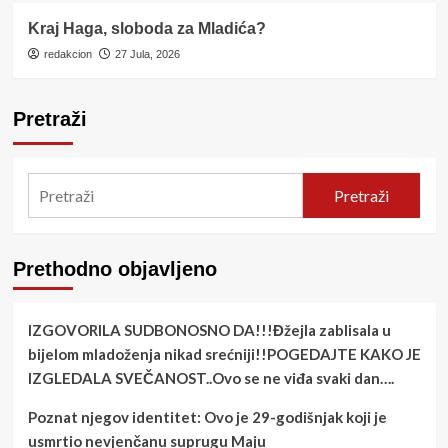
Kraj Haga, sloboda za Mladića?
redakcion
27 Jula, 2026
Pretraži
Pretraži
Prethodno objavljeno
IZGOVORILA SUDBONOSNO DA!!!Đžejla zablisala u
bijelom mladoženja nikad srećniji!!POGEDAJTE KAKO JE
IZGLEDALA SVEČANOST..Ovo se ne viđa svaki dan….
Poznat njegov identitet: Ovo je 29-godišnjak koji je
usmrtio nevjenčanu suprugu Maju