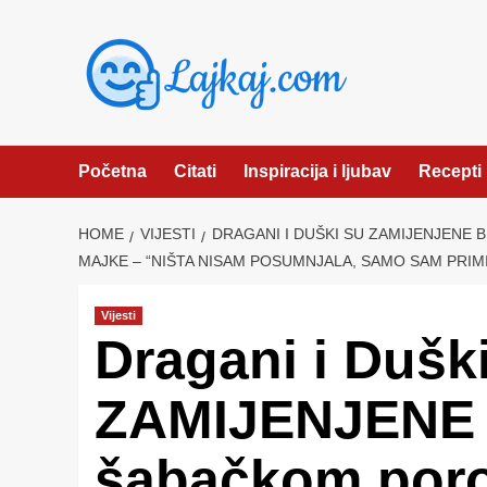
Skip
to
content
Početna
Citati
Inspiracija i ljubav
Recepti
HOME
VIJESTI
DRAGANI I DUŠKI SU ZAMIJENJENE 
MAJKE – “NIŠTA NISAM POSUMNJALA, SAMO SAM PRIM
Vijesti
Dragani i Dušk
ZAMIJENJENE
šabačkom porod