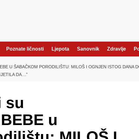
Poznate ličnosti
Ljepota
Sanovnik
Zdravlje
Po
BEBE U ŠABAČKOM PORODILIŠTU: MILOŠ I OGNJEN ISTOG DANA DO
IJETILA DA…”
i su
 BEBE u
ilištu: MILOŠ I