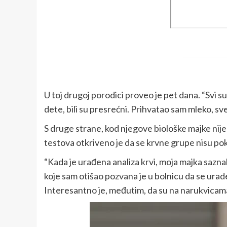
U toj drugoj porodici proveo je pet dana. “Svi su
dete, bili su presrećni. Prihvatao sam mleko, sve
S druge strane, kod njegove biološke majke nije 
testova otkriveno je da se krvne grupe nisu pok
“Kada je urađena analiza krvi, moja majka saznal
koje sam otišao pozvana je u bolnicu da se urade
Interesantno je, međutim, da su na narukvicama 