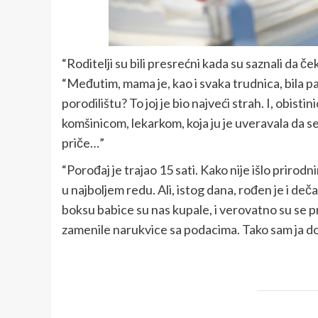
“Roditelji su bili presrećni kada su saznali da č
“Međutim, mama je, kao i svaka trudnica, bila 
porodilištu? To joj je bio najveći strah. I, obistin
komšinicom, lekarkom, koja ju je uveravala da se
priče…”
“Porođaj je trajao 15 sati. Kako nije išlo prirod
u najboljem redu. Ali, istog dana, rođen je i deč
boksu babice su nas kupale, i verovatno su se p
zamenile narukvice sa podacima. Tako sam ja do