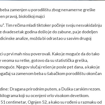
o beba zamenjen u porodilištu zbog nenamerne greške
en pravoj, biološkoj majci
u”. Tim rečima mladi tiktoker počinje svoju nesvakidašnju
Pre dvadesetak godina došlo je do zabune, pa je dodeljen
dicinske analize, možda bi odrastao u sasvim drugoj
ci u prvi mah nisu poverovali. Kako je moguće da do tako
e veoma su retke, gotovo da su statistička greška,
moguće. Njegov slučaj rešen je posle pet dana, a kako je
 događaj sa zamenom beba u šabačkom porodilištu okončan
odine: Dragana prirodnim putem, a Duška carskim rezom.
kilograma koji su ocenjeni vrlo visokom devetkom.
oš 51 centimetar, Ognjen 52, a kako su rođeni u razmaku od