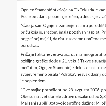
Ognjen Stamenić otkrio je na TikToku da je ka
Posle pet dana probem je rešen, a dečak je vrać
“Ćao, ja sam Ognjen i zamenjen sam u porodilišt
priču koja je, srećom, imala pozitivan rasplet. 
pogrešnoj majci i, da nisu na vreme urađene me
porodici…
Priča je toliko neverovatna, da mu mnogi pratio
ozbiljne greške dođe u 21. veku? Takve situacij
međutim, Ognjen Stamenić je dokaz da nisu i ne
svojevremeno pisala “Politika”, nesvakidašnji
je hepiendom:
“Dve majke porodile su se 28. avgusta 2006. g
Obe su na svet donele zdrave dečake od po 3,3 
Mališani su bili i gotovo identične dužine: Mil