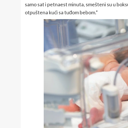
samo sat i petnaest minuta, smešteni su u boksu
otpuštena kući sa tuđom bebom.”