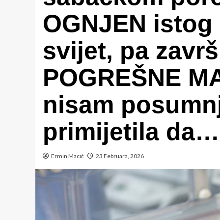
OGNJEN istog 
svijet, pa završ
POGREŠNE MAJ
nisam posumnj
primijetila da…
Ermin Macić
23 Februara, 2026