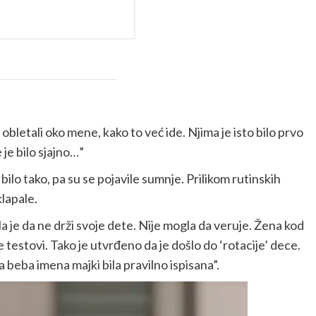
 obletali oko mene, kako to već ide. Njima je isto bilo prvo
 je bilo sjajno…”
bilo tako, pa su se pojavile sumnje. Prilikom rutinskih
lapale.
a je da ne drži svoje dete. Nije mogla da veruje. Žena kod
 testovi. Tako je utvrđeno da je došlo do ‘rotacije’ dece.
beba imena majki bila pravilno ispisana”.