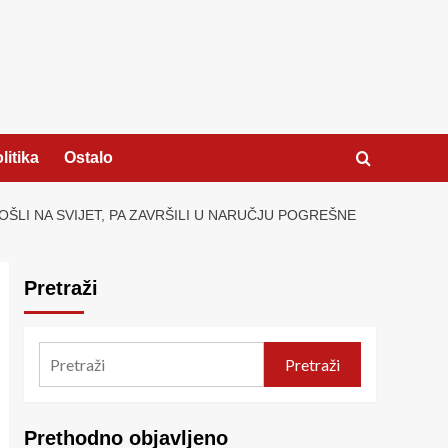
litika
Ostalo
ŠLI NA SVIJET, PA ZAVRŠILI U NARUČJU POGREŠNE
Pretraži
Pretraži
Prethodno objavljeno