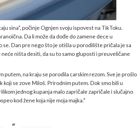
ekaju sina”, počinje Ognjen svoju ispovest na TikToku.
paranoična. Da li može da dođe do zamene dece u
io se. Dan pre nego što je otišla u porodilište pričala je sa
 neće ništa desiti, da su to samo gluposti i preuveličane
nim putem, na kraju se porodila carskim rezom. Sve je prošlo
ak koji se zove Miloš. Prirodnim putem. Dok smo bili u
rilikom jednog kupanja malo zapričale zapričale i slučajno
speo kod žene koja nije moja majka.”