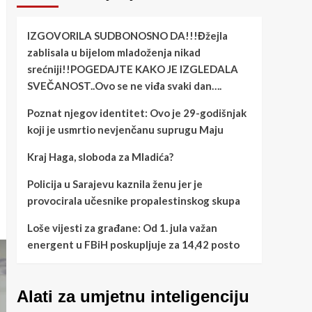
IZGOVORILA SUDBONOSNO DA!!!Đžejla
zablisala u bijelom mladoženja nikad
srećniji!!POGEDAJTE KAKO JE IZGLEDALA
SVEČANOST..Ovo se ne viđa svaki dan….
Poznat njegov identitet: Ovo je 29-godišnjak
koji je usmrtio nevjenčanu suprugu Maju
Kraj Haga, sloboda za Mladića?
Policija u Sarajevu kaznila ženu jer je
provocirala učesnike propalestinskog skupa
Loše vijesti za građane: Od 1. jula važan
energent u FBiH poskupljuje za 14,42 posto
Alati za umjetnu inteligenciju