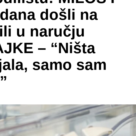
dana došli na
ili u naručju
KE – “Ništa
ala, samo sam
”