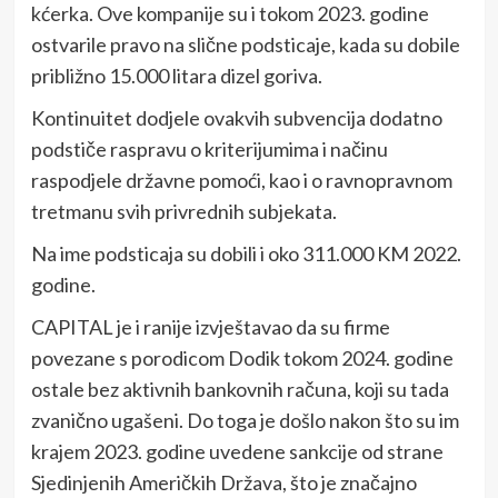
kćerka. Ove kompanije su i tokom 2023. godine
ostvarile pravo na slične podsticaje, kada su dobile
približno 15.000 litara dizel goriva.
Kontinuitet dodjele ovakvih subvencija dodatno
podstiče raspravu o kriterijumima i načinu
raspodjele državne pomoći, kao i o ravnopravnom
tretmanu svih privrednih subjekata.
Na ime podsticaja su dobili i oko 311.000 KM 2022.
godine.
CAPITAL je i ranije izvještavao da su firme
povezane s porodicom Dodik tokom 2024. godine
ostale bez aktivnih bankovnih računa, koji su tada
zvanično ugašeni. Do toga je došlo nakon što su im
krajem 2023. godine uvedene sankcije od strane
Sjedinjenih Američkih Država, što je značajno