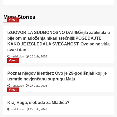
More Stories
Vijesti
IZGOVORILA SUDBONOSNO DA!!!Đžejla zablisala u
bijelom mladoženja nikad srećniji!!POGEDAJTE
KAKO JE IZGLEDALA SVEČANOST..Ovo se ne viđa
svaki dan….
redakcion
28 Jula, 2026
Vijesti
Poznat njegov identitet: Ovo je 29-godišnjak koji je
usmrtio nevjenčanu suprugu Maju
redakcion
27 Jula, 2026
Vijesti
Kraj Haga, sloboda za Mladića?
redakcion
27 Jula, 2026