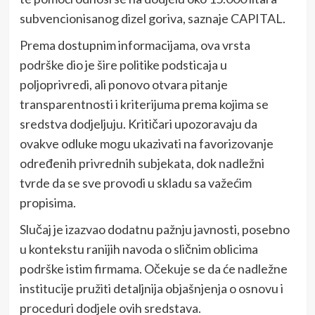
subvencionisanog dizel goriva, saznaje CAPITAL.
Prema dostupnim informacijama, ova vrsta
podrške dio je šire politike podsticaja u
poljoprivredi, ali ponovo otvara pitanje
transparentnosti i kriterijuma prema kojima se
sredstva dodjeljuju. Kritičari upozoravaju da
ovakve odluke mogu ukazivati na favorizovanje
određenih privrednih subjekata, dok nadležni
tvrde da se sve provodi u skladu sa važećim
propisima.
Slučaj je izazvao dodatnu pažnju javnosti, posebno
u kontekstu ranijih navoda o sličnim oblicima
podrške istim firmama. Očekuje se da će nadležne
institucije pružiti detaljnija objašnjenja o osnovu i
proceduri dodjele ovih sredstava.