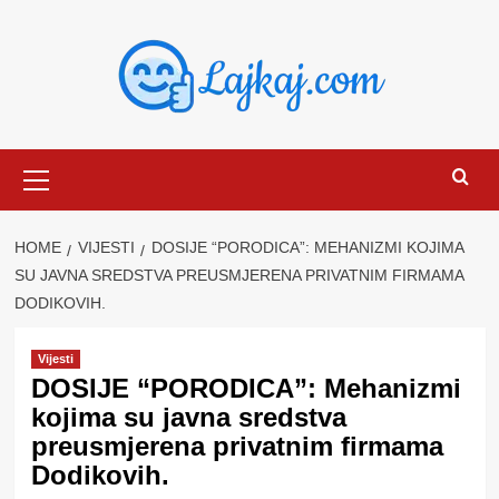
Skip
to
content
Primary
Menu
HOME
VIJESTI
DOSIJE “PORODICA”: MEHANIZMI KOJIMA
SU JAVNA SREDSTVA PREUSMJERENA PRIVATNIM FIRMAMA
DODIKOVIH.
Vijesti
DOSIJE “PORODICA”: Mehanizmi
kojima su javna sredstva
preusmjerena privatnim firmama
Dodikovih.