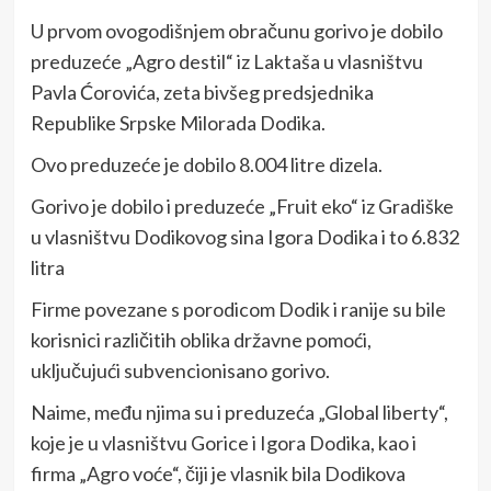
U prvom ovogodišnjem obračunu gorivo je dobilo
preduzeće „Agro destil“ iz Laktaša u vlasništvu
Pavla Ćorovića, zeta bivšeg predsjednika
Republike Srpske Milorada Dodika.
Ovo preduzeće je dobilo 8.004 litre dizela.
Gorivo je dobilo i preduzeće „Fruit eko“ iz Gradiške
u vlasništvu Dodikovog sina Igora Dodika i to 6.832
litra
Firme povezane s porodicom Dodik i ranije su bile
korisnici različitih oblika državne pomoći,
uključujući subvencionisano gorivo.
Naime, među njima su i preduzeća „Global liberty“,
koje je u vlasništvu Gorice i Igora Dodika, kao i
firma „Agro voće“, čiji je vlasnik bila Dodikova