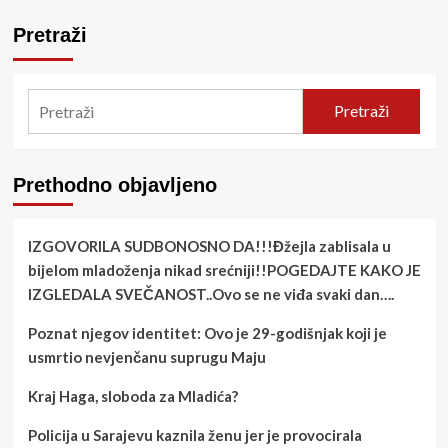
Pretraži
Pretraži
Prethodno objavljeno
IZGOVORILA SUDBONOSNO DA!!!Đžejla zablisala u
bijelom mladoženja nikad srećniji!!POGEDAJTE KAKO JE
IZGLEDALA SVEČANOST..Ovo se ne viđa svaki dan….
Poznat njegov identitet: Ovo je 29-godišnjak koji je
usmrtio nevjenčanu suprugu Maju
Kraj Haga, sloboda za Mladića?
Policija u Sarajevu kaznila ženu jer je provocirala