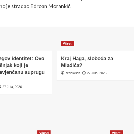
tno je stradao Edroan Morankić.
Vijesti
egov identitet: Ovo
Kraj Haga, sloboda za
šnjak koji je
Mladića?
nevjenčanu suprugu
redakcion
27 Jula, 2026
27 Jula, 2026
Vijesti
Vijesti