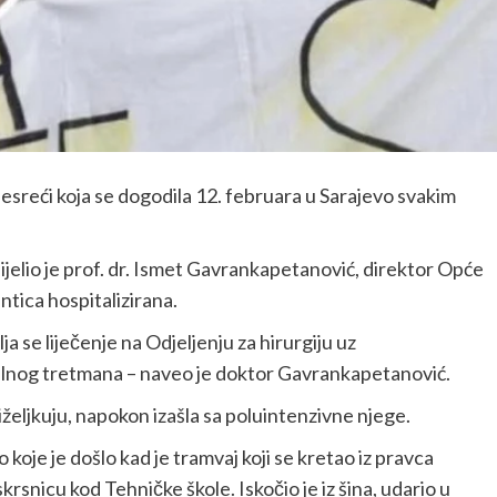
esreći koja se dogodila 12. februara u Sarajevo svakim
elio je prof. dr. Ismet Gavrankapetanović, direktor Opće
ntica hospitalizirana.
ja se liječenje na Odjeljenju za hirurgiju uz
ikalnog tretmana – naveo je doktor Gavrankapetanović.
riželjkuju, napokon izašla sa poluintenzivne njege.
 koje je došlo kad je tramvaj koji se kretao iz pravca
krsnicu kod Tehničke škole. Iskočio je iz šina, udario u