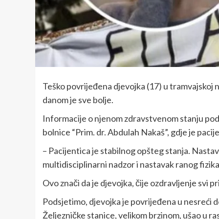
Teško povrijeđena djevojka (17) u tramvajskoj n
danom je sve bolje.
Informacije o njenom zdravstvenom stanju podij
bolnice “Prim. dr. Abdulah Nakaš”, gdje je pacije
– Pacijentica je stabilnog opšteg stanja. Nastavl
multidisciplinarni nadzor i nastavak ranog fiz
Ovo znači da je djevojka, čije ozdravljenje svi p
Podsjetimo, djevojka je povrijeđena u nesreći do
Željezničke stanice, velikom brzinom, ušao u ras