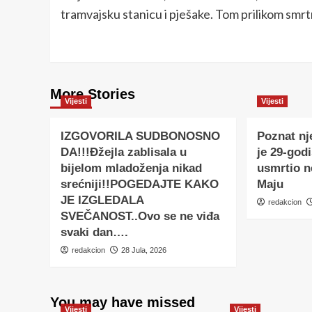
tramvajsku stanicu i pješake. Tom prilikom smr
More Stories
Vijesti
Vijesti
IZGOVORILA SUDBONOSNO
Poznat nj
DA!!!Đžejla zablisala u
je 29-godi
bijelom mladoženja nikad
usmrtio 
srećniji!!POGEDAJTE KAKO
Maju
JE IZGLEDALA
redakcion
SVEČANOST..Ovo se ne viđa
svaki dan….
redakcion
28 Jula, 2026
You may have missed
Vijesti
Vijesti