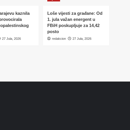
Sarajevu kaznila
Loše vijesti za građane: Od
 provocirala
1. jula važan energent u
ropalestinskog
FBiH poskupljuje za 14,42
posto
27 Jula, 2026
redakcion
27 Jula, 2026