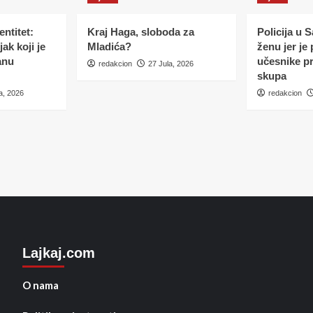
ntitet:
Kraj Haga, sloboda za
Policija u 
ak koji je
Mladića?
ženu jer je
anu
učesnike p
redakcion
27 Jula, 2026
skupa
a, 2026
redakcion
Lajkaj.com
O nama