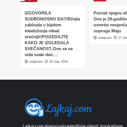
IZGOVORILA
Poznat njegov ide
SUDBONOSNO DA!!!Đžejla
Ovo je 29-godišnj
zablisala u bijelom
usmrtio nevjenč
mladoženja nikad
suprugu Maju
srećniji!!POGEDAJTE
redakcion
27 Jul
KAKO JE IZGLEDALA
SVEČANOST..Ovo se ne
viđa svaki dan….
redakcion
28 Jula, 2026
Lajkaj.com donosi najzanimljivije vijesti, inspirativne