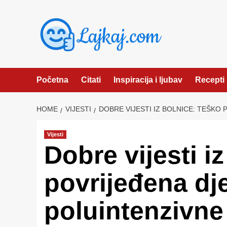
Skip
to
content
Početna
Citati
Inspiracija i ljubav
Recepti
HOME
VIJESTI
DOBRE VIJESTI IZ BOLNICE: TEŠKO 
Vijesti
Dobre vijesti i
povrijeđena dje
poluintenzivne 