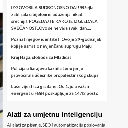
IZGOVORILA SUDBONOSNO DA!!!Đžejla
zablisala u bijelom mladoženja nikad
srećniji!!POGEDAJTE KAKO JE IZGLEDALA
SVEČANOST..Ovo se ne viđa svaki dan….
Poznat njegov identitet: Ovo je 29-godišnjak
koji je usmrtio nevjenčanu suprugu Maju
Kraj Haga, sloboda za Mladića?
Policija u Sarajevu kaznila ženu jer je
provocirala učesnike propalestinskog skupa
Loše vijesti za građane: Od 1. jula važan
energent u FBiH poskupljuje za 14,42 posto
Alati za umjetnu inteligenciju
AI alati za pisanje, SEO i automatizaciju poslovanja