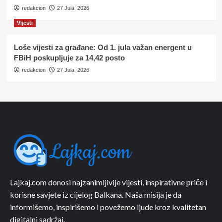
redakcion
27 Jula, 2026
Vijesti
Loše vijesti za građane: Od 1. jula važan energent u
FBiH poskupljuje za 14,42 posto
redakcion
27 Jula, 2026
Lajkaj.com donosi najzanimljivije vijesti, inspirativne priče i
korisne savjete iz cijelog Balkana. Naša misija je da
informišemo, inspirišemo i povežemo ljude kroz kvalitetan
digitalni sadržaj.