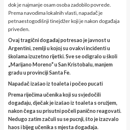
dok je najmanje osam osoba zadobilo povrede.
Prema navodima lokalnih vlasti, napadač je
petnaestogodišnji tinejdžer koji je nakon događaja
priveden.
Ovaj tragični događaj potresao je javnost u
Argentini, zemlji u kojoj su ovakvi incidenti u
školama izuzetno rijetki. Sve se odigralo u školi
„Marijano Moreno“ u San Kristobalu, manjem
gradu u provinciji Santa Fe.
Napadač izašao iz toaleta i počeo pucati
Prema riječima učenika koji su svjedočili
događaju, dječak je izašao iz toaleta s oružjem,
nakon čega su prisutni počeli panično reagovati.
Nedugo zatim začuli su se pucnji, što je izazvalo
haos i bijeg učenika s mjesta događaja.