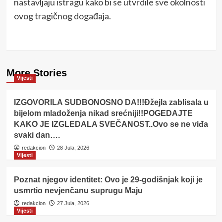
nastavljaju istragu kako bi se utvrdile sve okolnosti
ovog tragičnog događaja.
More Stories
Vijesti
IZGOVORILA SUDBONOSNO DA!!!Đžejla zablisala u
bijelom mladoženja nikad srećniji!!POGEDAJTE
KAKO JE IZGLEDALA SVEČANOST..Ovo se ne viđa
svaki dan….
redakcion
28 Jula, 2026
Vijesti
Poznat njegov identitet: Ovo je 29-godišnjak koji je
usmrtio nevjenčanu suprugu Maju
redakcion
27 Jula, 2026
Vijesti