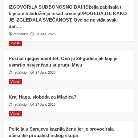
IZGOVORILA SUDBONOSNO DA!!!Đžejla zablisala u
bijelom mladoženja nikad srećniji!!POGEDAJTE KAKO
JE IZGLEDALA SVEČANOST..Ovo se ne viđa svaki
dan….
redakcion
28 Jula, 2026
Vijesti
Poznat njegov identitet: Ovo je 29-godišnjak koji je
usmrtio nevjenčanu suprugu Maju
redakcion
27 Jula, 2026
Vijesti
Kraj Haga, sloboda za Mladića?
redakcion
27 Jula, 2026
Vijesti
Policija u Sarajevu kaznila ženu jer je provocirala
učesnike propalestinskog skupa