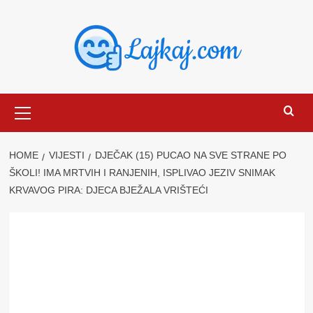
Skip
to
content
Primary
Menu
HOME
VIJESTI
DJEČAK (15) PUCAO NA SVE STRANE PO
ŠKOLI! IMA MRTVIH I RANJENIH, ISPLIVAO JEZIV SNIMAK
KRVAVOG PIRA: DJECA BJEŽALA VRIŠTEĆI