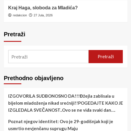
Kraj Haga, sloboda za Mladića?
redakcion
27 Jula, 2026
Pretraži
Pretraži
Prethodno objavljeno
IZGOVORILA SUDBONOSNO DA!!!Đžejla zablisala u
bijelom mladoženja nikad srećniji!!POGEDAJTE KAKO JE
IZGLEDALA SVEČANOST..Ovo se ne viđa svaki dan….
Poznat njegov identitet: Ovo je 29-godišnjak koji je
usmrtio nevjenčanu suprugu Maju