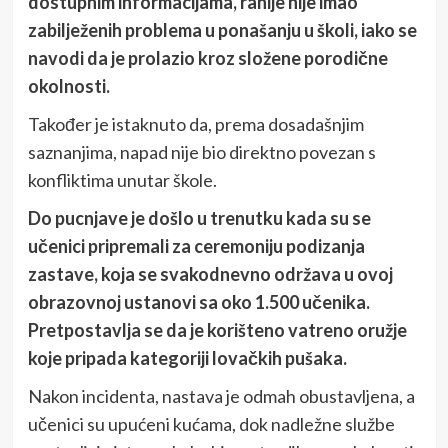
dostupnim informacijama, ranije nije imao
zabilježenih problema u ponašanju u školi, iako se
navodi da je prolazio kroz složene porodične
okolnosti.
Također je istaknuto da, prema dosadašnjim
saznanjima, napad nije bio direktno povezan s
konfliktima unutar škole.
Do pucnjave je došlo u trenutku kada su se
učenici pripremali za ceremoniju podizanja
zastave, koja se svakodnevno održava u ovoj
obrazovnoj ustanovi sa oko 1.500 učenika.
Pretpostavlja se da je korišteno vatreno oružje
koje pripada kategoriji lovačkih pušaka.
Nakon incidenta, nastava je odmah obustavljena, a
učenici su upućeni kućama, dok nadležne službe