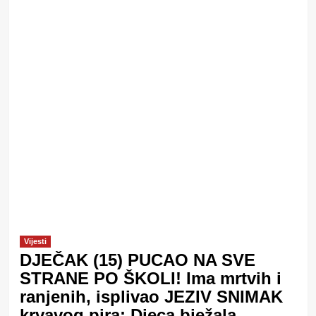
Vijesti
DJEČAK (15) PUCAO NA SVE
STRANE PO ŠKOLI! Ima mrtvih i
ranjenih, isplivao JEZIV SNIMAK
krvavog pira: Djeca bježala