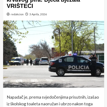
VRIŠTEĆI
redakcion
3 Aprila, 2026
Napadač je, prema svjedočenjima prisutnih, izašao
iz školskog toaleta naoružan i ubrzo nakon toga