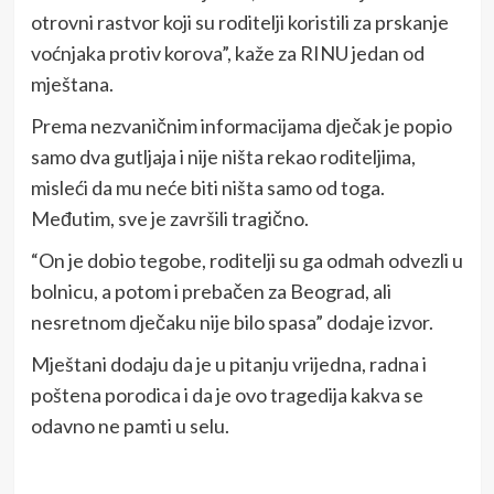
otrovni rastvor koji su roditelji koristili za prskanje
voćnjaka protiv korova”, kaže za RINU jedan od
mještana.
Prema nezvaničnim informacijama dječak je popio
samo dva gutljaja i nije ništa rekao roditeljima,
misleći da mu neće biti ništa samo od toga.
Međutim, sve je završili tragično.
“On je dobio tegobe, roditelji su ga odmah odvezli u
bolnicu, a potom i prebačen za Beograd, ali
nesretnom dječaku nije bilo spasa” dodaje izvor.
Mještani dodaju da je u pitanju vrijedna, radna i
poštena porodica i da je ovo tragedija kakva se
odavno ne pamti u selu.