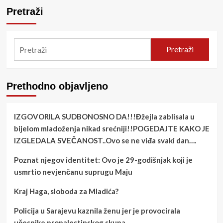
Pretraži
Pretraži
Prethodno objavljeno
IZGOVORILA SUDBONOSNO DA!!!Đžejla zablisala u
bijelom mladoženja nikad srećniji!!POGEDAJTE KAKO JE
IZGLEDALA SVEČANOST..Ovo se ne viđa svaki dan….
Poznat njegov identitet: Ovo je 29-godišnjak koji je
usmrtio nevjenčanu suprugu Maju
Kraj Haga, sloboda za Mladića?
Policija u Sarajevu kaznila ženu jer je provocirala
učesnike propalestinskog skupa