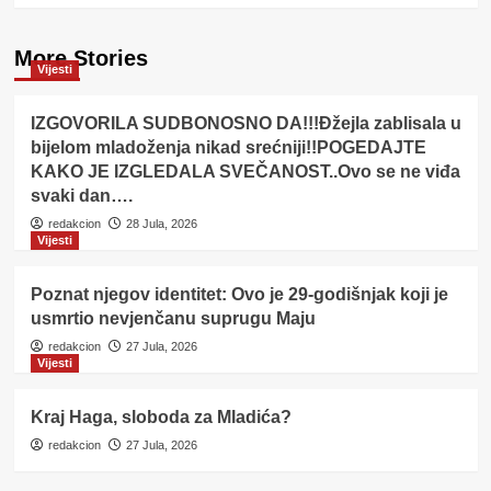
More Stories
Vijesti
IZGOVORILA SUDBONOSNO DA!!!Đžejla zablisala u
bijelom mladoženja nikad srećniji!!POGEDAJTE
KAKO JE IZGLEDALA SVEČANOST..Ovo se ne viđa
svaki dan….
redakcion
28 Jula, 2026
Vijesti
Poznat njegov identitet: Ovo je 29-godišnjak koji je
usmrtio nevjenčanu suprugu Maju
redakcion
27 Jula, 2026
Vijesti
Kraj Haga, sloboda za Mladića?
redakcion
27 Jula, 2026