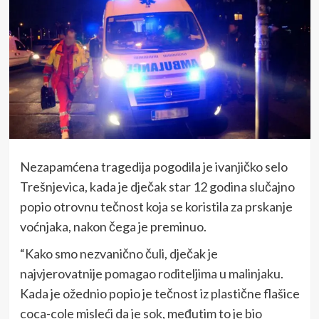
Nezapamćena tragedija pogodila je ivanjičko selo
Trešnjevica, kada je dječak star 12 godina slučajno
popio otrovnu tečnost koja se koristila za prskanje
voćnjaka, nakon čega je preminuo.
“Kako smo nezvanično čuli, dječak je
najvjerovatnije pomagao roditeljima u malinjaku.
Kada je ožednio popio je tečnost iz plastične flašice
coca-cole misleći da je sok, međutim to je bio