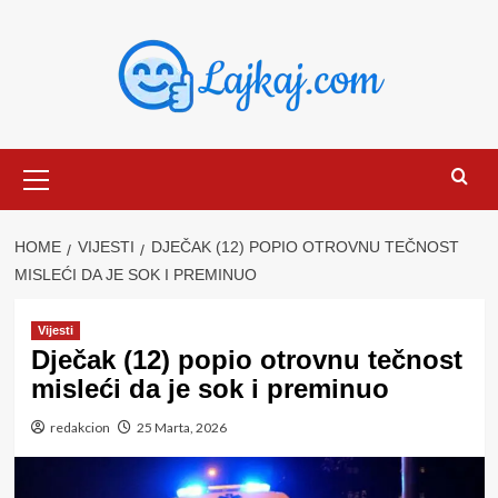
Skip
to
content
Primary
Menu
HOME
VIJESTI
DJEČAK (12) POPIO OTROVNU TEČNOST
MISLEĆI DA JE SOK I PREMINUO
Vijesti
Dječak (12) popio otrovnu tečnost
misleći da je sok i preminuo
redakcion
25 Marta, 2026