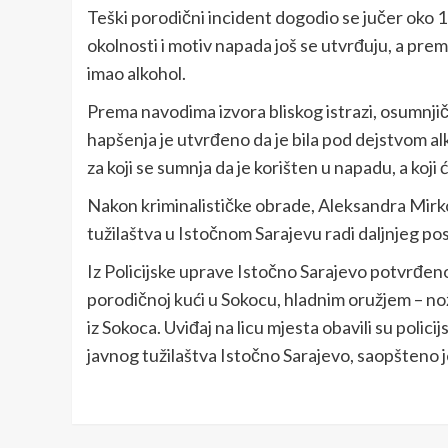
Teški porodični incident dogodio se jučer oko 1
okolnosti i motiv napada još se utvrđuju, a pre
imao alkohol.
Prema navodima izvora bliskog istrazi, osumnjičen
hapšenja je utvrđeno da je bila pod dejstvom a
za koji se sumnja da je korišten u napadu, a koji
Nakon kriminalističke obrade, Aleksandra Mirk
tužilaštva u Istočnom Sarajevu radi daljnjeg po
Iz Policijske uprave Istočno Sarajevo potvrđeno 
porodičnoj kući u Sokocu, hladnim oružjem – no
iz Sokoca. Uviđaj na licu mjesta obavili su poli
javnog tužilaštva Istočno Sarajevo, saopšteno j