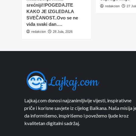
srećniji!!POGEDAJTE
redakcion
27 Jul
KAKO JE IZGLEDALA
SVEČANOST..Ovo se ne
viđa svaki dan….
redakcion
28 Jula, 2026
Lajkaj.com donosi najzanimljivije vijesti, inspirativne
priče i korisne savjete iz cijelog Balkana. Naša misija j
da informišemo, inspirišemo i povežemo ljude kroz
kvalitetan digitalni sadržaj.