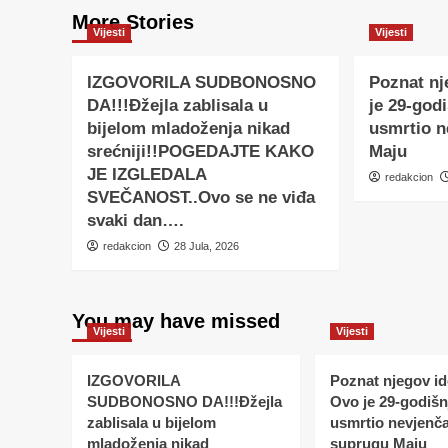
More Stories
Vijesti
Vijesti
IZGOVORILA SUDBONOSNO
Poznat nj
DA!!!Đžejla zablisala u
je 29-godi
bijelom mladoženja nikad
usmrtio 
srećniji!!POGEDAJTE KAKO
Maju
JE IZGLEDALA
redakcion
SVEČANOST..Ovo se ne viđa
svaki dan….
redakcion
28 Jula, 2026
You may have missed
Vijesti
Vijesti
IZGOVORILA
Poznat njegov ide
SUDBONOSNO DA!!!Đžejla
Ovo je 29-godišnj
zablisala u bijelom
usmrtio nevjenč
mladoženja nikad
suprugu Maju