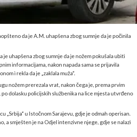
 saopšteno da je A.M. uhapšena zbog sumnje da je počinila
koja je uhapšena zbog sumnje da je nožem pokušala ubiti
nim informacijama, nakon napada sama se prijavila
fonom i rekla da je „zaklala muža“.
ugu nožem prerezala vrat, nakon čega je, prema prvim
po dolasku policijskih službenika na lice mjesta utvrđeno
cu „Srbija“ u Istočnom Sarajevu, gdje je odmah operisan.
, a smješten je na Odjel intenzivne njege, gdje se nalazi