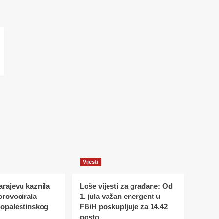
Vijesti
Sarajevu kaznila
Loše vijesti za građane: Od
 provocirala
1. jula važan energent u
ropalestinskog
FBiH poskupljuje za 14,42
posto