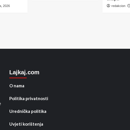
a, 2026
redakcion
Lajkaj.com
O nama
Politika privatnosti
e
Urednička politika
Uvjeti korištenja