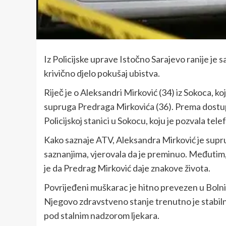
Iz Policijske uprave Istočno Sarajevo ranije je
krivično djelo pokušaj ubistva.
Riječ je o Aleksandri Mirković (34) iz Sokoca, 
supruga Predraga Mirkovića (36). Prema dostup
Policijskoj stanici u Sokocu, koju je pozvala tele
Kako saznaje ATV, Aleksandra Mirković je supr
saznanjima, vjerovala da je preminuo. Međutim, 
je da Predrag Mirković daje znakove života.
Povrijeđeni muškarac je hitno prevezen u Bolni
Njegovo zdravstveno stanje trenutno je stabilno
pod stalnim nadzorom ljekara.