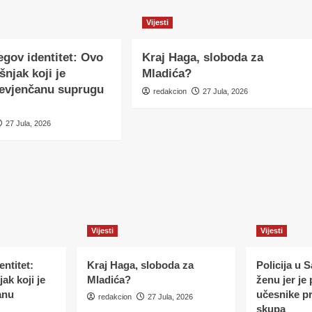
Vijesti
egov identitet: Ovo
Kraj Haga, sloboda za
šnjak koji je
Mladića?
nevjenčanu suprugu
redakcion
27 Jula, 2026
27 Jula, 2026
Vijesti
Vijesti
ntitet:
Kraj Haga, sloboda za
Policija u 
ak koji je
Mladića?
ženu jer je
anu
učesnike p
redakcion
27 Jula, 2026
skupa