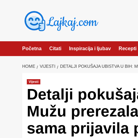
Skip
to
content
Početna
Citati
Inspiracija i ljubav
Recepti
HOME
VIJESTI
DETALJI POKUŠAJA UBISTVA U BIH: 
Vijesti
Detalji pokušaj
Mužu prerezala
sama prijavila p