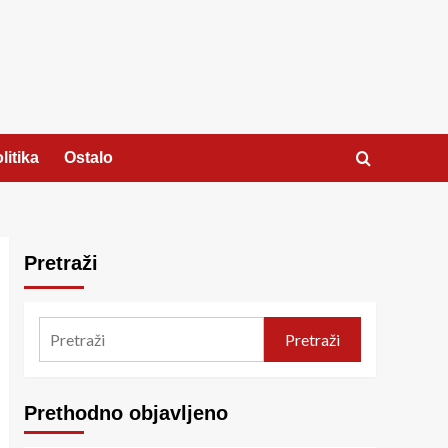
litika
Ostalo
Pretraži
Pretraži
Prethodno objavljeno