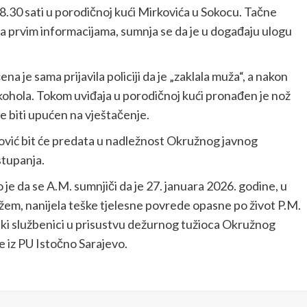
8.30 sati u porodičnoj kući Mirkovića u Sokocu. Tačne
ma prvim informacijama, sumnja se da je u događaju ulogu
a je sama prijavila policiji da je „zaklala muža“, a nakon
lkohola. Tokom uviđaja u porodičnoj kući pronađen je nož
 će biti upućen na vještačenje.
ović bit će predata u nadležnost Okružnog javnog
stupanja.
je da se A.M. sumnjiči da je 27. januara 2026. godine, u
žem, nanijela teške tjelesne povrede opasne po život P.M.
cijski službenici u prisustvu dežurnog tužioca Okružnog
e iz PU Istočno Sarajevo.