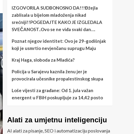
IZGOVORILA SUDBONOSNO DA!!!Đžejla
zablisala u bijelom mladoženja nikad
srećniji!!POGEDAJTE KAKO JE IZGLEDALA
SVEČANOST..Ovo se ne viđa svaki dan….
Poznat njegov identitet: Ovo je 29-godišnjak
koji je usmrtio nevjenčanu suprugu Maju
Kraj Haga, sloboda za Mladića?
Policija u Sarajevu kaznila ženu jer je
provocirala učesnike propalestinskog skupa
Loše vijesti za građane: Od 1. jula važan
energent u FBiH poskupljuje za 14,42 posto
Alati za umjetnu inteligenciju
AI alati za pisanje, SEO i automatizaciju poslovanja