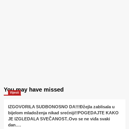
You may have missed
Vijesti
IZGOVORILA SUDBONOSNO DA!!!Đžejla zablisala u
bijelom mladoženja nikad srećniji!!POGEDAJTE KAKO
JE IZGLEDALA SVEČANOST..Ovo se ne viđa svaki
dan….