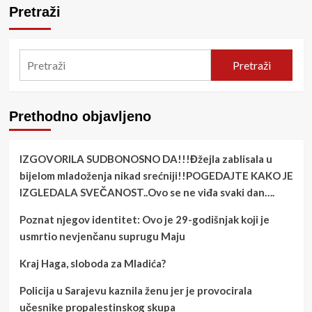
Pretraži
Pretraži
Prethodno objavljeno
IZGOVORILA SUDBONOSNO DA!!!Đžejla zablisala u
bijelom mladoženja nikad srećniji!!POGEDAJTE KAKO JE
IZGLEDALA SVEČANOST..Ovo se ne viđa svaki dan….
Poznat njegov identitet: Ovo je 29-godišnjak koji je
usmrtio nevjenčanu suprugu Maju
Kraj Haga, sloboda za Mladića?
Policija u Sarajevu kaznila ženu jer je provocirala
učesnike propalestinskog skupa