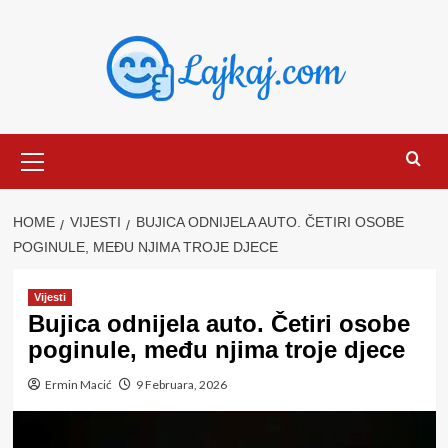
Skip
to
content
Primary
Menu
HOME
VIJESTI
BUJICA ODNIJELA AUTO. ČETIRI OSOBE
POGINULE, MEĐU NJIMA TROJE DJECE
Vijesti
Bujica odnijela auto. Četiri osobe
poginule, među njima troje djece
Ermin Macić
9 Februara, 2026