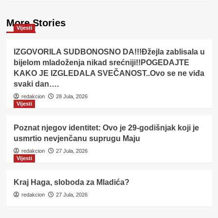
More Stories
Vijesti
IZGOVORILA SUDBONOSNO DA!!!Đžejla zablisala u
bijelom mladoženja nikad srećniji!!POGEDAJTE
KAKO JE IZGLEDALA SVEČANOST..Ovo se ne viđa
svaki dan….
redakcion
28 Jula, 2026
Vijesti
Poznat njegov identitet: Ovo je 29-godišnjak koji je
usmrtio nevjenčanu suprugu Maju
redakcion
27 Jula, 2026
Vijesti
Kraj Haga, sloboda za Mladića?
redakcion
27 Jula, 2026