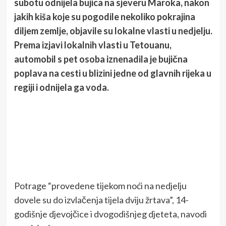
subotu odnijela bujica na sjeveru Maroka, nakon
jakih kiša koje su pogodile nekoliko pokrajina
diljem zemlje, objavile su lokalne vlasti u nedjelju.
Prema izjavi lokalnih vlasti u Tetouanu,
automobil s pet osoba iznenadila je bujična
poplava na cesti u blizini jedne od glavnih rijeka u
regiji i odnijela ga voda.
Potrage “provedene tijekom noći na nedjelju
dovele su do izvlačenja tijela dviju žrtava”, 14-
godišnje djevojčice i dvogodišnjeg djeteta, navodi