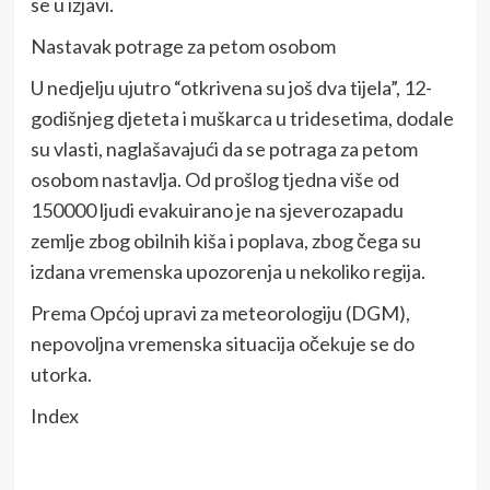
se u izjavi.
Nastavak potrage za petom osobom
U nedjelju ujutro “otkrivena su još dva tijela”, 12-
godišnjeg djeteta i muškarca u tridesetima, dodale
su vlasti, naglašavajući da se potraga za petom
osobom nastavlja. Od prošlog tjedna više od
150000 ljudi evakuirano je na sjeverozapadu
zemlje zbog obilnih kiša i poplava, zbog čega su
izdana vremenska upozorenja u nekoliko regija.
Prema Općoj upravi za meteorologiju (DGM),
nepovoljna vremenska situacija očekuje se do
utorka.
Index