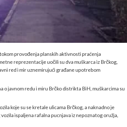
iH tokom provođenja planskih aktivnosti praćenja
etne reprezentacije uočili su dva muškarca iz Brčkog,
 javni red i mir uznemirujući građane upotrebom
a o javnom redu i miru Brčko distrikta BiH, muškarcima su
zila koje su se kretale ulicama Brčkog, a naknadno je
g vozila ispaljena rafalna pucnjava iz nepoznatog oružja,