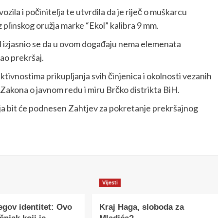
vozila i počinitelja te utvrdila da je riječ o muškarcu
z plinskog oružja marke “Ekol” kalibra 9 mm.
BiH izjasnio se da u ovom događaju nema elemenata
kao prekršaj.
 aktivnostima prikupljanja svih činjenica i okolnosti vezanih
e Zakona o javnom redu i miru Brčko distrikta BiH.
lja bit će podnesen Zahtjev za pokretanje prekršajnog
Vijesti
egov identitet: Ovo
Kraj Haga, sloboda za