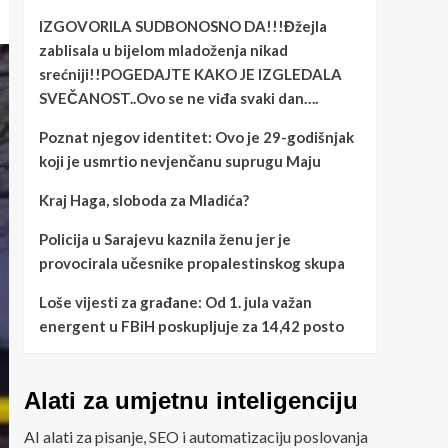
IZGOVORILA SUDBONOSNO DA!!!Đžejla
zablisala u bijelom mladoženja nikad
srećniji!!POGEDAJTE KAKO JE IZGLEDALA
SVEČANOST..Ovo se ne viđa svaki dan….
Poznat njegov identitet: Ovo je 29-godišnjak
koji je usmrtio nevjenčanu suprugu Maju
Kraj Haga, sloboda za Mladića?
Policija u Sarajevu kaznila ženu jer je
provocirala učesnike propalestinskog skupa
Loše vijesti za građane: Od 1. jula važan
energent u FBiH poskupljuje za 14,42 posto
Alati za umjetnu inteligenciju
AI alati za pisanje, SEO i automatizaciju poslovanja