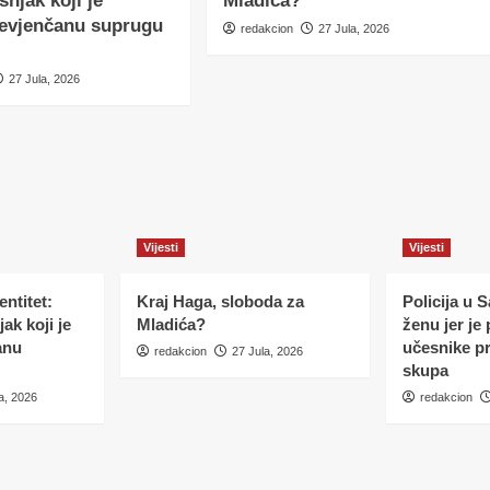
šnjak koji je
Mladića?
nevjenčanu suprugu
redakcion
27 Jula, 2026
27 Jula, 2026
Vijesti
Vijesti
ntitet:
Kraj Haga, sloboda za
Policija u 
ak koji je
Mladića?
ženu jer je
anu
učesnike p
redakcion
27 Jula, 2026
skupa
a, 2026
redakcion