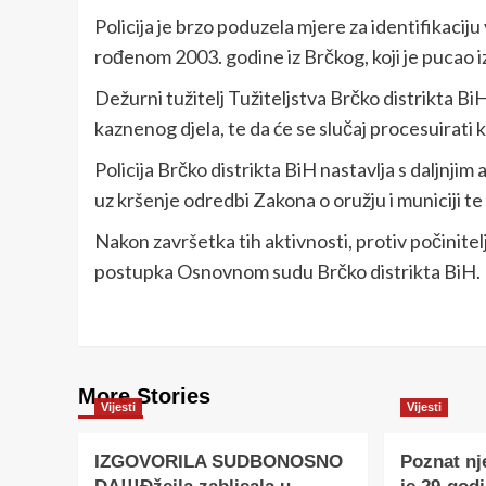
Policija je brzo poduzela mjere za identifikaciju 
rođenom 2003. godine iz Brčkog, koji je pucao i
Dežurni tužitelj Tužiteljstva Brčko distrikta 
kaznenog djela, te da će se slučaj procesuirati 
Policija Brčko distrikta BiH nastavlja s daljnjim
uz kršenje odredbi Zakona o oružju i municiji t
Nakon završetka tih aktivnosti, protiv počinite
postupka Osnovnom sudu Brčko distrikta BiH.
More Stories
Vijesti
Vijesti
IZGOVORILA SUDBONOSNO
Poznat nj