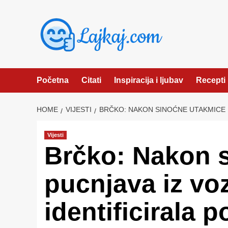
Skip
to
content
Početna
Citati
Inspiracija i ljubav
Recepti
HOME
VIJESTI
BRČKO: NAKON SINOĆNE UTAKMICE PU
Vijesti
Brčko: Nakon 
pucnjava iz vozi
identificirala p