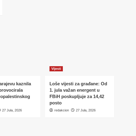
Vijesti
Sarajevu kaznila
Loše vijesti za građane: Od
 provocirala
1. jula važan energent u
ropalestinskog
FBiH poskupljuje za 14,42
posto
27 Jula, 2026
redakcion
27 Jula, 2026