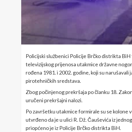
Policijski službenici Policije Brčko distrikta B
televizijskog prijenosa utakmice državne nogom
rođena 1981. i 2002. godine, koji su narušavali
pirotehničkih sredstava.
Zbog počinjenog prekršaja po članku 18. Zakon
uručeni prekršajni nalozi.
Po završetku utakmice formirale su se kolone vo
utvrđeno da je u ulici R. Dž. Čauševića iz jedno
priopćeno je iz Policije Brčko distrikta BiH.