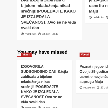
DA!!!Đžejla zablisala u
je 29-godi
bijelom mladoženja nikad
usmrtio 
srećniji!!POGEDAJTE KAKO
Maju
JE IZGLEDALA
redakcion
SVEČANOST..Ovo se ne viđa
svaki dan….
redakcion
28 Jula, 2026
You may have missed
Vijesti
Vijesti
IZGOVORILA
Poznat njegov ide
SUDBONOSNO DA!!!Đžejla
Ovo je 29-godišnj
zablisala u bijelom
usmrtio nevjenč
mladoženja nikad
suprugu Maju
srećniji!!POGEDAJTE
redakcion
27 Jul
KAKO JE IZGLEDALA
SVEČANOST..Ovo se ne
viđa svaki dan….
redakcion
28 Jula, 2026