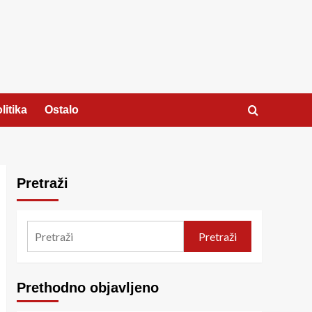
litika
Ostalo
Pretraži
Pretraži
Prethodno objavljeno