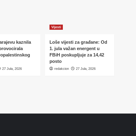
Vijesti
Sarajevu kaznila
Loše vijesti za građane: Od
 provocirala
1. jula važan energent u
ropalestinskog
FBiH poskupljuje za 14,42
posto
27 Jula, 2026
redakcion
27 Jula, 2026