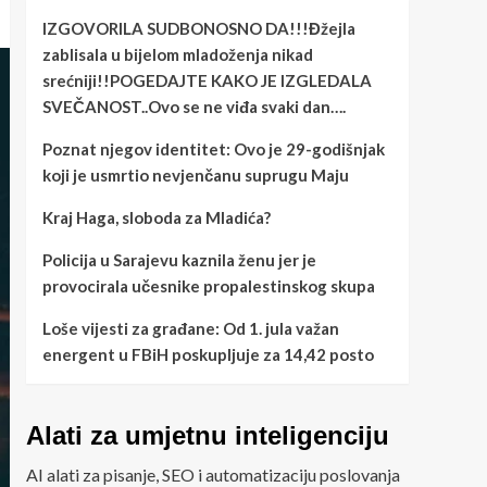
IZGOVORILA SUDBONOSNO DA!!!Đžejla
zablisala u bijelom mladoženja nikad
srećniji!!POGEDAJTE KAKO JE IZGLEDALA
SVEČANOST..Ovo se ne viđa svaki dan….
Poznat njegov identitet: Ovo je 29-godišnjak
koji je usmrtio nevjenčanu suprugu Maju
Kraj Haga, sloboda za Mladića?
Policija u Sarajevu kaznila ženu jer je
provocirala učesnike propalestinskog skupa
Loše vijesti za građane: Od 1. jula važan
energent u FBiH poskupljuje za 14,42 posto
Alati za umjetnu inteligenciju
AI alati za pisanje, SEO i automatizaciju poslovanja