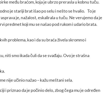
pirke među braćom, koja je ubrzo prerasla u kobnu tuču.
o je stariji brat išao po selu i nešto se hvalio. To je
asprava je, nažalost, eskalirala u tuču. Ne verujemo da je
rvi predmet koji mu se našao pod rukom i udario brata.
ikakvih problema, kao i da su braća živela skromno i
ku, niti smo ikada čuli da se svađaju. Ovo je strašna
ka.
e nije učinio nažao – kažu meštani sela.
iji i priznao da je počinio delo, zbog čega mu je određen