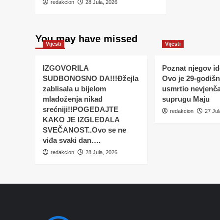
redakcion
28 Jula, 2026
You may have missed
Vijesti
Vijesti
IZGOVORILA
Poznat njegov ide
SUDBONOSNO DA!!!Đžejla
Ovo je 29-godišnj
zablisala u bijelom
usmrtio nevjenč
mladoženja nikad
suprugu Maju
srećniji!!POGEDAJTE
redakcion
27 Jul
KAKO JE IZGLEDALA
SVEČANOST..Ovo se ne
viđa svaki dan….
redakcion
28 Jula, 2026