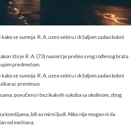
 kako se sumnja R. A. uzeo sekiru i držaljom zadao kobni
nakon što je R. A. (73) nasmrt je prebio svog rođenog brata
 tupim predmetom.
 kako se sumnja R. A. uzeo sekiru i držaljom zadao kobni
muškarac preminuo.
 sama, povučeno i bez ikakvih sukoba sa okolinom, zbog
a komšijama, bili su mirni ljudi. Niko nije mogao ni da
edan od meštana.