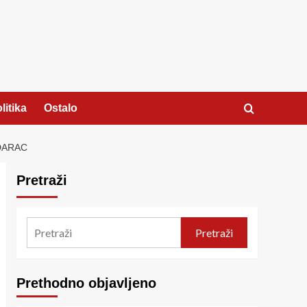
litika
Ostalo
DARAC
Pretraži
Pretraži
Prethodno objavljeno