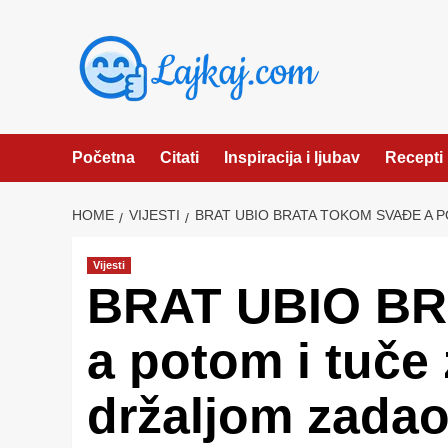
Skip
to
content
Početna
Citati
Inspiracija i ljubav
Recepti
HOME
VIJESTI
BRAT UBIO BRATA TOKOM SVAĐE A P
Vijesti
BRAT UBIO BR
a potom i tuče 
držaljom zadao