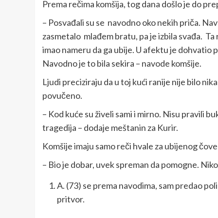
Prema rečima komšija, tog dana došlo je do pre
– Posvađali su se navodno oko nekih priča. Navodn
zasmetalo mlađem bratu, pa je izbila svađa. Ta r
imao nameru da ga ubije. U afektu je dohvatio p
Navodno je to bila sekira – navode komšije.
Ljudi preciziraju da u toj kući ranije nije bilo n
povučeno.
– Kod kuće su živeli sami i mirno. Nisu pravili bu
tragedija – dodaje meštanin za Kurir.
Komšije imaju samo reči hvale za ubijenog čove
– Bio je dobar, uvek spreman da pomogne. Nikom
A. (73) se prema navodima, sam predao polic
pritvor.