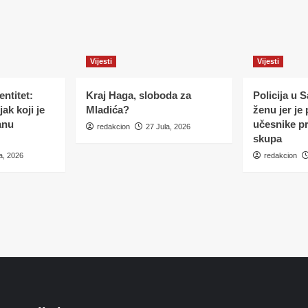
Vijesti
Vijesti
ntitet:
Kraj Haga, sloboda za
Policija u 
ak koji je
Mladića?
ženu jer je
anu
učesnike p
redakcion
27 Jula, 2026
skupa
a, 2026
redakcion