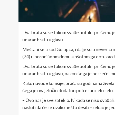
Dva brata su se tokom svađe potukli pri čemu je
udarac bratu u glavu
Meštani sela kod Golupca, i dalje su u neverici 
(74) u porodičnom domu a pšotom ga dotukao
Dva brata su se tokom svađe potukli pri čemu je
udarac bratu u glavu, nakon čega je nesrećni 
Kako navode komšije, braća su godinama živela
čega je ovaj zločin dodatno potresao celo selo.
– Ovo nas je sve zateklo. Nikada se nisu svađali s
nasluti da će se ovako nešto desiti – rekao je j