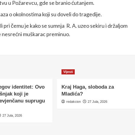
tvu u Požarevcu, gde se branio ćutanjem.
kaza o okolnostima koji su doveli do tragedije.
 pri čemu je kako se sumnja R. A. uzeo sekiru i držaljom
je nesrećni muškarac preminuo.
Vijesti
egov identitet: Ovo
Kraj Haga, sloboda za
šnjak koji je
Mladića?
nevjenčanu suprugu
redakcion
27 Jula, 2026
27 Jula, 2026