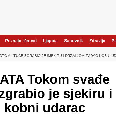
Poznate ličnosti
Ljepota
Sanovnik
Zdravlje
Po
OTOM I TUČE ZGRABIO JE SJEKIRU I DRŽALJOM ZADAO KOBNI U
ATA Tokom svađe
zgrabio je sjekiru i
 kobni udarac