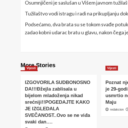
Osumnjičeni je saslušan u Višem javnom tužilaš
Tužilaštvo vodi istragu i radi na prikupljanju do
Podsećamo, dva brata su se tokom svađe potukli
zadao kobni udarac bratu u glavu, nakon čega 
More Stories
Vijesti
Vijesti
IZGOVORILA SUDBONOSNO
Poznat nj
DA!!!Đžejla zablisala u
je 29-godi
bijelom mladoženja nikad
usmrtio 
srećniji!!POGEDAJTE KAKO
Maju
JE IZGLEDALA
redakcion
SVEČANOST..Ovo se ne viđa
svaki dan….