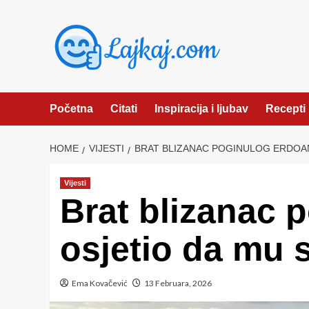
Skip
to
content
Početna
Citati
Inspiracija i ljubav
Recepti
HOME
VIJESTI
BRAT BLIZANAC POGINULOG ERDOA
Vijesti
Brat blizanac 
osjetio da mu 
Ema Kovačević
13 Februara, 2026