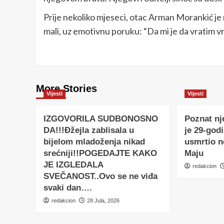
Prije nekoliko mjeseci, otac Arman Morankić je 
mali, uz emotivnu poruku: “Da mi je da vratim v
More Stories
Vijesti
Vijesti
IZGOVORILA SUDBONOSNO
Poznat nj
DA!!!Đžejla zablisala u
je 29-godi
bijelom mladoženja nikad
usmrtio 
srećniji!!POGEDAJTE KAKO
Maju
JE IZGLEDALA
redakcion
SVEČANOST..Ovo se ne viđa
svaki dan….
redakcion
28 Jula, 2026