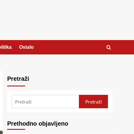
litika
Ostalo
Pretraži
Pretraži
Prethodno objavljeno