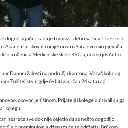
e dogodila jučer kada je tramvaj izletio sa šina. U nesreći
t Akademije likovnih umjetnosti u Sarajevu i sin pjevača
šnja učenica Medicinske škole KŠC-a, dok su još četiri
ebruar Danom žalosti na području kantona. Vozač kobnog
m Tužiteljstvu, gdje će biti zadržan 24 sata radi
ovao, okovan je tišinom. Prijatelji i kolege opisivali su ga
a i kolegu.
estan nesreće sve dok nije osjetio da se nešto dogodilo
 po tijelo preminulog, a dženaza će se održati u Brčkom.