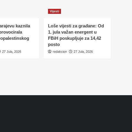
Vijesti
Sarajevu kaznila
Loše vijesti za građane: Od
 provocirala
1. jula važan energent u
ropalestinskog
FBiH poskupljuje za 14,42
posto
27 Jula, 2026
redakcion
27 Jula, 2026