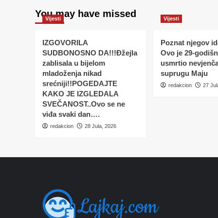
You may have missed
Vijesti
Vijesti
IZGOVORILA
Poznat njegov ide
SUDBONOSNO DA!!!Đžejla
Ovo je 29-godišnj
zablisala u bijelom
usmrtio nevjenč
mladoženja nikad
suprugu Maju
srećniji!!POGEDAJTE
redakcion
27 Jul
KAKO JE IZGLEDALA
SVEČANOST..Ovo se ne
viđa svaki dan….
redakcion
28 Jula, 2026