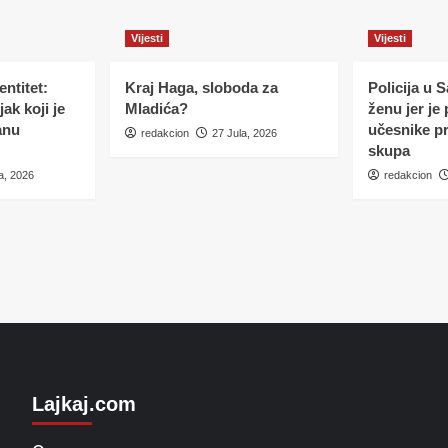
Vijesti
Vijesti
ntitet:
Kraj Haga, sloboda za
Policija u 
ak koji je
Mladića?
ženu jer je
anu
učesnike p
redakcion
27 Jula, 2026
skupa
a, 2026
redakcion
Lajkaj.com