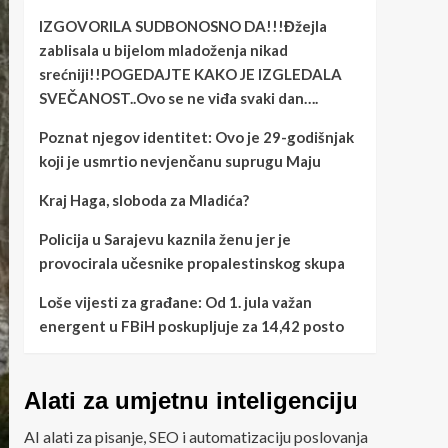
IZGOVORILA SUDBONOSNO DA!!!Đžejla
zablisala u bijelom mladoženja nikad
srećniji!!POGEDAJTE KAKO JE IZGLEDALA
SVEČANOST..Ovo se ne viđa svaki dan….
Poznat njegov identitet: Ovo je 29-godišnjak
koji je usmrtio nevjenčanu suprugu Maju
Kraj Haga, sloboda za Mladića?
Policija u Sarajevu kaznila ženu jer je
provocirala učesnike propalestinskog skupa
Loše vijesti za građane: Od 1. jula važan
energent u FBiH poskupljuje za 14,42 posto
Alati za umjetnu inteligenciju
AI alati za pisanje, SEO i automatizaciju poslovanja