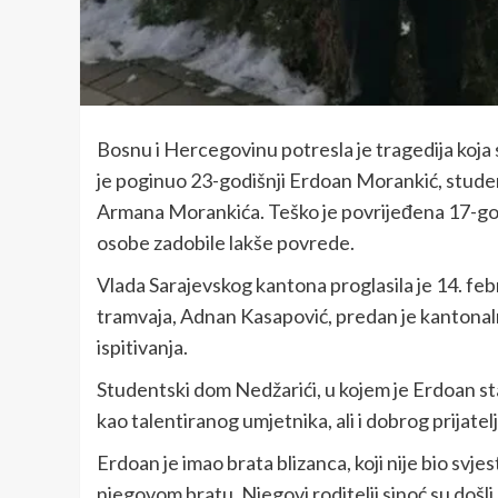
Bosnu i Hercegovinu potresla je tragedija koja s
je poginuo 23-godišnji Erdoan Morankić, studen
Armana Morankića. Teško je povrijeđena 17-godi
osobe zadobile lakše povrede.
Vlada Sarajevskog kantona proglasila je 14. f
tramvaja, Adnan Kasapović, predan je kantonalno
ispitivanja.
Studentski dom Nedžarići, u kojem je Erdoan stan
kao talentiranog umjetnika, ali i dobrog prijatelj
Erdoan je imao brata blizanca, koji nije bio svj
njegovom bratu. Njegovi roditelji sinoć su došli