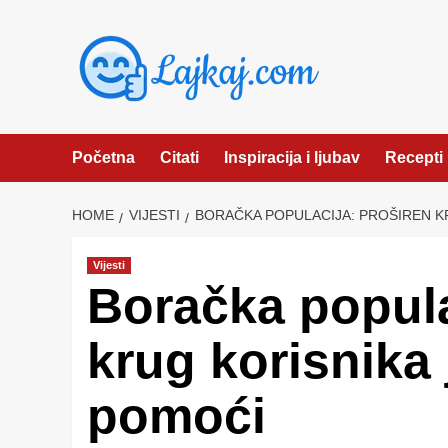
Skip
to
content
Početna
Citati
Inspiracija i ljubav
Recepti
HOME
VIJESTI
BORAČKA POPULACIJA: PROŠIREN 
Vijesti
Boračka popula
krug korisnika
pomoći