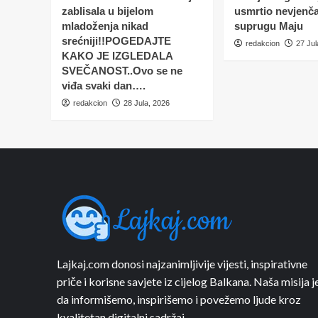
zablisala u bijelom
usmrtio nevjenč
mladoženja nikad
suprugu Maju
srećniji!!POGEDAJTE
redakcion
27 Jul
KAKO JE IZGLEDALA
SVEČANOST..Ovo se ne
viđa svaki dan….
redakcion
28 Jula, 2026
Lajkaj.com donosi najzanimljivije vijesti, inspirativne
priče i korisne savjete iz cijelog Balkana. Naša misija j
da informišemo, inspirišemo i povežemo ljude kroz
kvalitetan digitalni sadržaj.