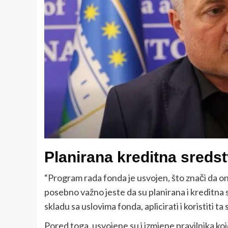
Planirana kreditna sreds
“Program rada fonda je usvojen, što znači da on
posebno važno jeste da su planirana i kreditna
skladu sa uslovima fonda, aplicirati i koristiti ta 
Pored toga, usvojene su i izmjene pravilnika k