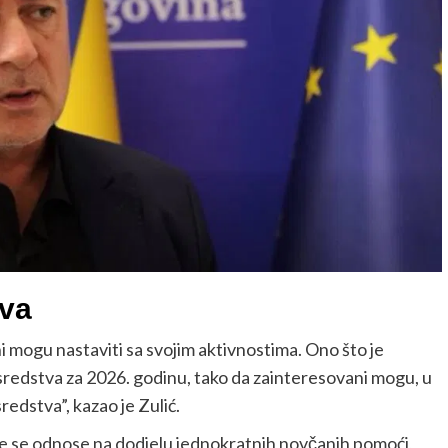
tva
i mogu nastaviti sa svojim aktivnostima. Ono što je
 sredstva za 2026. godinu, tako da zainteresovani mogu, u
sredstva”, kazao je Zulić.
oje se odnose na dodjelu jednokratnih novčanih pomoći,