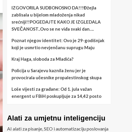
IZGOVORILA SUDBONOSNO DA!!!Đžejla
zablisala u bijelom mladoženja nikad
srećniji!!POGEDAJTE KAKO JE IZGLEDALA
SVEČANOST..Ovo se ne viđa svaki dan….
Poznat njegov identitet: Ovo je 29-godišnjak
koji je usmrtio nevjenčanu suprugu Maju
Kraj Haga, sloboda za Mladića?
Policija u Sarajevu kaznila ženu jer je
provocirala učesnike propalestinskog skupa
Loše vijesti za građane: Od 1. jula važan
energent u FBiH poskupljuje za 14,42 posto
Alati za umjetnu inteligenciju
AI alati za pisanje, SEO i automatizaciju poslovanja