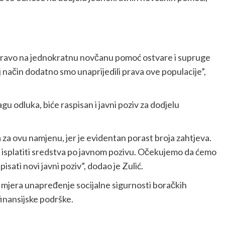
 pravo na jednokratnu novčanu pomoć ostvare i supruge
aj način dodatno smo unaprijedili prava ove populacije”,
u odluka, biće raspisan i javni poziv za dodjelu
za ovu namjenu, jer je evidentan porast broja zahtjeva.
 i isplatiti sredstva po javnom pozivu. Očekujemo da ćemo
sati novi javni poziv”, dodao je Zulić.
ih mjera unapređenje socijalne sigurnosti boračkih
finansijske podrške.