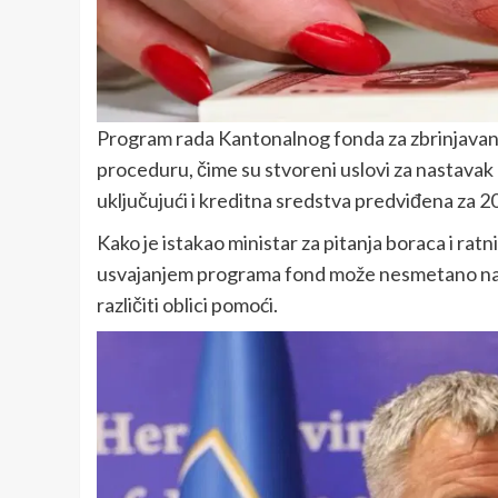
Program rada Kantonalnog fonda za zbrinjavanje
proceduru, čime su stvoreni uslovi za nastavak pl
uključujući i kreditna sredstva predviđena za 2
Kako je istakao ministar za pitanja boraca i rat
usvajanjem programa fond može nesmetano nastav
različiti oblici pomoći.