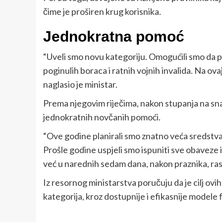
čime je proširen krug korisnika.
Jednokratna pomoć
“Uveli smo novu kategoriju. Omogućili smo da
poginulih boraca i ratnih vojnih invalida. Na ov
naglasio je ministar.
Prema njegovim riječima, nakon stupanja na snag
jednokratnih novčanih pomoći.
“Ove godine planirali smo znatno veća sredstva 
Prošle godine uspjeli smo ispuniti sve obaveze
već u narednih sedam dana, nakon praznika, raspi
Iz resornog ministarstva poručuju da je cilj ov
kategorija, kroz dostupnije i efikasnije modele 