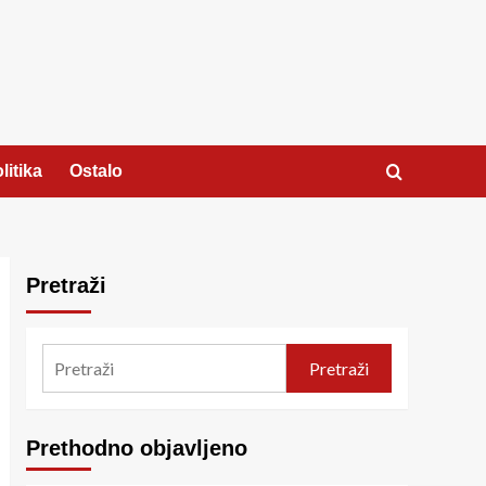
litika
Ostalo
Pretraži
Pretraži
Prethodno objavljeno