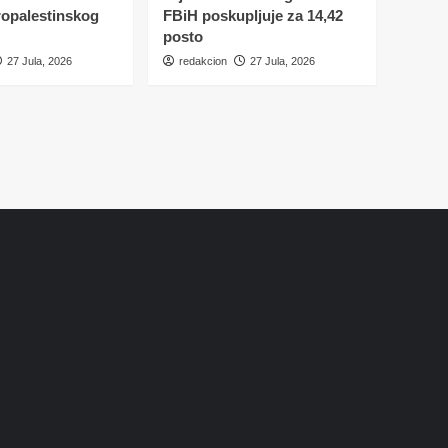
ropalestinskog
FBiH poskupljuje za 14,42
posto
27 Jula, 2026
redakcion
27 Jula, 2026