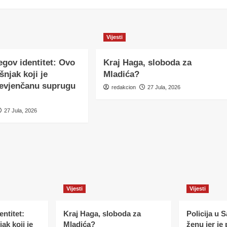
Vijesti
egov identitet: Ovo
Kraj Haga, sloboda za
šnjak koji je
Mladića?
nevjenčanu suprugu
redakcion
27 Jula, 2026
27 Jula, 2026
Vijesti
Vijesti
ntitet:
Kraj Haga, sloboda za
Policija u 
ak koji je
Mladića?
ženu jer je