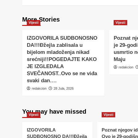
More Stories
Vijesti
Vijesti
IZGOVORILA SUDBONOSNO
Poznat nj
DA!!!Đžejla zablisala u
je 29-godi
bijelom mladoženja nikad
usmrtio 
srećniji!!POGEDAJTE KAKO
Maju
JE IZGLEDALA
redakcion
SVEČANOST..Ovo se ne viđa
svaki dan….
redakcion
28 Jula, 2026
You may have missed
Vijesti
Vijesti
IZGOVORILA
Poznat njegov ide
SUDBONOSNO DA!!!Đžejla
Ovo je 29-godišnj