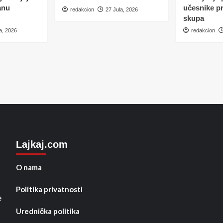
anu
učesnike p
redakcion
27 Jula, 2026
skupa
a, 2026
redakcion
Lajkaj.com
O nama
Politika privatnosti
e
Urednička politika