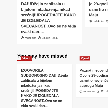
DA!!!Đžejla zablisala u
je 29-godi
bijelom mladoženja nikad
usmrtio 
srećniji!!POGEDAJTE KAKO
Maju
JE IZGLEDALA
redakcion
SVEČANOST..Ovo se ne viđa
svaki dan….
redakcion
28 Jula, 2026
You may have missed
Vijesti
Vijesti
IZGOVORILA
Poznat njegov ide
SUDBONOSNO DA!!!Đžejla
Ovo je 29-godišnj
zablisala u bijelom
usmrtio nevjenč
mladoženja nikad
suprugu Maju
srećniji!!POGEDAJTE
redakcion
27 Jul
KAKO JE IZGLEDALA
SVEČANOST..Ovo se ne
viđa svaki dan….