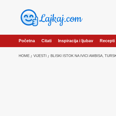
Skip
to
content
Početna
Citati
Inspiracija i ljubav
Recepti
HOME
VIJESTI
BLISKI ISTOK NA IVICI AMBISA, TU