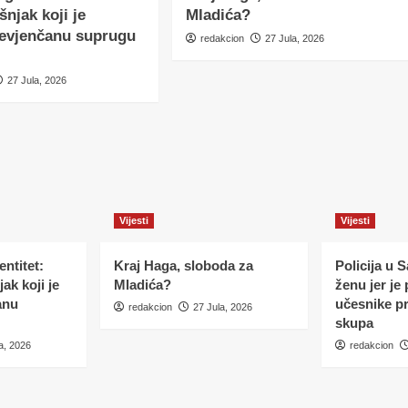
šnjak koji je
Mladića?
nevjenčanu suprugu
redakcion
27 Jula, 2026
27 Jula, 2026
Vijesti
Vijesti
ntitet:
Kraj Haga, sloboda za
Policija u 
ak koji je
Mladića?
ženu jer je
anu
učesnike p
redakcion
27 Jula, 2026
skupa
a, 2026
redakcion