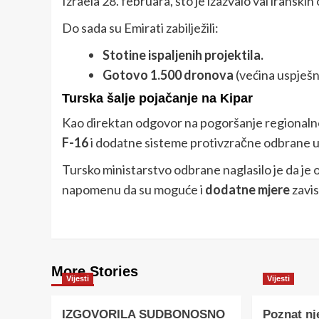
Izraela 28. februara, što je izazvalo val iranski
Do sada su Emirati zabilježili:
Stotine ispaljenih projektila.
Gotovo 1.500 dronova
(većina uspješn
Turska šalje pojačanje na Kipar
Kao direktan odgovor na pogoršanje regionalne
F-16
i dodatne sisteme protivzračne odbrane u
Tursko ministarstvo odbrane naglasilo je da je 
napomenu da su moguće i
dodatne mjere
zavis
More Stories
Vijesti
Vijesti
IZGOVORILA SUDBONOSNO
Poznat nj