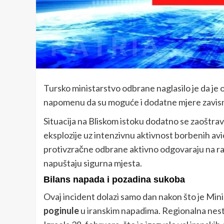
Tursko ministarstvo odbrane naglasilo je da je 
napomenu da su moguće i dodatne mjere zavisno 
Situacija na Bliskom istoku dodatno se zaoštrav
eksplozije uz intenzivnu aktivnost borbenih avio
protivzračne odbrane aktivno odgovaraju na ra
napuštaju sigurna mjesta.
Bilans napada i pozadina sukoba
Ovaj incident dolazi samo dan nakon što je Min
poginule
u iranskim napadima. Regionalna nest