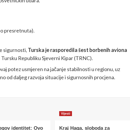
h osvetničkih udara.
o presretnuta).
 sigurnosti,
Turska je rasporedila šest borbenih aviona
 Tursku Republiku Sjeverni Kipar (TRNC).
ovaj potez usmjeren na jačanje stabilnosti u regionu, uz
no od daljeg razvoja situacije i sigurnosnih procjena.
Vijesti
egov identitet: Ovo
Kraj Haga, sloboda za