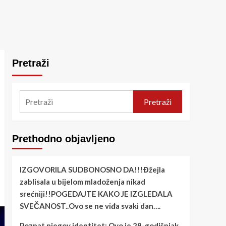
Pretraži
Pretraži
Prethodno objavljeno
IZGOVORILA SUDBONOSNO DA!!!Đžejla
zablisala u bijelom mladoženja nikad
srećniji!!POGEDAJTE KAKO JE IZGLEDALA
SVEČANOST..Ovo se ne viđa svaki dan….
Poznat njegov identitet: Ovo je 29-godišnjak