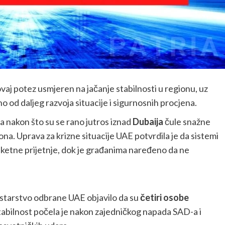
ovaj potez usmjeren na jačanje stabilnosti u regionu, uz
od daljeg razvoja situacije i sigurnosnih procjena.
a nakon što su se rano jutros iznad
Dubaija
čule snažne
na. Uprava za krizne situacije UAE potvrdila je da sistemi
ketne prijetnje, dok je građanima naređeno da ne
istarstvo odbrane UAE objavilo da su
četiri osobe
abilnost počela je nakon zajedničkog napada SAD-a i