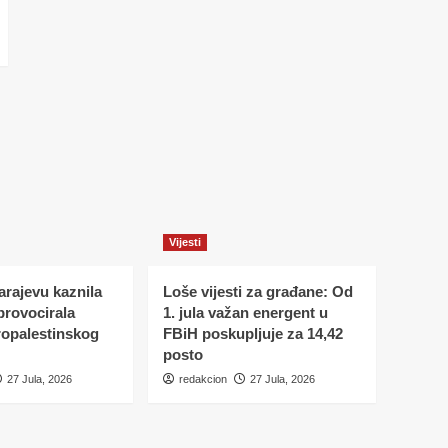
Vijesti
Sarajevu kaznila
Loše vijesti za građane: Od
 provocirala
1. jula važan energent u
ropalestinskog
FBiH poskupljuje za 14,42
posto
27 Jula, 2026
redakcion
27 Jula, 2026