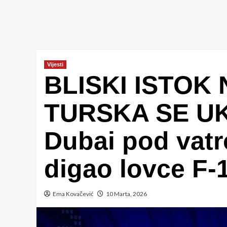
Vijesti
BLISKI ISTOK 
TURSKA SE UK
Dubai pod vat
digao lovce F-
Ema Kovačević
10 Marta, 2026