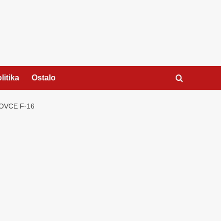
litika
Ostalo
OVCE F-16