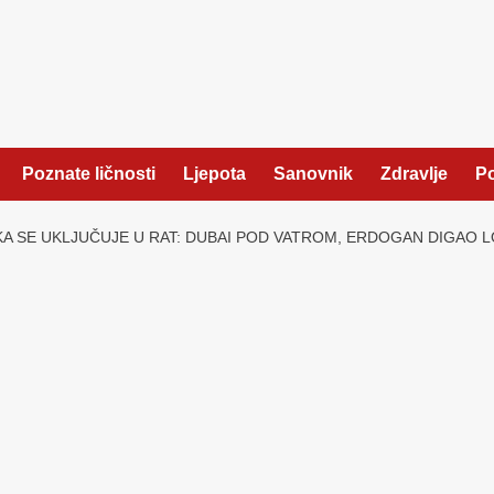
Poznate ličnosti
Ljepota
Sanovnik
Zdravlje
Po
RSKA SE UKLJUČUJE U RAT: DUBAI POD VATROM, ERDOGAN DIGAO L