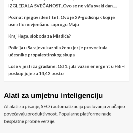
IZGLEDALA SVEČANOST..Ovo se ne viđa svaki dan….
Poznat njegov identitet: Ovo je 29-godišnjak koji je
usmrtio nevjenčanu suprugu Maju
Kraj Haga, sloboda za Mladića?
Policija u Sarajevu kaznila ženu jer je provocirala
učesnike propalestinskog skupa
Loše vijesti za građane: Od 1. jula važan energent u FBiH
poskupljuje za 14,42 posto
Alati za umjetnu inteligenciju
AI alati za pisanje, SEO i automatizaciju poslovanja značajno
povećavaju produktivnost. Popularne platforme nude
besplatne probne verzije.