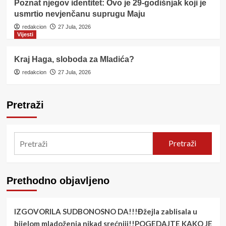
Poznat njegov identitet: Ovo je 29-godišnjak koji je
usmrtio nevjenčanu suprugu Maju
redakcion
27 Jula, 2026
Vijesti
Kraj Haga, sloboda za Mladića?
redakcion
27 Jula, 2026
Pretraži
Pretraži
Prethodno objavljeno
IZGOVORILA SUDBONOSNO DA!!!Đžejla zablisala u
bijelom mladoženja nikad srećniji!!POGEDAJTE KAKO JE