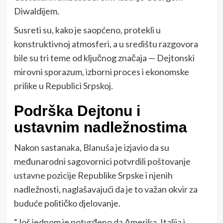
Diwaldijem.
Susreti su, kako je saopćeno, protekli u
konstruktivnoj atmosferi, a u središtu razgovora
bile su tri teme od ključnog značaja — Dejtonski
mirovni sporazum, izborni proces i ekonomske
prilike u Republici Srpskoj.
Podrška Dejtonu i
ustavnim nadležnostima
Nakon sastanaka, Blanuša je izjavio da su
međunarodni sagovornici potvrdili poštovanje
ustavne pozicije Republike Srpske i njenih
nadležnosti, naglašavajući da je to važan okvir za
buduće političko djelovanje.
“Još jednom je potvrđeno da Amerika, Italija i