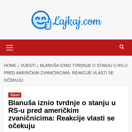
Skip
to
content
Primary
Menu
HOME
VIJESTI
BLANUŠA IZNIO TVRDNJE O STANJU U RS-U
PRED AMERIČKIM ZVANIČNICIMA: REAKCIJE VLASTI SE
OČEKUJU
Vijesti
Blanuša iznio tvrdnje o stanju u
RS-u pred američkim
zvaničnicima: Reakcije vlasti se
očekuju