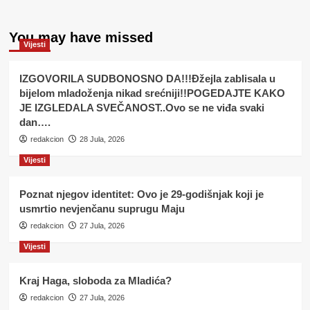
You may have missed
Vijesti
IZGOVORILA SUDBONOSNO DA!!!Đžejla zablisala u
bijelom mladoženja nikad srećniji!!POGEDAJTE KAKO
JE IZGLEDALA SVEČANOST..Ovo se ne viđa svaki
dan….
redakcion
28 Jula, 2026
Vijesti
Poznat njegov identitet: Ovo je 29-godišnjak koji je
usmrtio nevjenčanu suprugu Maju
redakcion
27 Jula, 2026
Vijesti
Kraj Haga, sloboda za Mladića?
redakcion
27 Jula, 2026