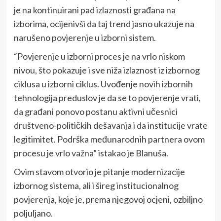
je na kontinuirani pad izlaznosti građana na
izborima, ocijenivši da taj trend jasno ukazuje na
narušeno povjerenje u izborni sistem.
“Povjerenje u izborni proces je na vrlo niskom
nivou, što pokazuje i sve niža izlaznost iz izbornog
ciklusa u izborni ciklus. Uvođenje novih izbornih
tehnologija preduslov je da se to povjerenje vrati,
da građani ponovo postanu aktivni učesnici
društveno-političkih dešavanja i da institucije vrate
legitimitet. Podrška međunarodnih partnera ovom
procesu je vrlo važna” istakao je Blanuša.
Ovim stavom otvorio je pitanje modernizacije
izbornog sistema, ali i šireg institucionalnog
povjerenja, koje je, prema njegovoj ocjeni, ozbiljno
poljuljano.