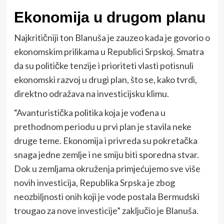
Ekonomija u drugom planu
Najkritičniji ton Blanuša je zauzeo kada je govorio o
ekonomskim prilikama u Republici Srpskoj. Smatra
da su političke tenzije i prioriteti vlasti potisnuli
ekonomski razvoj u drugi plan, što se, kako tvrdi,
direktno odražava na investicijsku klimu.
“Avanturistička politika koja je vođena u
prethodnom periodu u prvi plan je stavila neke
druge teme. Ekonomija i privreda su pokretačka
snaga jedne zemlje i ne smiju biti sporedna stvar.
Dok u zemljama okruženja primjećujemo sve više
novih investicija, Republika Srpska je zbog
neozbiljnosti onih koji je vode postala Bermudski
trougao za nove investicije” zaključio je Blanuša.