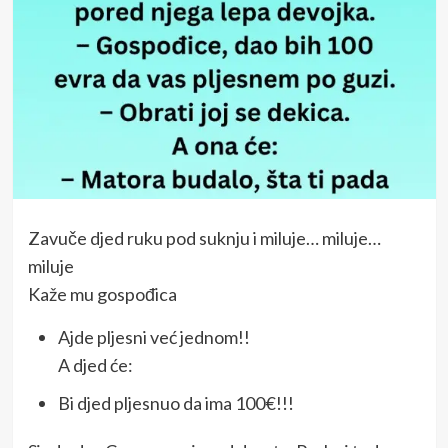
Zavuče djed ruku pod suknju i miluje… miluje…
miluje
Kaže mu gospođica
Ajde pljesni već jednom!!
A djed će:
Bi djed pljesnuo da ima 100€!!!