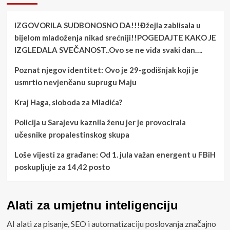
IZGOVORILA SUDBONOSNO DA!!!Đžejla zablisala u
bijelom mladoženja nikad srećniji!!POGEDAJTE KAKO JE
IZGLEDALA SVEČANOST..Ovo se ne viđa svaki dan….
Poznat njegov identitet: Ovo je 29-godišnjak koji je
usmrtio nevjenčanu suprugu Maju
Kraj Haga, sloboda za Mladića?
Policija u Sarajevu kaznila ženu jer je provocirala
učesnike propalestinskog skupa
Loše vijesti za građane: Od 1. jula važan energent u FBiH
poskupljuje za 14,42 posto
Alati za umjetnu inteligenciju
AI alati za pisanje, SEO i automatizaciju poslovanja značajno