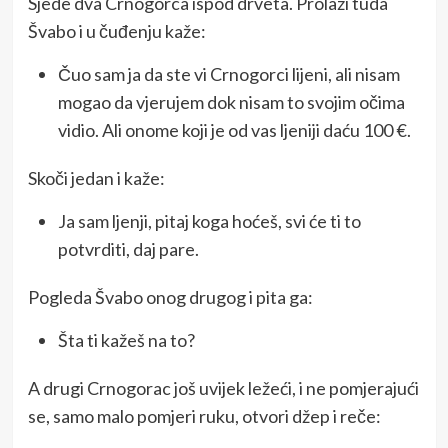
Sjede dva Crnogorca ispod drveta. Prolazi tuda
Švabo i u čuđenju kaže:
Čuo sam ja da ste vi Crnogorci lijeni, ali nisam
mogao da vjerujem dok nisam to svojim očima
vidio. Ali onome koji je od vas ljeniji daću 100 €.
Skoči jedan i kaže:
Ja sam ljenji, pitaj koga hoćeš, svi će ti to
potvrditi, daj pare.
Pogleda Švabo onog drugog i pita ga:
Šta ti kažeš na to?
A drugi Crnogorac još uvijek ležeći, i ne pomjerajući
se, samo malo pomjeri ruku, otvori džep i reče: