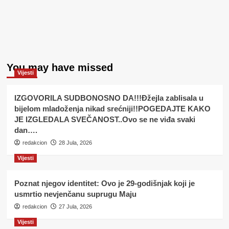
You may have missed
Vijesti
IZGOVORILA SUDBONOSNO DA!!!Đžejla zablisala u
bijelom mladoženja nikad srećniji!!POGEDAJTE KAKO
JE IZGLEDALA SVEČANOST..Ovo se ne viđa svaki
dan….
redakcion
28 Jula, 2026
Vijesti
Poznat njegov identitet: Ovo je 29-godišnjak koji je
usmrtio nevjenčanu suprugu Maju
redakcion
27 Jula, 2026
Vijesti