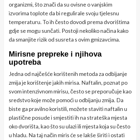
organizmi, što znači da su ovisne o vanjskim
izvorima toplote da bi regulirale svoju tjelesnu
temperaturu. To ih često dovodi prema dvorištima
gdje se mogu sunčati. Postoji nekoliko načina kako
da smanjite rizik od susreta s ovim gmizavcima.
Mirisne prepreke i njihova
upotreba
Jedna od najčešće korištenih metoda za odbijanje
zmija je korištenje jakih mirisa. Naftalin, poznat po
svom intenzivnom mirisu, često se preporučuje kao
sredstvo koje može pomoći u odbijanju zmija. Da
biste ga pravilno koristili, možete staviti naftalin u
plastične posude i smjestiti ih na strateška mjesta
oko dvorišta, kao što su ulazi ili mjesta koja su često
u hladu. Na taj način miris će se lakše širiti i ostati