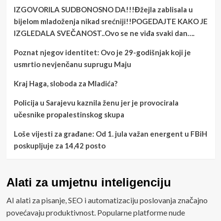
IZGOVORILA SUDBONOSNO DA!!!Đžejla zablisala u
bijelom mladoženja nikad srećniji!!POGEDAJTE KAKO JE
IZGLEDALA SVEČANOST..Ovo se ne viđa svaki dan….
Poznat njegov identitet: Ovo je 29-godišnjak koji je
usmrtio nevjenčanu suprugu Maju
Kraj Haga, sloboda za Mladića?
Policija u Sarajevu kaznila ženu jer je provocirala
učesnike propalestinskog skupa
Loše vijesti za građane: Od 1. jula važan energent u FBiH
poskupljuje za 14,42 posto
Alati za umjetnu inteligenciju
AI alati za pisanje, SEO i automatizaciju poslovanja značajno
povećavaju produktivnost. Popularne platforme nude