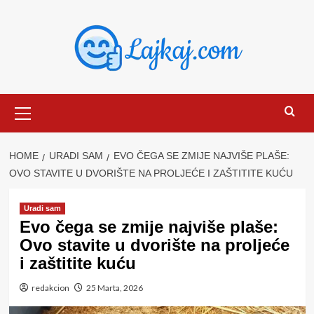
Skip
to
content
Primary
Menu
HOME
URADI SAM
EVO ČEGA SE ZMIJE NAJVIŠE PLAŠE:
OVO STAVITE U DVORIŠTE NA PROLJEĆE I ZAŠTITITE KUĆU
Uradi sam
Evo čega se zmije najviše plaše:
Ovo stavite u dvorište na proljeće
i zaštitite kuću
redakcion
25 Marta, 2026