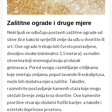
Zaštitne ograde i druge mjere
Neki ljudi se odlučuju postaviti zaštitne ograde od
sitne žice kako bi spriječili zmije da uđu u dvorište ili
vrt. Ove ograde trebaju biti čvrsto postavljene,
dovoljno visoke (minimalno 1,5 metara), sa malim
otvorima koji onemogućavaju prolazak
gmizavaca. Pored ovoga, razmišljanje o biljkama
koje smetaju zmijama, poput lavande ili eukaliptusa,
može biti dodatna mjera zaštite. Također,
razmotrite postavljanje kamenih staza koje mogu
otežati širenje zmija kroz dvorište. Ove kamenite
površine stvaraju dodatni fizički barijer, a takođe i
estetski doprinose prostoru.