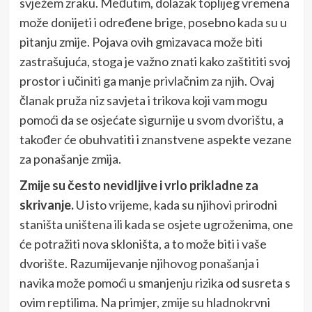
svježem zraku. Međutim, dolazak toplijeg vremena
može donijeti i određene brige, posebno kada su u
pitanju zmije. Pojava ovih gmizavaca može biti
zastrašujuća, stoga je važno znati kako zaštititi svoj
prostor i učiniti ga manje privlačnim za njih. Ovaj
članak pruža niz savjeta i trikova koji vam mogu
pomoći da se osjećate sigurnije u svom dvorištu, a
također će obuhvatiti i znanstvene aspekte vezane
za ponašanje zmija.
Zmije su često nevidljive i vrlo prikladne za
skrivanje.
U isto vrijeme, kada su njihovi prirodni
staništa uništena ili kada se osjete ugroženima, one
će potražiti nova skloništa, a to može biti i vaše
dvorište. Razumijevanje njihovog ponašanja i
navika može pomoći u smanjenju rizika od susreta s
ovim reptilima. Na primjer, zmije su hladnokrvni