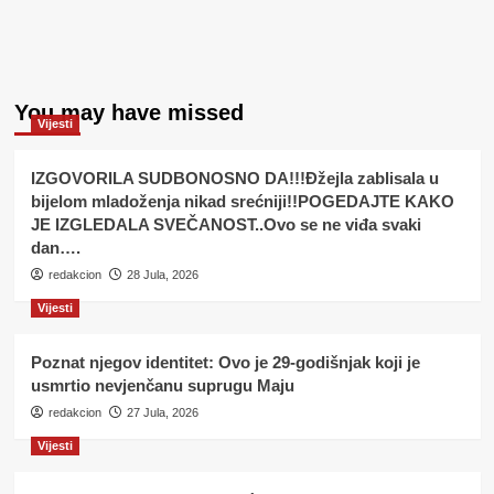
You may have missed
Vijesti
IZGOVORILA SUDBONOSNO DA!!!Đžejla zablisala u
bijelom mladoženja nikad srećniji!!POGEDAJTE KAKO
JE IZGLEDALA SVEČANOST..Ovo se ne viđa svaki
dan….
redakcion
28 Jula, 2026
Vijesti
Poznat njegov identitet: Ovo je 29-godišnjak koji je
usmrtio nevjenčanu suprugu Maju
redakcion
27 Jula, 2026
Vijesti