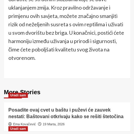
uklanjanjem zmija. Kroz pravilno održavanje i
primjenu ovih savjeta, možete značajno smanjiti
rizik od neželjenih susreta s ovim reptilima i uživati
u svom dvorištu bez briga. U konačnici, postići ćete
harmoniju između uživanja u prirodi i sigurnosti,
čime ćete poboljšati kvalitetu svog života na
otvorenom.
More Stories
Uradi sam
Posadite ovaj cvet u baštu i puževi će zauvek
nestati: Baštovani otkrivaju kako se rešiti štetočina
Ema Kovačević
19 Marta, 2026
Uradi sam