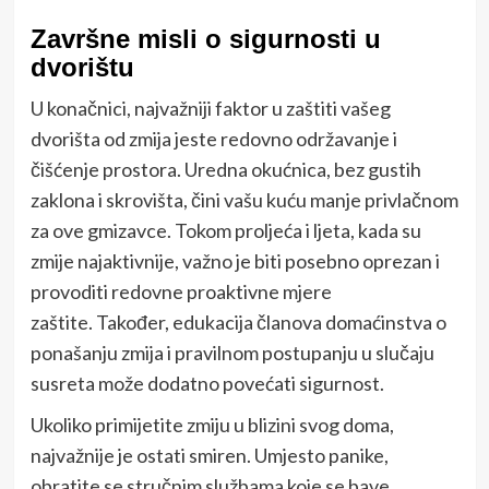
Završne misli o sigurnosti u
dvorištu
U konačnici, najvažniji faktor u zaštiti vašeg
dvorišta od zmija jeste redovno održavanje i
čišćenje prostora. Uredna okućnica, bez gustih
zaklona i skrovišta, čini vašu kuću manje privlačnom
za ove gmizavce. Tokom proljeća i ljeta, kada su
zmije najaktivnije, važno je biti posebno oprezan i
provoditi redovne proaktivne mjere
zaštite. Također, edukacija članova domaćinstva o
ponašanju zmija i pravilnom postupanju u slučaju
susreta može dodatno povećati sigurnost.
Ukoliko primijetite zmiju u blizini svog doma,
najvažnije je ostati smiren. Umjesto panike,
obratite se stručnim službama koje se bave