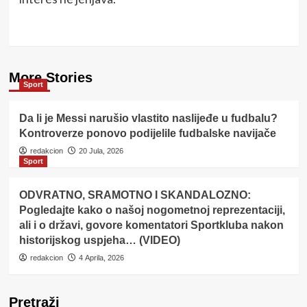
More Stories
Sport
Da li je Messi narušio vlastito naslijeđe u fudbalu?
Kontroverze ponovo podijelile fudbalske navijače
redakcion
20 Jula, 2026
Sport
ODVRATNO, SRAMOTNO I SKANDALOZNO:
Pogledajte kako o našoj nogometnoj reprezentaciji,
ali i o državi, govore komentatori Sportkluba nakon
historijskog uspjeha… (VIDEO)
redakcion
4 Aprila, 2026
Pretraži