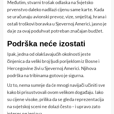
Međutim, stvarni trošak odlaska na Svjetsko
prvenstvo daleko nadilazi cijenu same karte. Kada
se uračunaju avionski prevoz, vize, smještaj, hrana i
ostali troškovi boravka u Sjevernoj Americi, jasno je
da je za ovaj poduhvat potreban značajan budžet.
Podrška neće izostati
Ipak, jedna od olakšavajućih okolnosti jeste
činjenica da veliki broj ljudi porijeklom iz Bosne i
Hercegovine živi u Sjevernoj Americi. Njihova
podrška na tribinama gotovo je sigurna.
Uz to, nema sumnje da će mnogi navijači učiniti sve
kako bi prisustvovali ovom velikom događaju. Iako
su cijene visoke, prilika da se gleda reprezentacija
na svjetskoj sceni ne dolazi često – i upravo zato
interes ne jenjava.