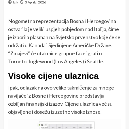
lajk
3 Aprila, 2026
Nogometna reprezentacija
Bosna i Hercegovina
ostvarila je veliki uspjeh pobjedom nad
Italija
, čime
je izborila plasman na Svjetsko prvenstvo koje će se
održati u
Kanada
i
Sjedinjene Američke Države
.
“Zmajevi” će utakmice grupne faze igrati u
Toronto
,
Inglewood
(Los Angeles) i
Seattle
.
Visoke cijene ulaznica
Ipak, odlazak na ovo veliko takmičenje za mnoge
navijače iz Bosne i Hercegovine predstavlja
ozbiljan finansijski izazov. Cijene ulaznica već su
objavljene i dosežu izuzetno visoke iznose.