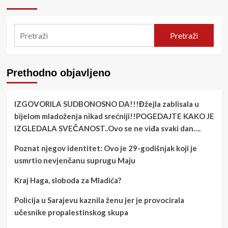
Pretraži
Prethodno objavljeno
IZGOVORILA SUDBONOSNO DA!!!Đžejla zablisala u
bijelom mladoženja nikad srećniji!!POGEDAJTE KAKO JE
IZGLEDALA SVEČANOST..Ovo se ne viđa svaki dan….
Poznat njegov identitet: Ovo je 29-godišnjak koji je
usmrtio nevjenčanu suprugu Maju
Kraj Haga, sloboda za Mladića?
Policija u Sarajevu kaznila ženu jer je provocirala
učesnike propalestinskog skupa