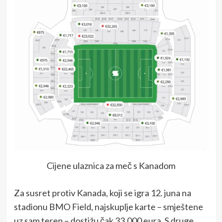
Cijene ulaznica za meč s Kanadom
Za susret protiv
Kanada
, koji se igra 12. juna na
stadionu
BMO Field
, najskuplje karte – smještene
uz sam teren – dostižu čak 33.000 eura. S druge