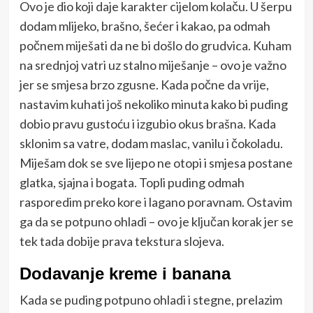
Ovo je dio koji daje karakter cijelom kolaču. U šerpu
dodam mlijeko, brašno, šećer i kakao, pa odmah
počnem miješati da ne bi došlo do grudvica. Kuham
na srednjoj vatri uz stalno miješanje – ovo je važno
jer se smjesa brzo zgusne. Kada počne da vrije,
nastavim kuhati još nekoliko minuta kako bi puding
dobio pravu gustoću i izgubio okus brašna. Kada
sklonim sa vatre, dodam maslac, vanilu i čokoladu.
Miješam dok se sve lijepo ne otopi i smjesa postane
glatka, sjajna i bogata. Topli puding odmah
rasporedim preko kore i lagano poravnam. Ostavim
ga da se potpuno ohladi – ovo je ključan korak jer se
tek tada dobije prava tekstura slojeva.
Dodavanje kreme i banana
Kada se puding potpuno ohladi i stegne, prelazim