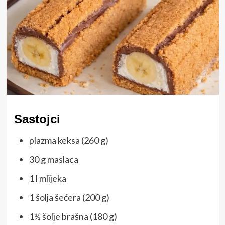
Sastojci
plazma keksa (260 g)
30 g maslaca
1 l mlijeka
1 šolja šećera (200 g)
1½ šolje brašna (180 g)