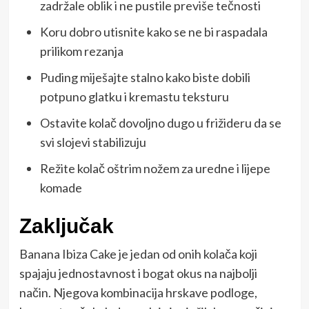
zadržale oblik i ne pustile previše tečnosti
Koru dobro utisnite kako se ne bi raspadala
prilikom rezanja
Puding miješajte stalno kako biste dobili
potpuno glatku i kremastu teksturu
Ostavite kolač dovoljno dugo u frižideru da se
svi slojevi stabilizuju
Režite kolač oštrim nožem za uredne i lijepe
komade
Zaključak
Banana Ibiza Cake je jedan od onih kolača koji
spajaju jednostavnost i bogat okus na najbolji
način. Njegova kombinacija hrskave podloge,