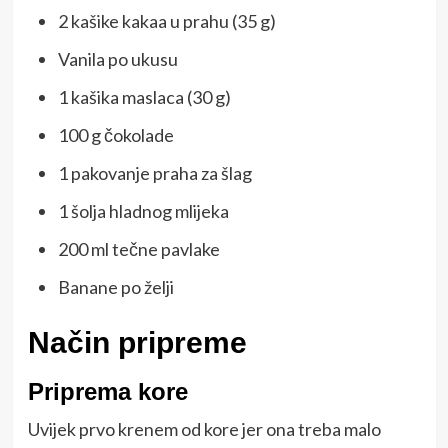
2 kašike kakaa u prahu (35 g)
Vanila po ukusu
1 kašika maslaca (30 g)
100 g čokolade
1 pakovanje praha za šlag
1 šolja hladnog mlijeka
200 ml tečne pavlake
Banane po želji
Način pripreme
Priprema kore
Uvijek prvo krenem od kore jer ona treba malo