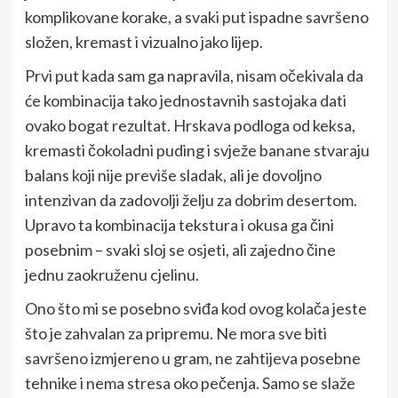
komplikovane korake, a svaki put ispadne savršeno
složen, kremast i vizualno jako lijep.
Prvi put kada sam ga napravila, nisam očekivala da
će kombinacija tako jednostavnih sastojaka dati
ovako bogat rezultat. Hrskava podloga od keksa,
kremasti čokoladni puding i svježe banane stvaraju
balans koji nije previše sladak, ali je dovoljno
intenzivan da zadovolji želju za dobrim desertom.
Upravo ta kombinacija tekstura i okusa ga čini
posebnim – svaki sloj se osjeti, ali zajedno čine
jednu zaokruženu cjelinu.
Ono što mi se posebno sviđa kod ovog kolača jeste
što je zahvalan za pripremu. Ne mora sve biti
savršeno izmjereno u gram, ne zahtijeva posebne
tehnike i nema stresa oko pečenja. Samo se slaže