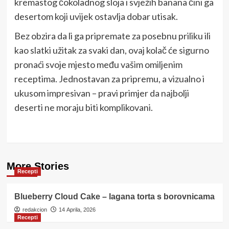
kremastog čokoladnog sloja i svježih banana čini ga
desertom koji uvijek ostavlja dobar utisak.
Bez obzira da li ga pripremate za posebnu priliku ili
kao slatki užitak za svaki dan, ovaj kolač će sigurno
pronaći svoje mjesto među vašim omiljenim
receptima. Jednostavan za pripremu, a vizualno i
ukusom impresivan – pravi primjer da najbolji
deserti ne moraju biti komplikovani.
More Stories
Recepti
Blueberry Cloud Cake – lagana torta s borovnicama
redakcion
14 Aprila, 2026
Recepti