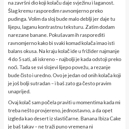
na završni dio koji kolaču daje svježinu i laganost.
Šlag kremu rasporedim ravnomjerno preko
pudinga. Volim da sloj bude malo deblji jer daje tu
lijepu, laganu kontrastnu teksturu. Zatim dodam
narezane banane. Pokušavam ih rasporediti
ravnomjerno kako bi svaki komad kolača imao isti
balans okusa. Na kraju kolač ide u frižider najmanje
4 do 5 sati, ali iskreno – najbolji je kada odstoji preko
noći. Tada se svi slojevi lijepo povežu, a rezanje
bude čisto i uredno. Ovo je jedan od onih kolača koji
je još bolji sutradan – i baš zato ga često pravim
unaprijed.
Ovaj kolač sam počela praviti u momentima kada mi
treba nešto provjereno, jednostavno, a da opet
izgleda kao desert iz slastičarne. Banana Ibiza Cake
je baš takav – ne traži puno vremena ni