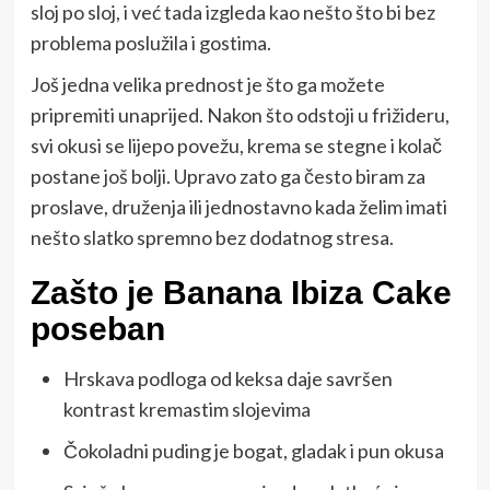
sloj po sloj, i već tada izgleda kao nešto što bi bez
problema poslužila i gostima.
Još jedna velika prednost je što ga možete
pripremiti unaprijed. Nakon što odstoji u frižideru,
svi okusi se lijepo povežu, krema se stegne i kolač
postane još bolji. Upravo zato ga često biram za
proslave, druženja ili jednostavno kada želim imati
nešto slatko spremno bez dodatnog stresa.
Zašto je Banana Ibiza Cake
poseban
Hrskava podloga od keksa daje savršen
kontrast kremastim slojevima
Čokoladni puding je bogat, gladak i pun okusa