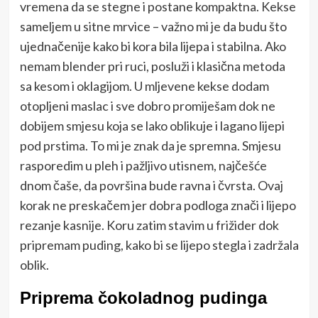
vremena da se stegne i postane kompaktna. Kekse
sameljem u sitne mrvice – važno mi je da budu što
ujednačenije kako bi kora bila lijepa i stabilna. Ako
nemam blender pri ruci, posluži i klasična metoda
sa kesom i oklagijom. U mljevene kekse dodam
otopljeni maslac i sve dobro promiješam dok ne
dobijem smjesu koja se lako oblikuje i lagano lijepi
pod prstima. To mi je znak da je spremna. Smjesu
rasporedim u pleh i pažljivo utisnem, najčešće
dnom čaše, da površina bude ravna i čvrsta. Ovaj
korak ne preskačem jer dobra podloga znači i lijepo
rezanje kasnije. Koru zatim stavim u frižider dok
pripremam puding, kako bi se lijepo stegla i zadržala
oblik.
Priprema čokoladnog pudinga