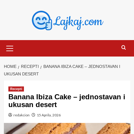
Skip
to
content
Primary
Menu
HOME
RECEPTI
BANANA IBIZA CAKE – JEDNOSTAVAN I
UKUSAN DESERT
Recepti
Banana Ibiza Cake – jednostavan i
ukusan desert
redakcion
15 Aprila, 2026