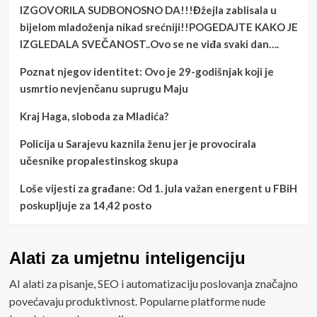
IZGOVORILA SUDBONOSNO DA!!!Đžejla zablisala u
bijelom mladoženja nikad srećniji!!POGEDAJTE KAKO JE
IZGLEDALA SVEČANOST..Ovo se ne viđa svaki dan….
Poznat njegov identitet: Ovo je 29-godišnjak koji je
usmrtio nevjenčanu suprugu Maju
Kraj Haga, sloboda za Mladića?
Policija u Sarajevu kaznila ženu jer je provocirala
učesnike propalestinskog skupa
Loše vijesti za građane: Od 1. jula važan energent u FBiH
poskupljuje za 14,42 posto
Alati za umjetnu inteligenciju
AI alati za pisanje, SEO i automatizaciju poslovanja značajno
povećavaju produktivnost. Popularne platforme nude