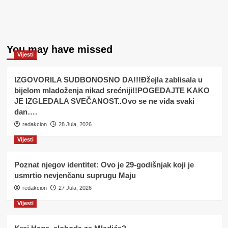
You may have missed
Vijesti
IZGOVORILA SUDBONOSNO DA!!!Đžejla zablisala u
bijelom mladoženja nikad srećniji!!POGEDAJTE KAKO
JE IZGLEDALA SVEČANOST..Ovo se ne viđa svaki
dan….
redakcion
28 Jula, 2026
Vijesti
Poznat njegov identitet: Ovo je 29-godišnjak koji je
usmrtio nevjenčanu suprugu Maju
redakcion
27 Jula, 2026
Vijesti