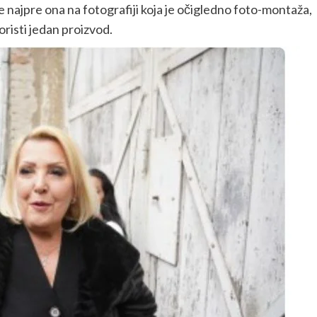
je najpre ona na fotografiji koja je očigledno foto-montaža,
oristi jedan proizvod.