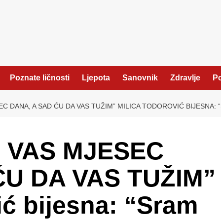
Poznate ličnosti
Ljepota
Sanovnik
Zdravlje
Po
EC DANA, A SAD ĆU DA VAS TUŽIM” MILICA TODOROVIĆ BIJESNA: 
M VAS MJESEC
ĆU DA VAS TUŽIM”
ić bijesna: “Sram