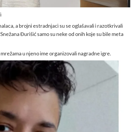
i
laca, a brojni estradnjaci su se oglašavali i razotkrivali
i Snežana Đurišić samo su neke od onih koje su bile meta
 na mrežama u njeno ime organizovali nagradne igre.