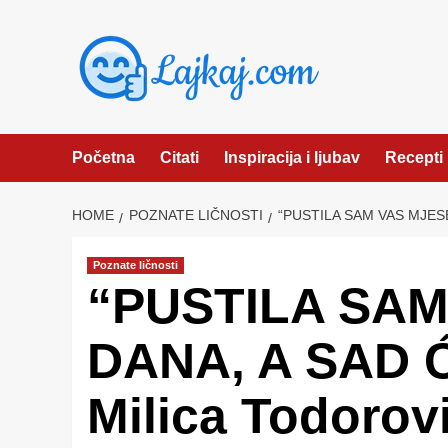
Skip
to
content
Početna
Citati
Inspiracija i ljubav
Recepti
HOME
POZNATE LIČNOSTI
“PUSTILA SAM VAS MJES
Poznate ličnosti
“PUSTILA SA
DANA, A SAD 
Milica Todorov