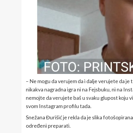
– Ne mogu da verujem da i dalje verujete da je t
nikakva nagradna igra ni na Fejsbuku, ni na Inst
nemojte da verujete baš u svaku glupost koju vi
svom Instagram profilu tada.
Snežana Đurišić je rekla da je slika fotošopirana i
određeni preparati.