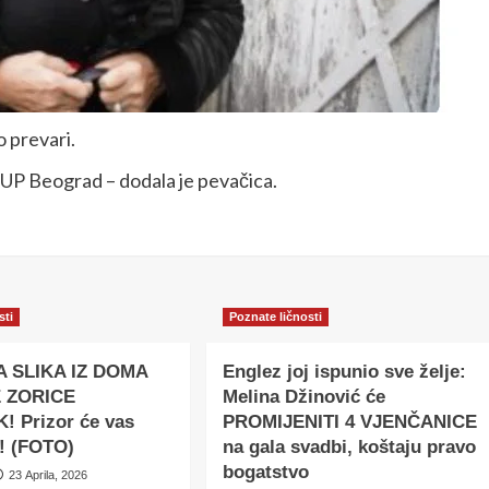
o prevari.
SUP Beograd – dodala je pevačica.
sti
Poznate ličnosti
A SLIKA IZ DOMA
Englez joj ispunio sve želje:
 ZORICE
Melina Džinović će
! Prizor će vas
PROMIJENITI 4 VJENČANICE
i! (FOTO)
na gala svadbi, koštaju pravo
bogatstvo
23 Aprila, 2026