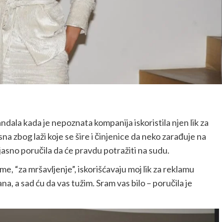
dala kada je nepoznata kompanija iskoristila njen lik za
a zbog laži koje se šire i činjenice da neko zarađuje na
jasno poručila da će pravdu potražiti na sudu.
, “za mršavljenje”, iskorišćavaju moj lik za reklamu
, a sad ću da vas tužim. Sram vas bilo – poručila je