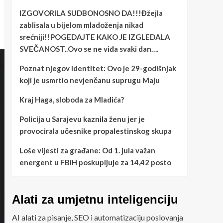
IZGOVORILA SUDBONOSNO DA!!!Đžejla
zablisala u bijelom mladoženja nikad
srećniji!!POGEDAJTE KAKO JE IZGLEDALA
SVEČANOST..Ovo se ne viđa svaki dan….
Poznat njegov identitet: Ovo je 29-godišnjak
koji je usmrtio nevjenčanu suprugu Maju
Kraj Haga, sloboda za Mladića?
Policija u Sarajevu kaznila ženu jer je
provocirala učesnike propalestinskog skupa
Loše vijesti za građane: Od 1. jula važan
energent u FBiH poskupljuje za 14,42 posto
Alati za umjetnu inteligenciju
AI alati za pisanje, SEO i automatizaciju poslovanja