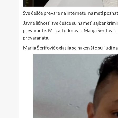
Sve češće prevare na internetu, na meti poznat
Javne ličnosti sve češće su na meti sajber krimina
prevarante. Milica Todorović, Marija Šerifović 
prevaranata.
Marija Šerifović oglasila se nakon što su ljudi