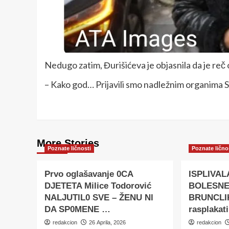
Nedugo zatim, Đurišićeva je objasnila da je reč 
– Kako god… Prijavili smo nadležnim organima 
More Stories
Poznate ličnosti
Poznate lično
Prvo oglašavanje 0CA
ISPLIVAL
DJETETA Milice Todorović
BOLESNE
NALJUTlL0 SVE – ŽENU Nl
BRUNCLIK
DA SP0MENE …
rasplakat
redakcion
26 Aprila, 2026
redakcion