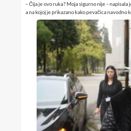
– Čija je ovo ruka? Moja sigurno nije – napisala 
a na kojoj je prikazano kako pevačica navodno k