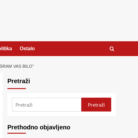
litika
Ostalo
“SRAM VAS BILO”
Pretraži
Pretraži
Prethodno objavljeno