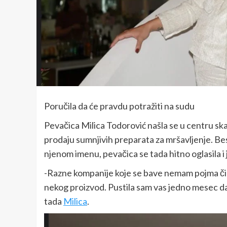
Poručila da će pravdu potražiti na sudu
Pevačica Milica Todorović našla se u centru skan
prodaju sumnjivih preparata za mršavljenje. Besn
njenom imenu, pevačica se tada hitno oglasila i 
-Razne kompanije koje se bave nemam pojma čime
nekog proizvod. Pustila sam vas jedno mesec dana
tada
Milica
.