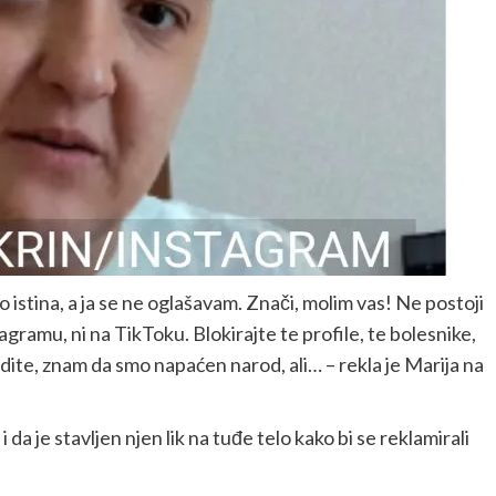
o istina, a ja se ne oglašavam. Znači, molim vas! Ne postoji
agramu, ni na TikToku. Blokirajte te profile, te bolesnike,
dite, znam da smo napaćen narod, ali… – rekla je Marija na
 da je stavljen njen lik na tuđe telo kako bi se reklamirali