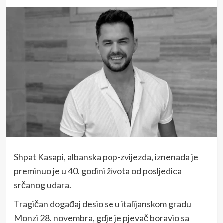
Shpat Kasapi, albanska pop-zvijezda, iznenada je
preminuo je u 40. godini života od posljedica
srčanog udara.
Tragičan događaj desio se u italijanskom gradu
Monzi 28. novembra, gdje je pjevač boravio sa