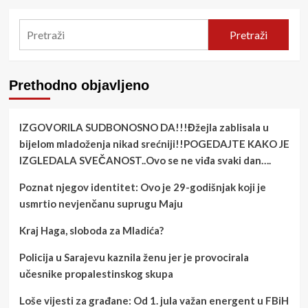
Pretraži
Prethodno objavljeno
IZGOVORILA SUDBONOSNO DA!!!Đžejla zablisala u
bijelom mladoženja nikad srećniji!!POGEDAJTE KAKO JE
IZGLEDALA SVEČANOST..Ovo se ne viđa svaki dan….
Poznat njegov identitet: Ovo je 29-godišnjak koji je
usmrtio nevjenčanu suprugu Maju
Kraj Haga, sloboda za Mladića?
Policija u Sarajevu kaznila ženu jer je provocirala
učesnike propalestinskog skupa
Loše vijesti za građane: Od 1. jula važan energent u FBiH