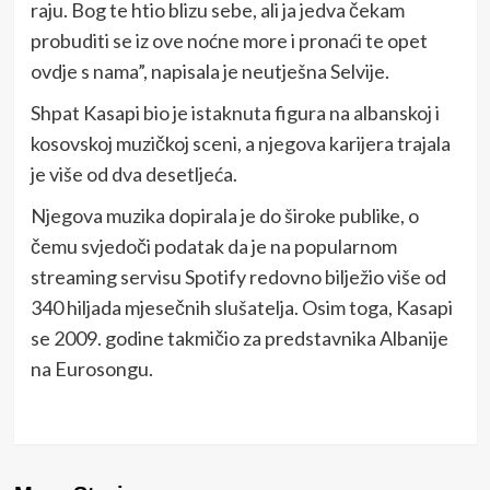
raju. Bog te htio blizu sebe, ali ja jedva čekam
probuditi se iz ove noćne more i pronaći te opet
ovdje s nama”, napisala je neutješna Selvije.
Shpat Kasapi bio je istaknuta figura na albanskoj i
kosovskoj muzičkoj sceni, a njegova karijera trajala
je više od dva desetljeća.
Njegova muzika dopirala je do široke publike, o
čemu svjedoči podatak da je na popularnom
streaming servisu Spotify redovno bilježio više od
340 hiljada mjesečnih slušatelja. Osim toga, Kasapi
se 2009. godine takmičio za predstavnika Albanije
na Eurosongu.