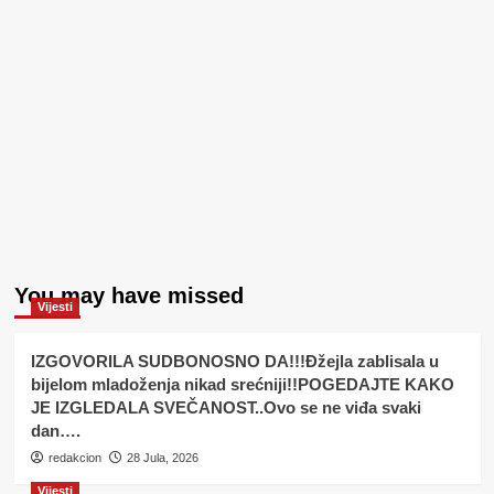
You may have missed
Vijesti
IZGOVORILA SUDBONOSNO DA!!!Đžejla zablisala u
bijelom mladoženja nikad srećniji!!POGEDAJTE KAKO
JE IZGLEDALA SVEČANOST..Ovo se ne viđa svaki
dan….
redakcion
28 Jula, 2026
Vijesti