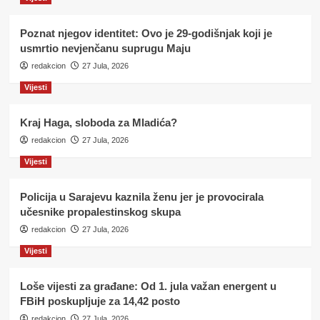
Poznat njegov identitet: Ovo je 29-godišnjak koji je
usmrtio nevjenčanu suprugu Maju
redakcion
27 Jula, 2026
Vijesti
Kraj Haga, sloboda za Mladića?
redakcion
27 Jula, 2026
Vijesti
Policija u Sarajevu kaznila ženu jer je provocirala
učesnike propalestinskog skupa
redakcion
27 Jula, 2026
Vijesti
Loše vijesti za građane: Od 1. jula važan energent u
FBiH poskupljuje za 14,42 posto
redakcion
27 Jula, 2026