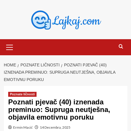
Skip
to
content
Primary
Menu
HOME
POZNATE LIČNOSTI
POZNATI PJEVAČ (40)
IZNENADA PREMINUO: SUPRUGA NEUTJEŠNA, OBJAVILA
EMOTIVNU PORUKU
Poznate ličnosti
Poznati pjevač (40) iznenada
preminuo: Supruga neutješna,
objavila emotivnu poruku
Ermin Macić
14 Decembra, 2025