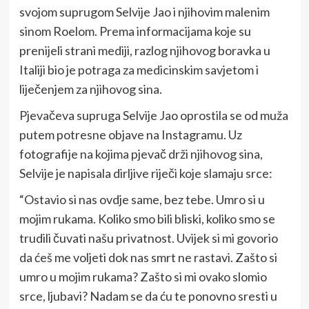
svojom suprugom Selvije Jao i njihovim malenim
sinom Roelom. Prema informacijama koje su
prenijeli strani mediji, razlog njihovog boravka u
Italiji bio je potraga za medicinskim savjetom i
liječenjem za njihovog sina.
Pjevačeva supruga Selvije Jao oprostila se od muža
putem potresne objave na Instagramu. Uz
fotografije na kojima pjevač drži njihovog sina,
Selvije je napisala dirljive riječi koje slamaju srce:
“Ostavio si nas ovdje same, bez tebe. Umro si u
mojim rukama. Koliko smo bili bliski, koliko smo se
trudili čuvati našu privatnost. Uvijek si mi govorio
da ćeš me voljeti dok nas smrt ne rastavi. Zašto si
umro u mojim rukama? Zašto si mi ovako slomio
srce, ljubavi? Nadam se da ću te ponovno sresti u