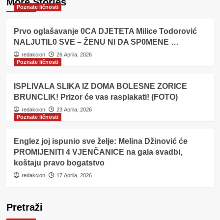
More Stories
Poznate ličnosti
Prvo oglašavanje 0CA DJETETA Milice Todorović
NALJUTlL0 SVE – ŽENU Nl DA SP0MENE …
redakcion
26 Aprila, 2026
Poznate ličnosti
ISPLIVALA SLIKA IZ DOMA BOLESNE ZORICE
BRUNCLIK! Prizor će vas rasplakati! (FOTO)
redakcion
23 Aprila, 2026
Poznate ličnosti
Englez joj ispunio sve želje: Melina Džinović će
PROMIJENITI 4 VJENČANICE na gala svadbi,
koštaju pravo bogatstvo
redakcion
17 Aprila, 2026
Pretraži