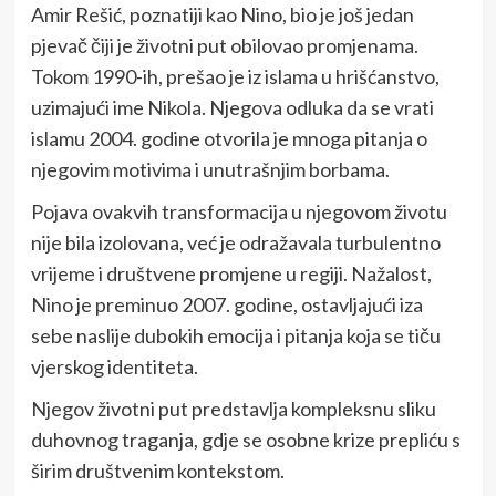
Amir Rešić, poznatiji kao Nino, bio je još jedan
pjevač čiji je životni put obilovao promjenama.
Tokom 1990-ih, prešao je iz islama u hrišćanstvo,
uzimajući ime Nikola. Njegova odluka da se vrati
islamu 2004. godine otvorila je mnoga pitanja o
njegovim motivima i unutrašnjim borbama.
Pojava ovakvih transformacija u njegovom životu
nije bila izolovana, već je odražavala turbulentno
vrijeme i društvene promjene u regiji. Nažalost,
Nino je preminuo 2007. godine, ostavljajući iza
sebe naslije dubokih emocija i pitanja koja se tiču
vjerskog identiteta.
Njegov životni put predstavlja kompleksnu sliku
duhovnog traganja, gdje se osobne krize prepliću s
širim društvenim kontekstom.