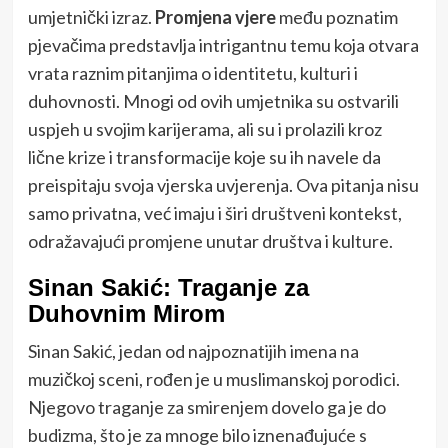
umjetnički izraz.
Promjena vjere
među poznatim
pjevačima predstavlja intrigantnu temu koja otvara
vrata raznim pitanjima o identitetu, kulturi i
duhovnosti. Mnogi od ovih umjetnika su ostvarili
uspjeh u svojim karijerama, ali su i prolazili kroz
lične krize i transformacije koje su ih navele da
preispitaju svoja vjerska uvjerenja. Ova pitanja nisu
samo privatna, već imaju i širi društveni kontekst,
odražavajući promjene unutar društva i kulture.
Sinan Sakić: Traganje za
Duhovnim Mirom
Sinan Sakić, jedan od najpoznatijih imena na
muzičkoj sceni, rođen je u muslimanskoj porodici.
Njegovo traganje za smirenjem dovelo ga je do
budizma, što je za mnoge bilo iznenađujuće s