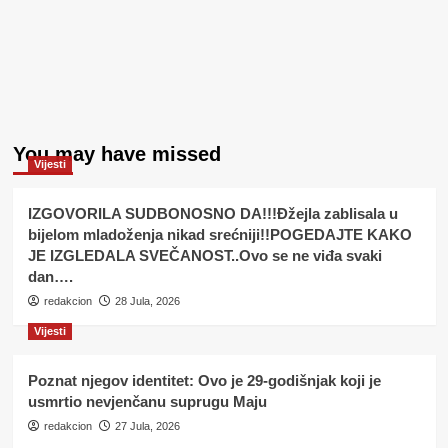
You may have missed
Vijesti
IZGOVORILA SUDBONOSNO DA!!!Đžejla zablisala u
bijelom mladoženja nikad srećniji!!POGEDAJTE KAKO
JE IZGLEDALA SVEČANOST..Ovo se ne viđa svaki
dan….
redakcion
28 Jula, 2026
Vijesti
Poznat njegov identitet: Ovo je 29-godišnjak koji je
usmrtio nevjenčanu suprugu Maju
redakcion
27 Jula, 2026