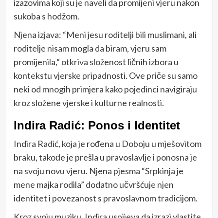
izazovima koji su je naveli da promijeni vjeru nakon
sukoba s hodžom.
Njena izjava: “Meni jesu roditelji bili muslimani, ali
roditelje nisam mogla da biram, vjeru sam
promijenila,” otkriva složenost ličnih izbora u
kontekstu vjerske pripadnosti. Ove priče su samo
neki od mnogih primjera kako pojedinci navigiraju
kroz složene vjerske i kulturne realnosti.
Indira Radić: Ponos i Identitet
Indira Radić, koja je rođena u Doboju u mješovitom
braku, takođe je prešla u pravoslavlje i ponosna je
na svoju novu vjeru. Njena pjesma “Srpkinja je
mene majka rodila” dodatno učvršćuje njen
identitet i povezanost s pravoslavnom tradicijom.
Kroz svoju muziku, Indira uspijeva da izrazi vlastite