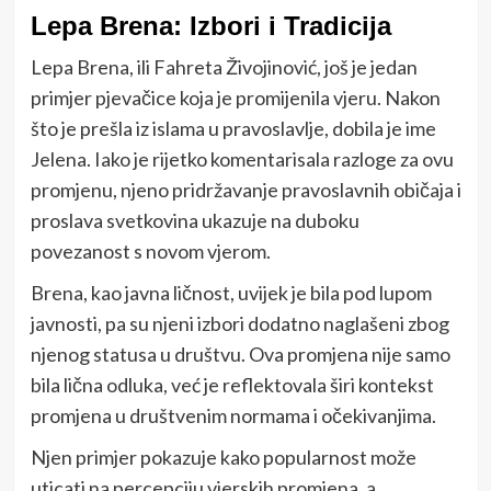
Lepa Brena: Izbori i Tradicija
Lepa Brena, ili Fahreta Živojinović, još je jedan
primjer pjevačice koja je promijenila vjeru. Nakon
što je prešla iz islama u pravoslavlje, dobila je ime
Jelena. Iako je rijetko komentarisala razloge za ovu
promjenu, njeno pridržavanje pravoslavnih običaja i
proslava svetkovina ukazuje na duboku
povezanost s novom vjerom.
Brena, kao javna ličnost, uvijek je bila pod lupom
javnosti, pa su njeni izbori dodatno naglašeni zbog
njenog statusa u društvu. Ova promjena nije samo
bila lična odluka, već je reflektovala širi kontekst
promjena u društvenim normama i očekivanjima.
Njen primjer pokazuje kako popularnost može
uticati na percepciju vjerskih promjena, a