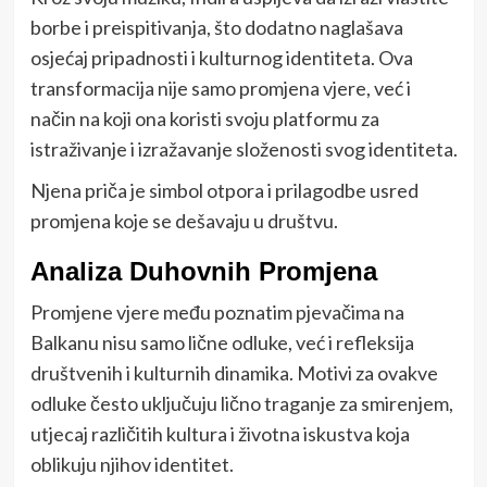
borbe i preispitivanja, što dodatno naglašava
osjećaj pripadnosti i kulturnog identiteta. Ova
transformacija nije samo promjena vjere, već i
način na koji ona koristi svoju platformu za
istraživanje i izražavanje složenosti svog identiteta.
Njena priča je simbol otpora i prilagodbe usred
promjena koje se dešavaju u društvu.
Analiza Duhovnih Promjena
Promjene vjere među poznatim pjevačima na
Balkanu nisu samo lične odluke, već i refleksija
društvenih i kulturnih dinamika. Motivi za ovakve
odluke često uključuju lično traganje za smirenjem,
utjecaj različitih kultura i životna iskustva koja
oblikuju njihov identitet.