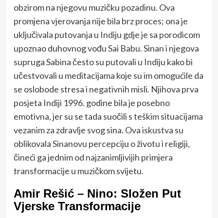
obzirom na njegovu muzičku pozadinu. Ova
promjena vjerovanja nije bila brz proces; ona je
uključivala putovanja u Indiju gdje je sa porodicom
upoznao duhovnog vođu Sai Babu. Sinan i njegova
supruga Sabina često su putovali u Indiju kako bi
učestvovali u meditacijama koje su im omogućile da
se oslobode stresa i negativnih misli. Njihova prva
posjeta Indiji 1996. godine bila je posebno
emotivna, jer su se tada suočili s teškim situacijama
vezanim za zdravlje svog sina. Ova iskustva su
oblikovala Sinanovu percepciju o životu i religiji,
čineći ga jednim od najzanimljivijih primjera
transformacije u muzičkom svijetu.
Amir Rešić – Nino: Složen Put
Vjerske Transformacije