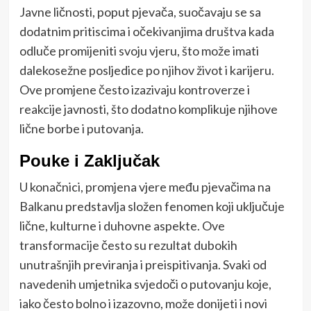
Javne ličnosti, poput pjevača, suočavaju se sa
dodatnim pritiscima i očekivanjima društva kada
odluče promijeniti svoju vjeru, što može imati
dalekosežne posljedice po njihov život i karijeru.
Ove promjene često izazivaju kontroverze i
reakcije javnosti, što dodatno komplikuje njihove
lične borbe i putovanja.
Pouke i Zaključak
U konačnici, promjena vjere među pjevačima na
Balkanu predstavlja složen fenomen koji uključuje
lične, kulturne i duhovne aspekte. Ove
transformacije često su rezultat dubokih
unutrašnjih previranja i preispitivanja. Svaki od
navedenih umjetnika svjedoči o putovanju koje,
iako često bolno i izazovno, može donijeti i novi