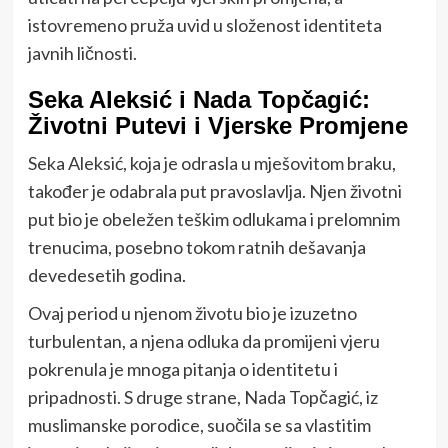
istovremeno pruža uvid u složenost identiteta
javnih ličnosti.
Seka Aleksić i Nada Topčagić:
Životni Putevi i Vjerske Promjene
Seka Aleksić, koja je odrasla u mješovitom braku,
također je odabrala put pravoslavlja. Njen životni
put bio je obeležen teškim odlukama i prelomnim
trenucima, posebno tokom ratnih dešavanja
devedesetih godina.
Ovaj period u njenom životu bio je izuzetno
turbulentan, a njena odluka da promijeni vjeru
pokrenula je mnoga pitanja o identitetu i
pripadnosti. S druge strane, Nada Topčagić, iz
muslimanske porodice, suočila se sa vlastitim