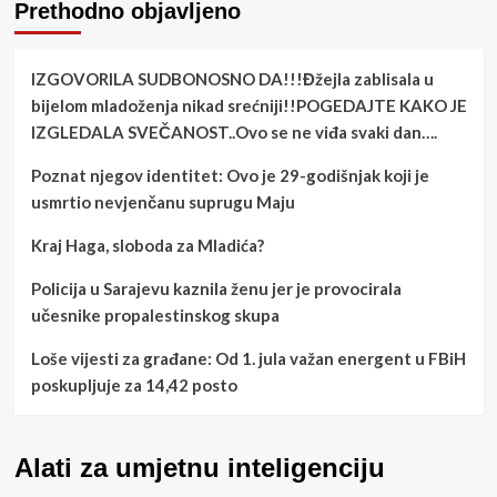
Prethodno objavljeno
IZGOVORILA SUDBONOSNO DA!!!Đžejla zablisala u
bijelom mladoženja nikad srećniji!!POGEDAJTE KAKO JE
IZGLEDALA SVEČANOST..Ovo se ne viđa svaki dan….
Poznat njegov identitet: Ovo je 29-godišnjak koji je
usmrtio nevjenčanu suprugu Maju
Kraj Haga, sloboda za Mladića?
Policija u Sarajevu kaznila ženu jer je provocirala
učesnike propalestinskog skupa
Loše vijesti za građane: Od 1. jula važan energent u FBiH
poskupljuje za 14,42 posto
Alati za umjetnu inteligenciju