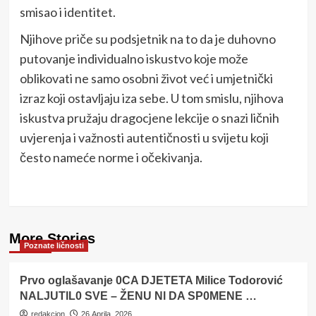
smisao i identitet.
Njihove priče su podsjetnik na to da je duhovno
putovanje individualno iskustvo koje može
oblikovati ne samo osobni život već i umjetnički
izraz koji ostavljaju iza sebe. U tom smislu, njihova
iskustva pružaju dragocjene lekcije o snazi ličnih
uvjerenja i važnosti autentičnosti u svijetu koji
često nameće norme i očekivanja.
More Stories
Poznate ličnosti
Prvo oglašavanje 0CA DJETETA Milice Todorović
NALJUTlL0 SVE – ŽENU Nl DA SP0MENE …
redakcion
26 Aprila, 2026