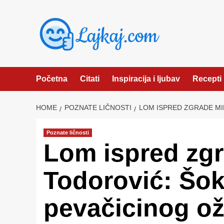
Skip
to
content
Početna
Citati
Inspiracija i ljubav
Recepti
HOME
POZNATE LIČNOSTI
LOM ISPRED ZGRADE MI
Poznate ličnosti
Lom ispred zgr
Todorović: Šok
pevačicinog o