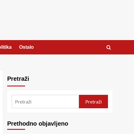
litika
Ostalo
Pretraži
Pretraži
Prethodno objavljeno