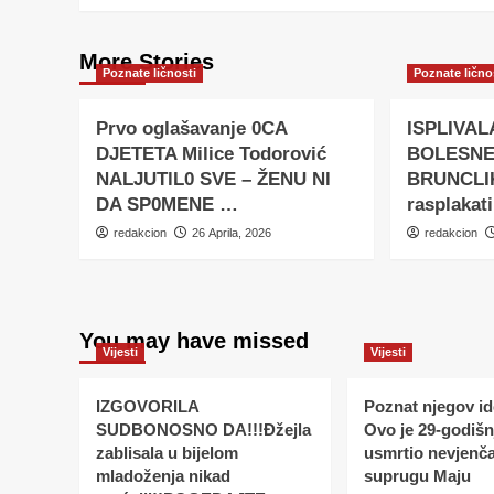
More Stories
Poznate ličnosti
Poznate lično
Prvo oglašavanje 0CA
ISPLIVAL
DJETETA Milice Todorović
BOLESNE
NALJUTlL0 SVE – ŽENU Nl
BRUNCLIK
DA SP0MENE …
rasplakat
redakcion
26 Aprila, 2026
redakcion
You may have missed
Vijesti
Vijesti
IZGOVORILA
Poznat njegov ide
SUDBONOSNO DA!!!Đžejla
Ovo je 29-godišnj
zablisala u bijelom
usmrtio nevjenč
mladoženja nikad
suprugu Maju