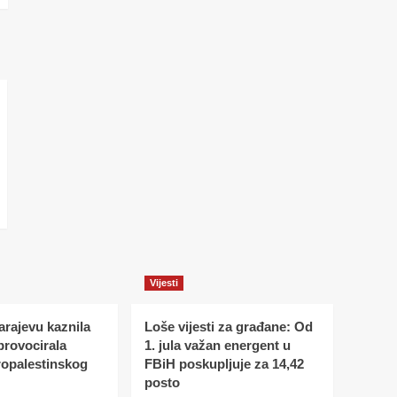
Vijesti
Sarajevu kaznila
Loše vijesti za građane: Od
 provocirala
1. jula važan energent u
ropalestinskog
FBiH poskupljuje za 14,42
posto