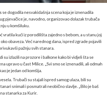
s se dogodila nesvakidašnja scena koja je iznenadila
rug pjevačice je, navodno, organizovao dolazak trubača
tnju u komšiluku.
vratila kući iz porodilišta zajedno s bebom, a u stanu joj
la oko obaveza. Već narednog dana, ispred zgrade pojavili
privukavši pažnju svih stanara.
 su izlazili na prozore i balkone kako bi vidjeli šta se
ena upravo u čast Milice. „Svi smo se iznenadili, ali odmah
ekao je jedan od komšija.
esela. Trubači su stajali ispred samog ulaza, bili su
tanari snimali i posmatrali neobično slavlje. „Bilo je baš
dna stanarka za Kurir.