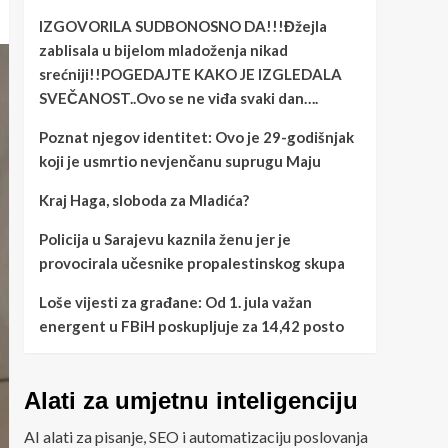
IZGOVORILA SUDBONOSNO DA!!!Đžejla
zablisala u bijelom mladoženja nikad
srećniji!!POGEDAJTE KAKO JE IZGLEDALA
SVEČANOST..Ovo se ne viđa svaki dan….
Poznat njegov identitet: Ovo je 29-godišnjak
koji je usmrtio nevjenčanu suprugu Maju
Kraj Haga, sloboda za Mladića?
Policija u Sarajevu kaznila ženu jer je
provocirala učesnike propalestinskog skupa
Loše vijesti za građane: Od 1. jula važan
energent u FBiH poskupljuje za 14,42 posto
Alati za umjetnu inteligenciju
AI alati za pisanje, SEO i automatizaciju poslovanja