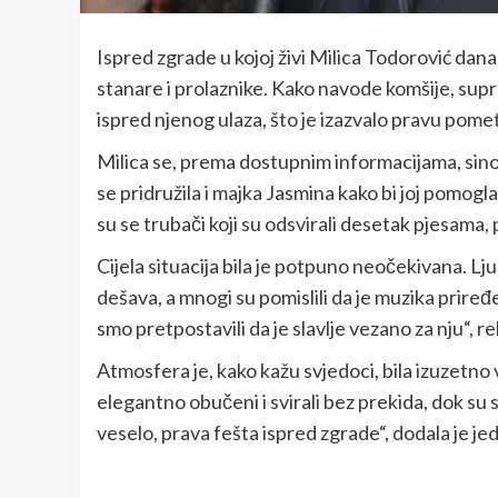
Ispred zgrade u kojoj živi Milica Todorović dana
stanare i prolaznike. Kako navode komšije, sup
ispred njenog ulaza, što je izazvalo pravu pome
Milica se, prema dostupnim informacijama, sinoć 
se pridružila i majka Jasmina kako bi joj pomog
su se trubači koji su odsvirali desetak pjesama, 
Cijela situacija bila je potpuno neočekivana. Ljudi
dešava, a mnogi su pomislili da je muzika priređ
smo pretpostavili da je slavlje vezano za nju“, r
Atmosfera je, kako kažu svjedoci, bila izuzetno v
elegantno obučeni i svirali bez prekida, dok su s
veselo, prava fešta ispred zgrade“, dodala je je