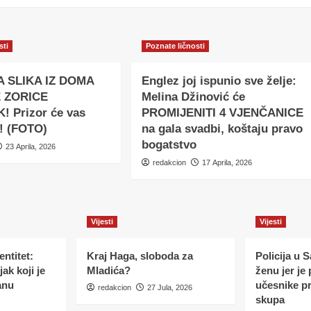
sti
Poznate ličnosti
A SLIKA IZ DOMA
Englez joj ispunio sve želje:
 ZORICE
Melina Džinović će
! Prizor će vas
PROMIJENITI 4 VJENČANICE
i! (FOTO)
na gala svadbi, koštaju pravo
bogatstvo
23 Aprila, 2026
redakcion
17 Aprila, 2026
Vijesti
Vijesti
ntitet:
Kraj Haga, sloboda za
Policija u 
ak koji je
Mladića?
ženu jer je
anu
učesnike p
redakcion
27 Jula, 2026
skupa