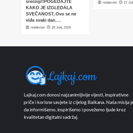
srećniji!!POGEDAJTE
redakcion
27 Jul
KAKO JE IZGLEDALA
SVEČANOST..Ovo se ne
viđa svaki dan….
redakcion
28 Jula, 2026
Lajkaj.com donosi najzanimljivije vijesti, inspirativne
priče i korisne savjete iz cijelog Balkana. Naša misija j
da informišemo, inspirišemo i povežemo ljude kroz
kvalitetan digitalni sadržaj.