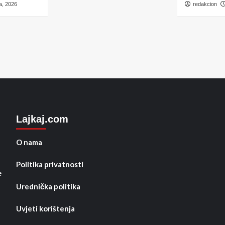
a, 2026
redakcion
Lajkaj.com
O nama
Politika privatnosti
e
Urednička politika
Uvjeti korištenja