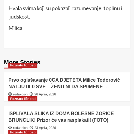
Hvala svima koji su pokazali razumevanje, toplinu i
ljudskost.
Milica
More Stories
Poznate ličnosti
Prvo oglašavanje 0CA DJETETA Milice Todorović
NALJUTlL0 SVE – ŽENU Nl DA SP0MENE …
redakcion
26 Aprila, 2026
Poznate ličnosti
ISPLIVALA SLIKA IZ DOMA BOLESNE ZORICE
BRUNCLIK! Prizor će vas rasplakati! (FOTO)
redakcion
23 Aprila, 2026
Poznate ličnosti