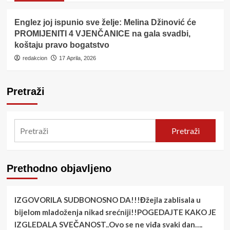
Englez joj ispunio sve želje: Melina Džinović će
PROMIJENITI 4 VJENČANICE na gala svadbi,
koštaju pravo bogatstvo
redakcion
17 Aprila, 2026
Pretraži
Pretraži
Prethodno objavljeno
IZGOVORILA SUDBONOSNO DA!!!Đžejla zablisala u
bijelom mladoženja nikad srećniji!!POGEDAJTE KAKO JE
IZGLEDALA SVEČANOST..Ovo se ne viđa svaki dan….