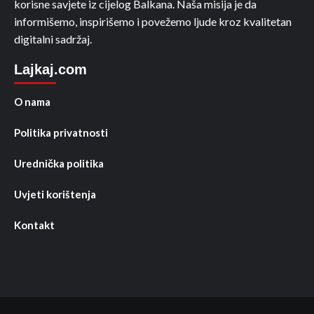
korisne savjete iz cijelog Balkana. Naša misija je da
informišemo, inspirišemo i povežemo ljude kroz kvalitetan
digitalni sadržaj.
Lajkaj.com
O nama
Politika privatnosti
Urednička politika
Uvjeti korištenja
Kontakt