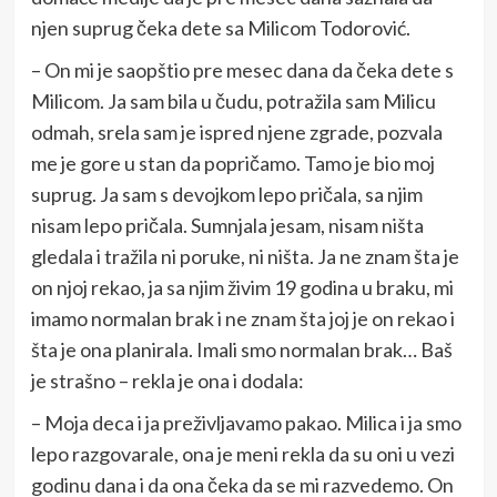
njen suprug čeka dete sa Milicom Todorović.
– On mi je saopštio pre mesec dana da čeka dete s
Milicom. Ja sam bila u čudu, potražila sam Milicu
odmah, srela sam je ispred njene zgrade, pozvala
me je gore u stan da popričamo. Tamo je bio moj
suprug. Ja sam s devojkom lepo pričala, sa njim
nisam lepo pričala. Sumnjala jesam, nisam ništa
gledala i tražila ni poruke, ni ništa. Ja ne znam šta je
on njoj rekao, ja sa njim živim 19 godina u braku, mi
imamo normalan brak i ne znam šta joj je on rekao i
šta je ona planirala. Imali smo normalan brak… Baš
je strašno – rekla je ona i dodala:
– Moja deca i ja preživljavamo pakao. Milica i ja smo
lepo razgovarale, ona je meni rekla da su oni u vezi
godinu dana i da ona čeka da se mi razvedemo. On