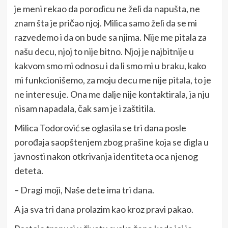
je meni rekao da porodicu ne želi da napušta, ne
znam šta je pričao njoj. Milica samo želi da se mi
razvedemo i da on bude sa njima. Nije me pitala za
našu decu, njoj to nije bitno. Njoj je najbitnije u
kakvom smo mi odnosu i da li smo mi u braku, kako
mi funkcionišemo, za moju decu me nije pitala, to je
ne interesuje. Ona me dalje nije kontaktirala, ja nju
nisam napadala, čak sam je i zaštitila.
Milica Todorović se oglasila se tri dana posle
porođaja saopštenjem zbog prašine koja se digla u
javnosti nakon otkrivanja identiteta oca njenog
deteta.
– Dragi moji, Naše dete ima tri dana.
A ja sva tri dana prolazim kao kroz pravi pakao.