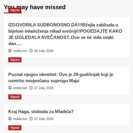
You may have missed
Vijesti
IZGOVORILA SUDBONOSNO DA!!!Đžejla zablisala u
bijelom mladoženja nikad srećniji!!POGEDAJTE KAKO
JE IZGLEDALA SVEČANOST..Ovo se ne viđa svaki
dan….
redakcion
28 Jula, 2026
Vijesti
Poznat njegov identitet: Ovo je 29-godišnjak koji je
usmrtio nevjenčanu suprugu Maju
redakcion
27 Jula, 2026
Vijesti
Kraj Haga, sloboda za Mladića?
redakcion
27 Jula, 2026
Vijesti