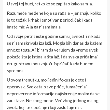
U svoj toj buci, retko ko se zapitao kako sam ja.
Razumeće me žene koje su rađale – jer znaju koliko
je to težak, krhak i emotivan period, čak i kada
imate mir. A ja ga nisam imala.
Od svoje petnaeste godine sam u javnosti i nikada
se nisam skrivala iza laži. Mogla bih danas da kažem
mnogo toga. Ali biram da verujem da vreme uvek
pokaže šta je istina, a šta laž. I da svaka priča ima i
drugu stranu onu koju ću ispričati kada budem
spremna.
U ovom trenutku, moj jedini fokus je dete i
oporavak. Sve ostalo sve priče, tumačenja i
neproverene informacije najiskrenije molim da se
zaustave. Ne zbog mene. Već zbog jednog malog
života koji tek počinje i koji zaslužuje mir.