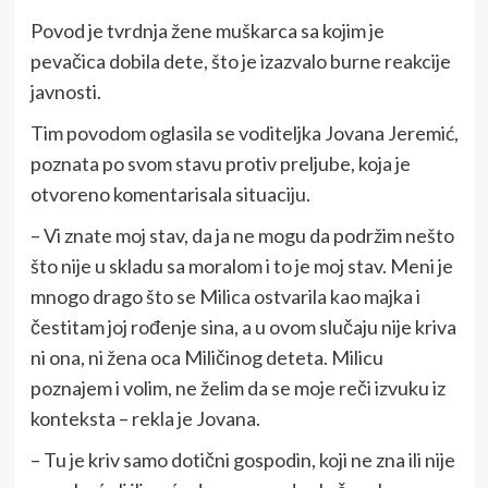
Povod je tvrdnja žene muškarca sa kojim je
pevačica dobila dete, što je izazvalo burne reakcije
javnosti.
Tim povodom oglasila se voditeljka Jovana Jeremić,
poznata po svom stavu protiv preljube, koja je
otvoreno komentarisala situaciju.
– Vi znate moj stav, da ja ne mogu da podržim nešto
što nije u skladu sa moralom i to je moj stav. Meni je
mnogo drago što se Milica ostvarila kao majka i
čestitam joj rođenje sina, a u ovom slučaju nije kriva
ni ona, ni žena oca Miličinog deteta. Milicu
poznajem i volim, ne želim da se moje reči izvuku iz
konteksta – rekla je Jovana.
– Tu je kriv samo dotični gospodin, koji ne zna ili nije