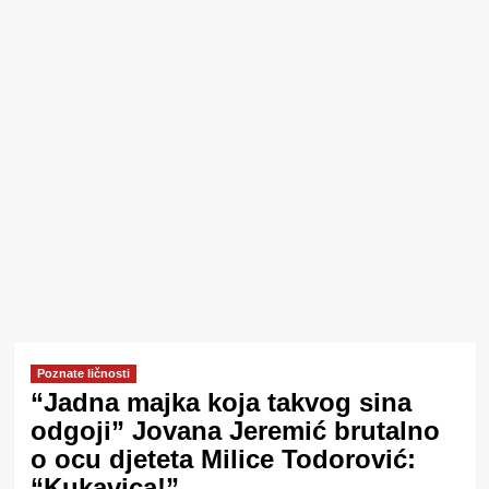
Poznate ličnosti
“Jadna majka koja takvog sina
odgoji” Jovana Jeremić brutalno
o ocu djeteta Milice Todorović:
“Kukavica!”