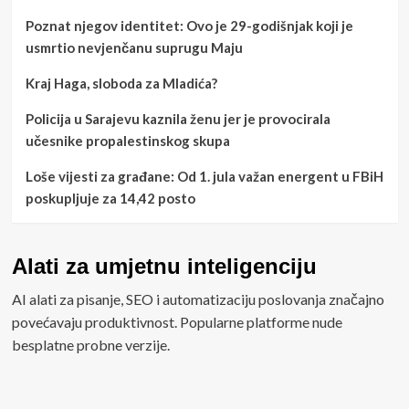
Poznat njegov identitet: Ovo je 29-godišnjak koji je
usmrtio nevjenčanu suprugu Maju
Kraj Haga, sloboda za Mladića?
Policija u Sarajevu kaznila ženu jer je provocirala
učesnike propalestinskog skupa
Loše vijesti za građane: Od 1. jula važan energent u FBiH
poskupljuje za 14,42 posto
Alati za umjetnu inteligenciju
AI alati za pisanje, SEO i automatizaciju poslovanja značajno
povećavaju produktivnost. Popularne platforme nude
besplatne probne verzije.