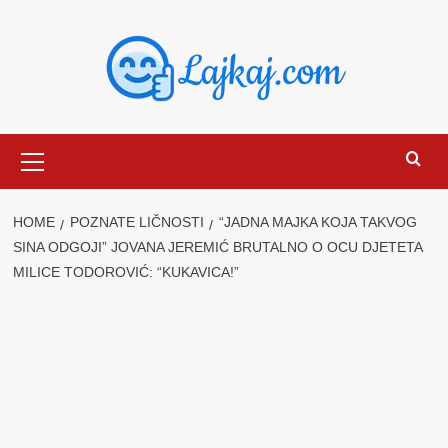
Skip
to
content
Primary
Menu
HOME
POZNATE LIČNOSTI
“JADNA MAJKA KOJA TAKVOG
SINA ODGOJI” JOVANA JEREMIĆ BRUTALNO O OCU DJETETA
MILICE TODOROVIĆ: “KUKAVICA!”