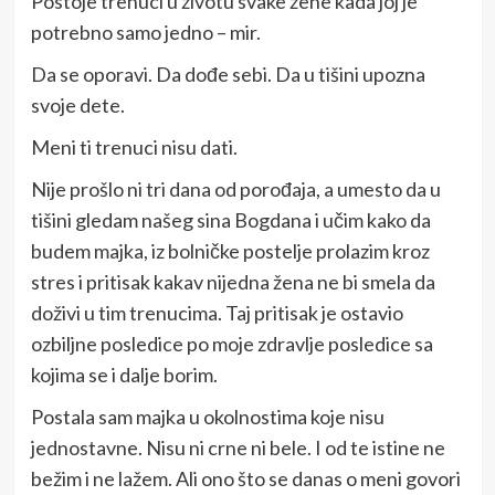
Postoje trenuci u životu svake žene kada joj je
potrebno samo jedno – mir.
Da se oporavi. Da dođe sebi. Da u tišini upozna
svoje dete.
Meni ti trenuci nisu dati.
Nije prošlo ni tri dana od porođaja, a umesto da u
tišini gledam našeg sina Bogdana i učim kako da
budem majka, iz bolničke postelje prolazim kroz
stres i pritisak kakav nijedna žena ne bi smela da
doživi u tim trenucima. Taj pritisak je ostavio
ozbiljne posledice po moje zdravlje posledice sa
kojima se i dalje borim.
Postala sam majka u okolnostima koje nisu
jednostavne. Nisu ni crne ni bele. I od te istine ne
bežim i ne lažem. Ali ono što se danas o meni govori