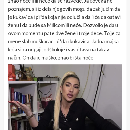
znao hoće li ili neće da se razvede. Ja čoveka ne
poznajem, ali iz dela njegovih mogu da zaključim da
je kukavica i pi*da koja nije odlučila da li će da ostavi
ženu i da bude sa Milicom ili neće. Dozvolio je da u
ovom momentu pate dve žene i troje dece. To je za
mene slab muškarac, pi*da i kukavica. Jadna majka
koja sina odgaji, odškoluje i vaspitava na takav
način. On da je muško, znao bi šta hoće.