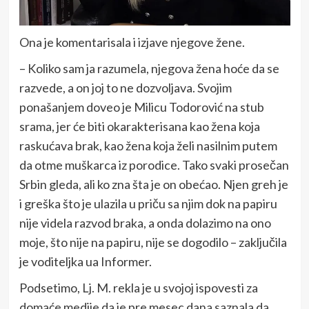
Ona je komentarisala i izjave njegove žene.
– Koliko sam ja razumela, njegova žena hoće da se
razvede, a on joj to ne dozvoljava. Svojim
ponašanjem doveo je Milicu Todorović na stub
srama, jer će biti okarakterisana kao žena koja
raskućava brak, kao žena koja želi nasilnim putem
da otme muškarca iz porodice. Tako svaki prosečan
Srbin gleda, ali ko zna šta je on obećao. Njen greh je
i greška što je ulazila u priču sa njim dok na papiru
nije videla razvod braka, a onda dolazimo na ono
moje, što nije na papiru, nije se dogodilo – zaključila
je voditeljka ua Informer.
Podsetimo, Lj. M. rekla je u svojoj ispovesti za
domaće medije da je pre mesec dana saznala da