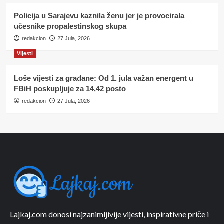
Policija u Sarajevu kaznila ženu jer je provocirala
učesnike propalestinskog skupa
redakcion
27 Jula, 2026
Vijesti
Loše vijesti za građane: Od 1. jula važan energent u
FBiH poskupljuje za 14,42 posto
redakcion
27 Jula, 2026
Lajkaj.com donosi najzanimljivije vijesti, inspirativne priče i