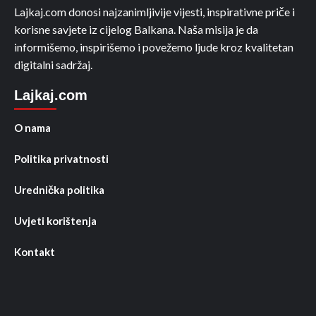
Lajkaj.com donosi najzanimljivije vijesti, inspirativne priče i
korisne savjete iz cijelog Balkana. Naša misija je da
informišemo, inspirišemo i povežemo ljude kroz kvalitetan
digitalni sadržaj.
Lajkaj.com
O nama
Politika privatnosti
Urednička politika
Uvjeti korištenja
Kontakt