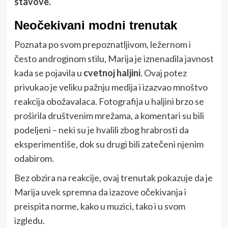
stavove.
Neočekivani modni trenutak
Poznata po svom prepoznatljivom, ležernom i
često androginom stilu, Marija je iznenadila javnost
kada se pojavila u
cvetnoj haljini
. Ovaj potez
privukao je veliku pažnju medija i izazvao mnoštvo
reakcija obožavalaca. Fotografija u haljini brzo se
proširila društvenim mrežama, a komentari su bili
podeljeni – neki su je hvalili zbog hrabrosti da
eksperimentiše, dok su drugi bili zatečeni njenim
odabirom.
Bez obzira na reakcije, ovaj trenutak pokazuje da je
Marija uvek spremna da izazove očekivanja i
preispita norme, kako u muzici, tako i u svom
izgledu.