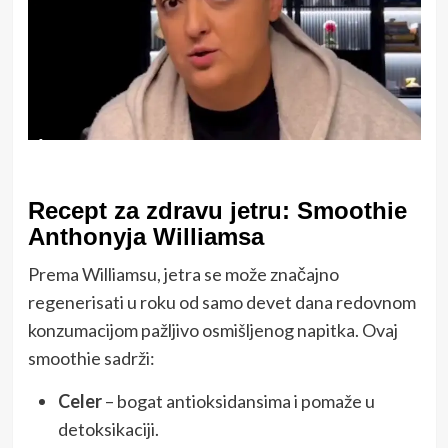
Recept za zdravu jetru: Smoothie
Anthonyja Williamsa
Prema Williamsu, jetra se može značajno
regenerisati u roku od samo devet dana redovnom
konzumacijom pažljivo osmišljenog napitka. Ovaj
smoothie sadrži:
Celer
– bogat antioksidansima i pomaže u
detoksikaciji.