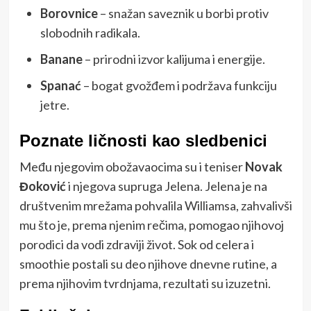
Borovnice
– snažan saveznik u borbi protiv
slobodnih radikala.
Banane
– prirodni izvor kalijuma i energije.
Spanać
– bogat gvožđem i podržava funkciju
jetre.
Poznate ličnosti kao sledbenici
Među njegovim obožavaocima su i teniser
Novak
Đoković
i njegova supruga Jelena. Jelena je na
društvenim mrežama pohvalila Williamsa, zahvalivši
mu što je, prema njenim rečima, pomogao njihovoj
porodici da vodi zdraviji život. Sok od celera i
smoothie postali su deo njihove dnevne rutine, a
prema njihovim tvrdnjama, rezultati su izuzetni.