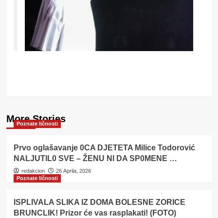
More Stories
Poznate ličnosti
Prvo oglašavanje 0CA DJETETA Milice Todorović
NALJUTlL0 SVE – ŽENU Nl DA SP0MENE …
redakcion
26 Aprila, 2026
Poznate ličnosti
ISPLIVALA SLIKA IZ DOMA BOLESNE ZORICE
BRUNCLIK! Prizor će vas rasplakati! (FOTO)