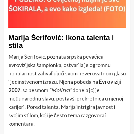
Marija Šerifović: Ikona talenta i
stila
Marija Šerifović, poznata srpska pevačica i
evrovizijska šampionka, ostvarila je ogromnu
popularnost zahvaljujući svom neverovatnom glasu
i jedinstvenom izrazu. Njena pobeda na
Evroviziji
2007.
sa pesmom
“Molitva”
donela joj je
međunarodnu slavu, postavši prekretnica u njenoj
karijeri. Pored talenta, Marija intrigira javnost i
svojim stilom, koji je često tema razgovora i
komentara.