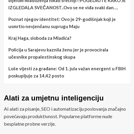
bijelom mladoženja nikad srećniji!!POGEDAJTE KAKO JE
IZGLEDALA SVEČANOST..Ovo se ne viđa svaki dan….
Poznat njegov identitet: Ovo je 29-godišnjak koji je
usmrtio nevjenčanu suprugu Maju
Kraj Haga, sloboda za Mladića?
Policija u Sarajevu kaznila ženu jer je provocirala
učesnike propalestinskog skupa
Loše vijesti za građane: Od 1. jula važan energent u FBiH
poskupljuje za 14,42 posto
Alati za umjetnu inteligenciju
AI alati za pisanje, SEO i automatizaciju poslovanja značajno
povećavaju produktivnost. Popularne platforme nude
besplatne probne verzije.