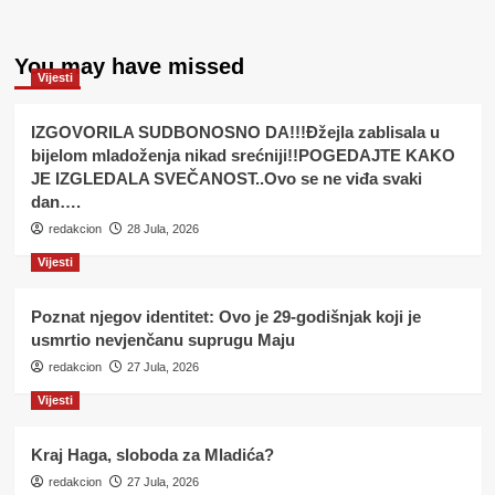
You may have missed
Vijesti
IZGOVORILA SUDBONOSNO DA!!!Đžejla zablisala u
bijelom mladoženja nikad srećniji!!POGEDAJTE KAKO
JE IZGLEDALA SVEČANOST..Ovo se ne viđa svaki
dan….
redakcion
28 Jula, 2026
Vijesti
Poznat njegov identitet: Ovo je 29-godišnjak koji je
usmrtio nevjenčanu suprugu Maju
redakcion
27 Jula, 2026
Vijesti
Kraj Haga, sloboda za Mladića?
redakcion
27 Jula, 2026