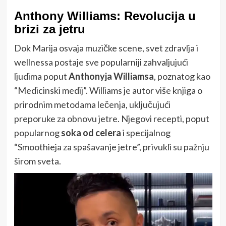
Anthony Williams: Revolucija u
brizi za jetru
Dok Marija osvaja muzičke scene, svet zdravlja i
wellnessa postaje sve popularniji zahvaljujući
ljudima poput
Anthonyja Williamsa
, poznatog kao
“Medicinski medij”. Williams je autor više knjiga o
prirodnim metodama lečenja, uključujući
preporuke za obnovu jetre. Njegovi recepti, poput
popularnog
soka od celera
i specijalnog
“Smoothieja za spašavanje jetre”, privukli su pažnju
širom sveta.