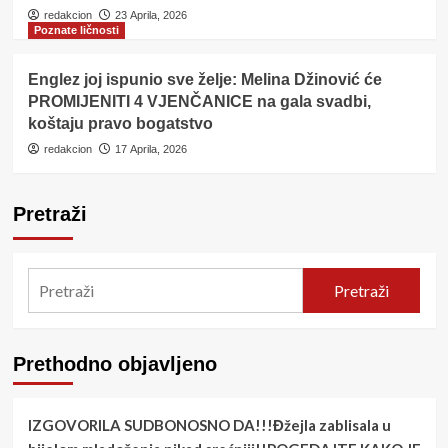
redakcion
23 Aprila, 2026
Poznate ličnosti
Englez joj ispunio sve želje: Melina Džinović će
PROMIJENITI 4 VJENČANICE na gala svadbi,
koštaju pravo bogatstvo
redakcion
17 Aprila, 2026
Pretraži
Pretraži
Prethodno objavljeno
IZGOVORILA SUDBONOSNO DA!!!Đžejla zablisala u