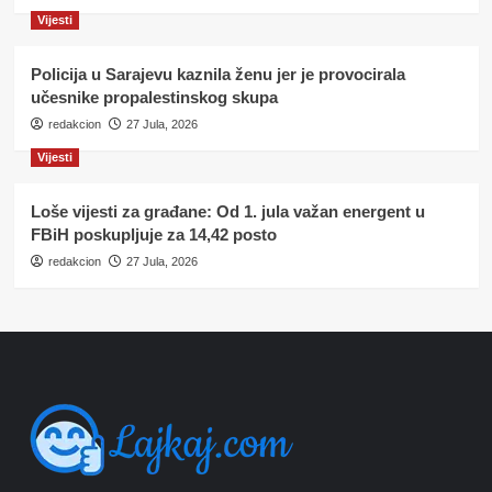
Vijesti
Policija u Sarajevu kaznila ženu jer je provocirala
učesnike propalestinskog skupa
redakcion
27 Jula, 2026
Vijesti
Loše vijesti za građane: Od 1. jula važan energent u
FBiH poskupljuje za 14,42 posto
redakcion
27 Jula, 2026