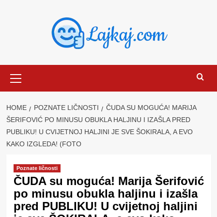
Skip
to
content
Primary
Menu
HOME
POZNATE LIČNOSTI
ČUDA SU MOGUĆA! MARIJA
ŠERIFOVIĆ PO MINUSU OBUKLA HALJINU I IZAŠLA PRED
PUBLIKU! U CVIJETNOJ HALJINI JE SVE ŠOKIRALA, A EVO
KAKO IZGLEDA! (FOTO
Poznate ličnosti
ČUDA su moguća! Marija Šerifović
po minusu obukla haljinu i izašla
pred PUBLIKU! U cvijetnoj haljini