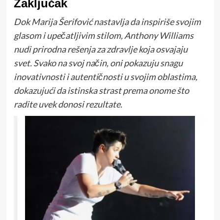
Zaključak
Dok Marija Šerifović nastavlja da inspiriše svojim
glasom i upečatljivim stilom, Anthony Williams
nudi prirodna rešenja za zdravlje koja osvajaju
svet. Svako na svoj način, oni pokazuju snagu
inovativnosti i autentičnosti u svojim oblastima,
dokazujući da istinska strast prema onome što
radite uvek donosi rezultate.