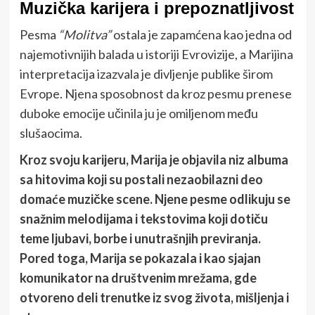
Muzička karijera i prepoznatljivost
Pesma
“Molitva”
ostala je zapamćena kao jedna od
najemotivnijih balada u istoriji Evrovizije, a Marijina
interpretacija izazvala je divljenje publike širom
Evrope. Njena sposobnost da kroz pesmu prenese
duboke emocije učinila ju je omiljenom među
slušaocima.
Kroz svoju karijeru, Marija je objavila niz albuma
sa hitovima koji su postali nezaobilazni deo
domaće muzičke scene. Njene pesme odlikuju se
snažnim melodijama i tekstovima koji dotiču
teme ljubavi, borbe i unutrašnjih previranja.
Pored toga, Marija se pokazala i kao sjajan
komunikator na društvenim mrežama, gde
otvoreno deli trenutke iz svog života, mišljenja i