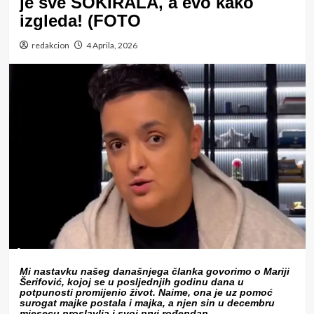
je sve ŠOKIRALA, a evo kako
izgleda! (FOTO
redakcion
4 Aprila, 2026
Mi nastavku našeg današnjega članka govorimo o Mariji
Šerifović, kojoj se u posljednjih godinu dana u
potpunosti promijenio život. Naime, ona je uz pomoć
surogat majke postala i majka, a njen sin u decembru
mjesecu proslavlja i svoj prvi rođendan.