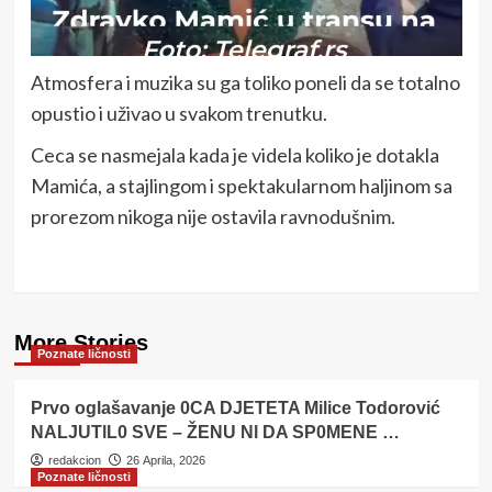
Atmosfera i muzika su ga toliko poneli da se totalno
opustio i uživao u svakom trenutku.
Ceca se nasmejala kada je videla koliko je dotakla
Mamića, a stajlingom i spektakularnom haljinom sa
prorezom nikoga nije ostavila ravnodušnim.
More Stories
Poznate ličnosti
Prvo oglašavanje 0CA DJETETA Milice Todorović
NALJUTlL0 SVE – ŽENU Nl DA SP0MENE …
redakcion
26 Aprila, 2026
Poznate ličnosti