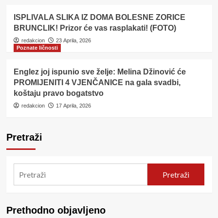
ISPLIVALA SLIKA IZ DOMA BOLESNE ZORICE
BRUNCLIK! Prizor će vas rasplakati! (FOTO)
redakcion
23 Aprila, 2026
Poznate ličnosti
Englez joj ispunio sve želje: Melina Džinović će
PROMIJENITI 4 VJENČANICE na gala svadbi,
koštaju pravo bogatstvo
redakcion
17 Aprila, 2026
Pretraži
Pretraži
Prethodno objavljeno