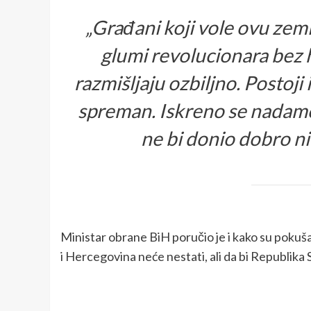
„Građani koji vole ovu zemlj
glumi revolucionara bez 
razmišljaju ozbiljno. Postoji
spreman. Iskreno se nadamo
ne bi donio dobro n
Ministar obrane BiH poručio je i kako su pokuša
i Hercegovina neće nestati, ali da bi Republika 