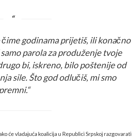
o čime godinama prijetiš, ili konačno
e’ samo parola za produženje tvoje
 drugo bi, iskreno, bilo poštenije od
ja sile. Što god odlučiš, mi smo
premni.“
ako će vladajuća koalicija u Republici Srpskoj razgovarati