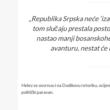
„Republika Srpska neće ‘izać
tom slučaju prestala posto
nastao manji bosanskohe
avanturu, nestat će i
Helez se osvrnuo i na Dodikovu retoriku, ocijeni
politički paravan.