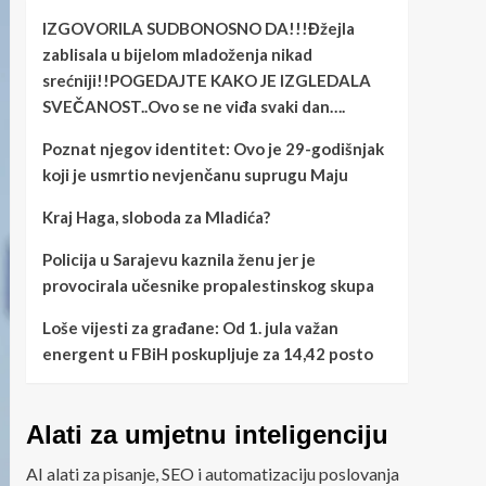
IZGOVORILA SUDBONOSNO DA!!!Đžejla
zablisala u bijelom mladoženja nikad
srećniji!!POGEDAJTE KAKO JE IZGLEDALA
SVEČANOST..Ovo se ne viđa svaki dan….
Poznat njegov identitet: Ovo je 29-godišnjak
koji je usmrtio nevjenčanu suprugu Maju
Kraj Haga, sloboda za Mladića?
Policija u Sarajevu kaznila ženu jer je
provocirala učesnike propalestinskog skupa
Loše vijesti za građane: Od 1. jula važan
energent u FBiH poskupljuje za 14,42 posto
Alati za umjetnu inteligenciju
AI alati za pisanje, SEO i automatizaciju poslovanja