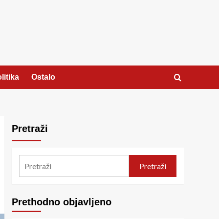
litika
Ostalo
Pretraži
Pretraži
Prethodno objavljeno