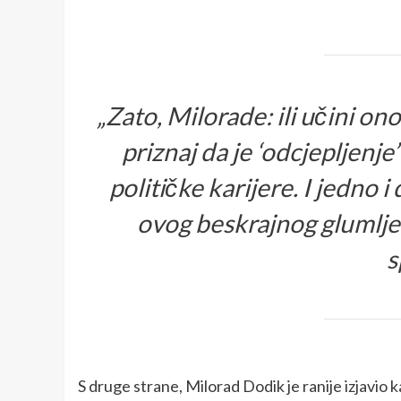
„Zato, Milorade: ili učini on
priznaj da je ‘odcjepljenj
političke karijere. I jedno i
ovog beskrajnog glumljen
s
S druge strane, Milorad Dodik je ranije izjavio k