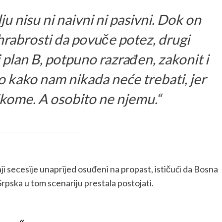
u nisu ni naivni ni pasivni. Dok on
hrabrosti da povuče potez, drugi
 i plan B, potpuno razrađen, zakonit i
 kako nam nikada neće trebati, jer
ikome. A osobito ne njemu.“
ji secesije unaprijed osuđeni na propast, ističući da Bosna
Srpska u tom scenariju prestala postojati.