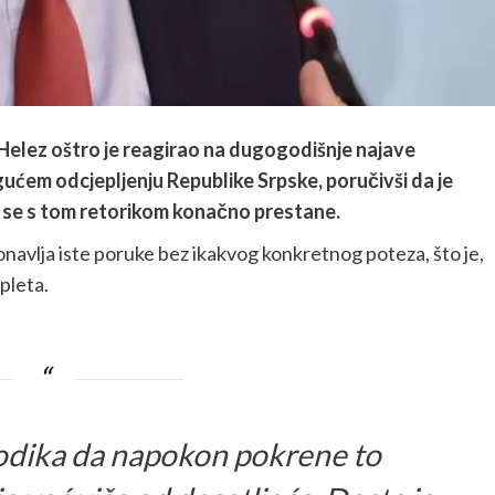
elez oštro je reagirao na dugogodišnje najave
em odcjepljenju Republike Srpske, poručivši da je
i da se s tom retorikom konačno prestane.
onavlja iste poruke bez ikakvog konkretnog poteza, što je,
pleta.
odika da napokon pokrene to