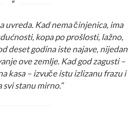
 uvreda. Kad nema činjenica, ima
ućnosti, kopa po prošlosti, lažno,
od deset godina iste najave, nijedan
anje ove zemlje. Kad god zagusti –
na kasa – izvuče istu izlizanu frazu i
 svi stanu mirno.“