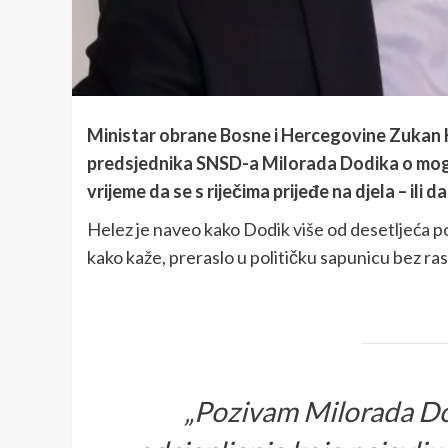
Ministar obrane Bosne i Hercegovine Zukan H
predsjednika SNSD-a Milorada Dodika o moguć
vrijeme da se s riječima prijeđe na djela – il
Helez je naveo kako Dodik više od desetljeća p
kako kaže, preraslo u političku sapunicu bez ras
„Pozivam Milorada D