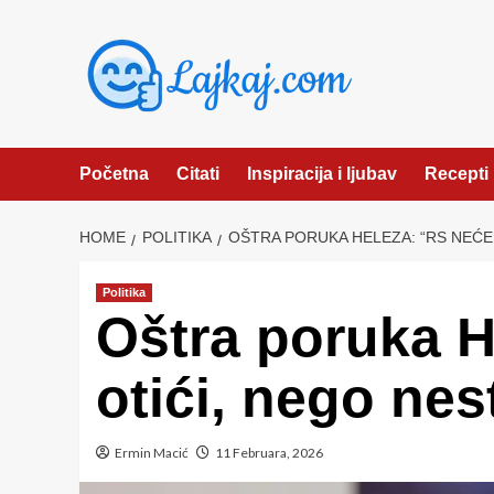
Skip
to
content
Početna
Citati
Inspiracija i ljubav
Recepti
HOME
POLITIKA
OŠTRA PORUKA HELEZA: “RS NEĆE 
Politika
Oštra poruka H
otići, nego nes
Ermin Macić
11 Februara, 2026