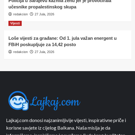
Policija u Sarajevu kaznila ženu jer je provocirala
učesnike propalestinskog skupa
redakcion
27 Jula, 2026
Vijesti
Loše vijesti za građane: Od 1. jula važan energent u
FBiH poskupljuje za 14,42 posto
redakcion
27 Jula, 2026
Lajkaj.com donosi najzanimljivije vijesti, inspirativne priče i
korisne savjete iz cijelog Balkana. Naša misija je da