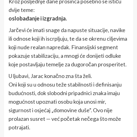
Kroz posljednje dane prosinca posebno se ističu
dvije teme:
oslobađanje i izgradnja.
Jarčevi će imati snage da napuste situacije, navike
ili odnose koji ih iscrpljuju, te da se okrenu ciljevima
koji nude realan napredak. Finansijski segment
pokazuje stabilizaciju, a mnogi će donijeti odluke
koje postavljaju temelje za dugoročan prosperitet.
U ljubavi, Jarac konačno zna šta želi.
Oni koji su u odnosu teže stabilnosti i definisanju
budućnosti, dok slobodni pripadnici znaka imaju
mogućnost upoznati osobu koja unosi mir,
sigurnost i osjećaj „domovine duše“. Ovo nije
prolazan susret — već početak nečega što može
potrajati.