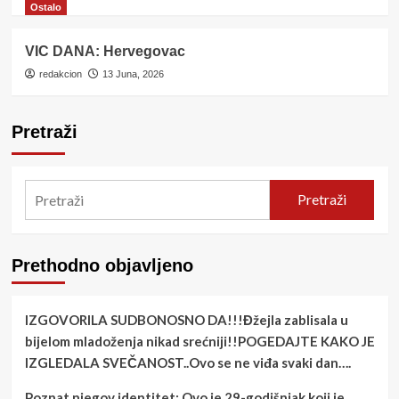
Ostalo
VIC DANA: Hervegovac
redakcion
13 Juna, 2026
Pretraži
Pretraži
Prethodno objavljeno
IZGOVORILA SUDBONOSNO DA!!!Đžejla zablisala u
bijelom mladoženja nikad srećniji!!POGEDAJTE KAKO JE
IZGLEDALA SVEČANOST..Ovo se ne viđa svaki dan….
Poznat njegov identitet: Ovo je 29-godišnjak koji je