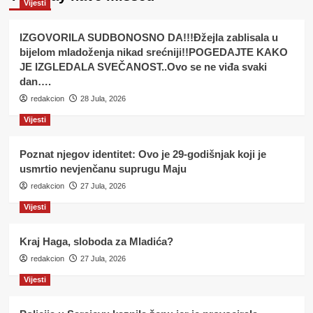
Vijesti
IZGOVORILA SUDBONOSNO DA!!!Đžejla zablisala u
bijelom mladoženja nikad srećniji!!POGEDAJTE KAKO
JE IZGLEDALA SVEČANOST..Ovo se ne viđa svaki
dan….
redakcion
28 Jula, 2026
Vijesti
Poznat njegov identitet: Ovo je 29-godišnjak koji je
usmrtio nevjenčanu suprugu Maju
redakcion
27 Jula, 2026
Vijesti
Kraj Haga, sloboda za Mladića?
redakcion
27 Jula, 2026
Vijesti