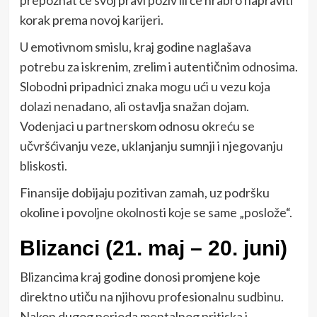
korak prema novoj karijeri.
U emotivnom smislu, kraj godine naglašava
potrebu za iskrenim, zrelim i autentičnim odnosima.
Slobodni pripadnici znaka mogu ući u vezu koja
dolazi nenadano, ali ostavlja snažan dojam.
Vodenjaci u partnerskom odnosu okreću se
učvršćivanju veze, uklanjanju sumnji i njegovanju
bliskosti.
Finansije dobijaju pozitivan zamah, uz podršku
okoline i povoljne okolnosti koje se same „poslože“.
Blizanci (21. maj – 20. juni)
Blizancima kraj godine donosi promjene koje
direktno utiču na njihovu profesionalnu sudbinu.
Nakon dugog perioda mentalnog pritiska i