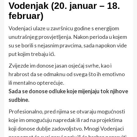
Vodenjak (20. januar – 18.
februar)
Vodenjaci ulaze u završnicu godine s energijom
unutrašnjeg prosvjetljenja. Nakon perioda u kojem
su se borili s nejasnim pravcima, sada napokon vide
put kojim trebaju ići.
Zvijezde im donose jasan osjećaj svrhe, kao i
hrabrost da se odmaknu od svega što ih emotivno
ili mentalno opterećuje.
Sada se donose odluke koje mijenjaju tok njihove
sudbine.
Profesionalno, pred njima se otvaraju mogućnosti
koje im omogućuju napredak ili rad na projektima
koji donose dublje zadovoljstvo. Mnogi Vodenjaci
prepoznat će svoj pravi poziv ili će hrabro napraviti