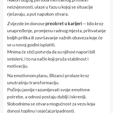
neizvjesnosti, ulaze u fazu u kojoj se situacije
rješavaju, a put napokon otvara.
Zvijezde im donose
preokret u karijeri
— bilo kroz
unapređenje, promjenu radnog mjesta, prihvatanje
boljih prilika ili završavanje važnih obaveza koje će
se u novoj godini isplatiti.
Mnima će stići potvrda da su njihovi napori bili
smisleni, i to na način koji pruža stabilnost i
motivaciju.
Na emotivnom planu, Blizanci prolaze kroz
unutrašnju transformaciju.
Počinju jasnije razumijevati svoje emotivne
potrebe, a odnosi postaju dublji i iskreniji.
Slobodnima se otvara mogućnost za vezu koja
donosi toplinu i osjećaj pripadnosti.