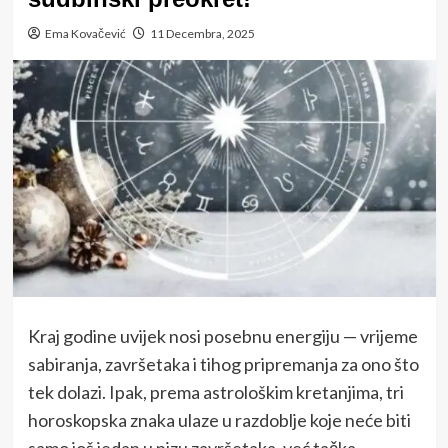
Ema Kovačević
11 Decembra, 2025
Kraj godine uvijek nosi posebnu energiju — vrijeme
sabiranja, završetaka i tihog pripremanja za ono što
tek dolazi. Ipak, prema astrološkim kretanjima, tri
horoskopska znaka ulaze u razdoblje koje neće biti
samo još jedan u nizu završetaka, već tačka