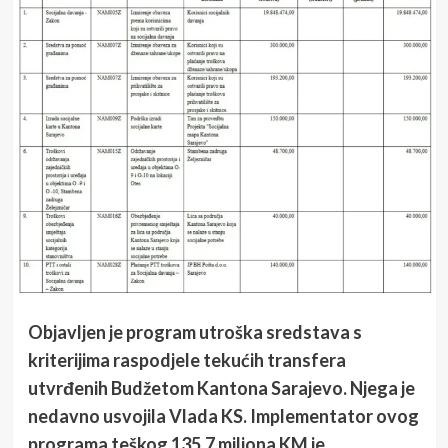
Objavljen je program utroška sredstava s
kriterijima raspodjele tekućih transfera
utvrđenih Budžetom Kantona Sarajevo. Njega je
nedavno usvojila Vlada KS. Implementator ovog
programa teškog 135,7 miliona KM je