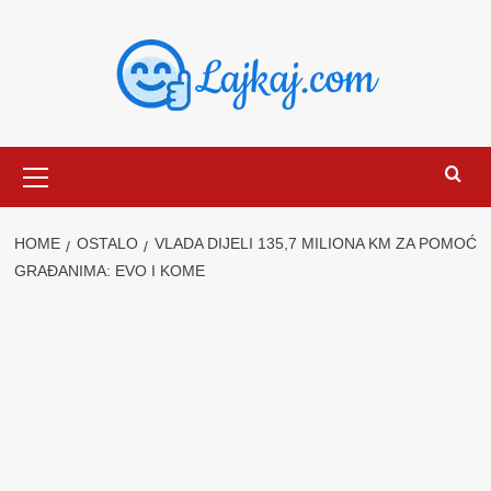
Skip
to
content
Primary
Menu
HOME
OSTALO
VLADA DIJELI 135,7 MILIONA KM ZA POMOĆ
GRAĐANIMA: EVO I KOME