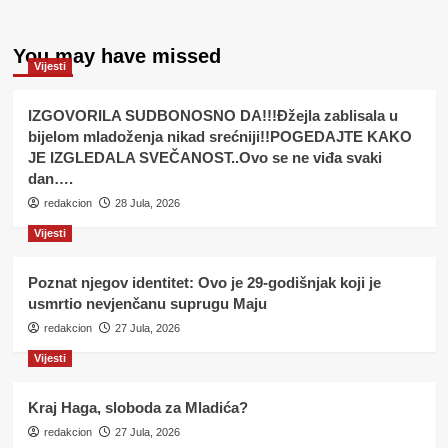
You may have missed
Vijesti
IZGOVORILA SUDBONOSNO DA!!!Đžejla zablisala u
bijelom mladoženja nikad srećniji!!POGEDAJTE KAKO
JE IZGLEDALA SVEČANOST..Ovo se ne viđa svaki
dan….
redakcion
28 Jula, 2026
Vijesti
Poznat njegov identitet: Ovo je 29-godišnjak koji je
usmrtio nevjenčanu suprugu Maju
redakcion
27 Jula, 2026
Vijesti
Kraj Haga, sloboda za Mladića?
redakcion
27 Jula, 2026