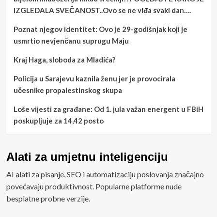
IZGLEDALA SVEČANOST..Ovo se ne viđa svaki dan….
Poznat njegov identitet: Ovo je 29-godišnjak koji je
usmrtio nevjenčanu suprugu Maju
Kraj Haga, sloboda za Mladića?
Policija u Sarajevu kaznila ženu jer je provocirala
učesnike propalestinskog skupa
Loše vijesti za građane: Od 1. jula važan energent u FBiH
poskupljuje za 14,42 posto
Alati za umjetnu inteligenciju
AI alati za pisanje, SEO i automatizaciju poslovanja značajno
povećavaju produktivnost. Popularne platforme nude
besplatne probne verzije.