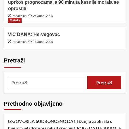
uprkos prognozama, a 90 minuta kasnije morala se
oprostiti
redakcion
24 Juna, 2026
Ostalo
VIC DANA: Hervegovac
redakcion
13 Juna, 2026
Pretraži
Pretraži
Prethodno objavljeno
IZGOVORILA SUDBONOSNO DA!!!Đžejla zablisala u
bijelom mladoženja nikad srećniji!!POGEDAJTE KAKO JE