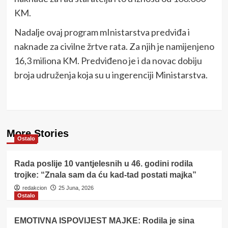
KM.
Nadalje ovaj program mInistarstva predviđa i
naknade za civilne žrtve rata. Za njih je namijenjeno
16,3 miliona KM. Predviđeno je i da novac dobiju
broja udruženja koja su u ingerenciji Ministarstva.
More Stories
Ostalo
Rada poslije 10 vantjelesnih u 46. godini rodila
trojke: “Znala sam da ću kad-tad postati majka”
redakcion
25 Juna, 2026
Ostalo
EMOTIVNA ISPOVIJEST MAJKE: Rodila je sina