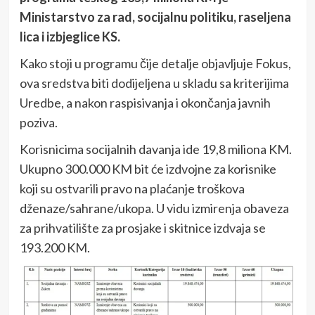
Ministarstvo za rad, socijalnu politiku, raseljena
lica i izbjeglice KS.
Kako stoji u programu čije detalje objavljuje Fokus,
ova sredstva biti dodijeljena u skladu sa kriterijima
Uredbe, a nakon raspisivanja i okončanja javnih
poziva.
Korisnicima socijalnih davanja ide 19,8 miliona KM.
Ukupno 300.000 KM bit će izdvojne za korisnike
koji su ostvarili pravo na plaćanje troškova
dženaze/sahrane/ukopa. U vidu izmirenja obaveza
za prihvatilište za prosjake i skitnice izdvaja se
193.200 KM.