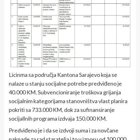
Licinma sa područja Kantona Sarajevo koja se
nalaze u stanju socijalne potrebe predviđeno je
40.000 KM. Subvencioniranje troškova grijanja
socijalnim kategorijama stanovništva vlast planira
pokriti sa 733.000 KM, dok za sufinansiranje
socijallnih programa izdvaja 150.000 KM.
Predviđeno je i da se izdvoji suma i za novčane
naknade za rad staratelja i to u iznosu od 100.000