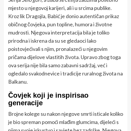
mjesto u njegovoj karijeri, ali i u srcima publike.
Kroz lik Dragojla, Babić je donio autentičan prikaz
običnog čovjeka, pun topline, humora i životne
mudrosti. Njegova interpretacija bila je toliko
prirodna i iskrena da su se gledaoci lako
poistovjećivali s njim, pronalazeći u njegovim
pričama dijelove vlastitih života. Upravo zbog toga
ova serija nije bila samo zabavni sadržaj, već i
ogledalo svakodnevice i tradicije ruralnog života na
Balkanu.
Čovjek koji je inspirisao
generacije
Brojne kolege su nakon njegove smrti isticale koliko
je bio spreman pomoći mlađim glumcima, dijeleći s
njima svoje iskustvo i savjete bez zadrške. Njegova