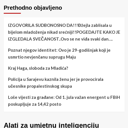
Prethodno objavljeno
IZGOVORILA SUDBONOSNO DA!!!Đžejla zablisala u
bijelom mladoženja nikad srećniji!!POGEDAJTE KAKO JE
IZGLEDALA SVEČANOST..Ovo se ne viđa svaki dan….
Poznat njegov identitet: Ovo je 29-godišnjak koji je
usmrtio nevjenčanu suprugu Maju
Kraj Haga, sloboda za Mladića?
Policija u Sarajevu kaznila ženu jer je provocirala
učesnike propalestinskog skupa
Loše vijesti za građane: Od 1. jula važan energent u FBiH
poskupljuje za 14,42 posto
Alati za umjetnu inteligenciju