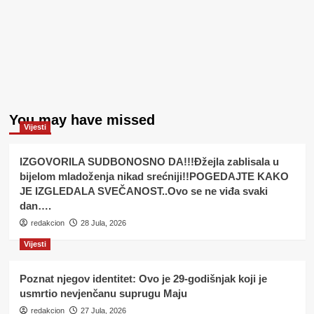
You may have missed
Vijesti
IZGOVORILA SUDBONOSNO DA!!!Đžejla zablisala u
bijelom mladoženja nikad srećniji!!POGEDAJTE KAKO
JE IZGLEDALA SVEČANOST..Ovo se ne viđa svaki
dan….
redakcion
28 Jula, 2026
Vijesti
Poznat njegov identitet: Ovo je 29-godišnjak koji je
usmrtio nevjenčanu suprugu Maju
redakcion
27 Jula, 2026