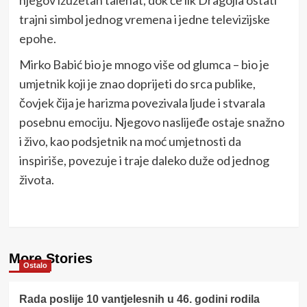
trajni simbol jednog vremena i jedne televizijske
epohe.
Mirko Babić bio je mnogo više od glumca – bio je
umjetnik koji je znao doprijeti do srca publike,
čovjek čija je harizma povezivala ljude i stvarala
posebnu emociju. Njegovo naslijeđe ostaje snažno
i živo, kao podsjetnik na moć umjetnosti da
inspiriše, povezuje i traje daleko duže od jednog
života.
More Stories
Ostalo
Rada poslije 10 vantjelesnih u 46. godini rodila