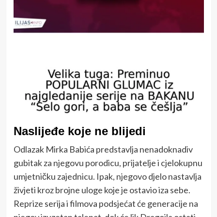
Naslijeđe koje ne blijedi
Odlazak Mirka Babića predstavlja nenadoknadiv
gubitak za njegovu porodicu, prijatelje i cjelokupnu
umjetničku zajednicu. Ipak, njegovo djelo nastavlja
živjeti kroz brojne uloge koje je ostavio iza sebe.
Reprize serija i filmova podsjećat će generacije na
njegov izuzetan talenat, dok će lik Dragojla ostati