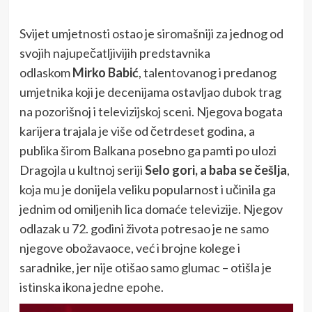
Svijet umjetnosti ostao je siromašniji za jednog od
svojih najupečatljivijih predstavnika
odlaskom
Mirko Babić
, talentovanog i predanog
umjetnika koji je decenijama ostavljao dubok trag
na pozorišnoj i televizijskoj sceni. Njegova bogata
karijera trajala je više od četrdeset godina, a
publika širom Balkana posebno ga pamti po ulozi
Dragojla u kultnoj seriji
Selo gori, a baba se češlja
,
koja mu je donijela veliku popularnost i učinila ga
jednim od omiljenih lica domaće televizije. Njegov
odlazak u 72. godini života potresao je ne samo
njegove obožavaoce, već i brojne kolege i
saradnike, jer nije otišao samo glumac – otišla je
istinska ikona jedne epohe.