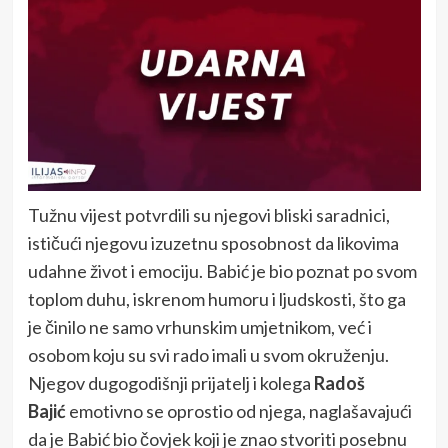
Tužnu vijest potvrdili su njegovi bliski saradnici,
ističući njegovu izuzetnu sposobnost da likovima
udahne život i emociju. Babić je bio poznat po svom
toplom duhu, iskrenom humoru i ljudskosti, što ga
je činilo ne samo vrhunskim umjetnikom, već i
osobom koju su svi rado imali u svom okruženju.
Njegov dugogodišnji prijatelj i kolega
Radoš
Bajić
emotivno se oprostio od njega, naglašavajući
da je Babić bio čovjek koji je znao stvoriti posebnu