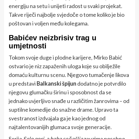
energiju na setu i unijeti radost u svaki projekat.
Takve riječi najbolje svjedoče o tome koliko je bio
poštovan i voljen među kolegama.
Babićev neizbrisiv trag u
umjetnosti
Tokom svoje duge i plodne karijere, Mirko Babić
ostvario je niz zapaženih uloga koje su obilježile
domaću kulturnu scenu. Njegovo tumačenje likova
u predstavi
Balkanski špijun
dodatno je potvrdilo
njegovu glumačku širinu i sposobnost da se
jednako uvjerljivo snađe u različitim žanrovima – od
suptilne komedije do snažne drame. Upravo ta
svestranost izdvajala ga je kao jednog od
najtalentovanijih glumaca svoje generacije.
Serija
Selo gori, a baba se češlja
zauzima posebno