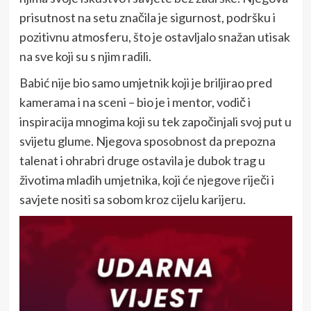
prisutnost na setu značila je sigurnost, podršku i
pozitivnu atmosferu, što je ostavljalo snažan utisak
na sve koji su s njim radili.
Babić nije bio samo umjetnik koji je briljirao pred
kamerama i na sceni – bio je i mentor, vodič i
inspiracija mnogima koji su tek započinjali svoj put u
svijetu glume. Njegova sposobnost da prepozna
talenat i ohrabri druge ostavila je dubok trag u
životima mladih umjetnika, koji će njegove riječi i
savjete nositi sa sobom kroz cijelu karijeru.