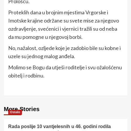
Prološcu.
Proteklih dana u brojnim mjestima Vrgorske i
Imotske krajine održane su svete mise za njegovo
ozdravljenje, svećenici i vjernici tražili su od neba
da mu pomogne u njegovoj borbi.
No, nažalost, ozljede koje je zadobio bile su kobne i
uzele su jednog malog anđela.
Molimo se Bogu da utješi roditelje i svu ožalošćenu
obitelj i rodbinu.
More Stories
Ostalo
Rada poslije 10 vantjelesnih u 46. godini rodila