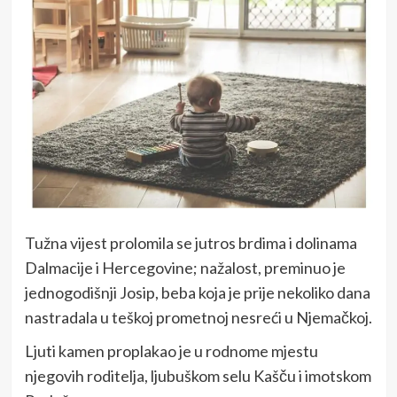
Tužna vijest prolomila se jutros brdima i dolinama
Dalmacije i Hercegovine; nažalost, preminuo je
jednogodišnji Josip, beba koja je prije nekoliko dana
nastradala u teškoj prometnoj nesreći u Njemačkoj.
Ljuti kamen proplakao je u rodnome mjestu
njegovih roditelja, ljubuškom selu Kašču i imotskom