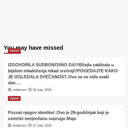
You may have missed
Vijesti
IZGOVORILA SUDBONOSNO DA!!!Đžejla zablisala u
bijelom mladoženja nikad srećniji!!POGEDAJTE KAKO
JE IZGLEDALA SVEČANOST..Ovo se ne viđa svaki
dan….
redakcion
28 Jula, 2026
Vijesti
Poznat njegov identitet: Ovo je 29-godišnjak koji je
usmrtio nevjenčanu suprugu Maju
redakcion
27 Jula, 2026