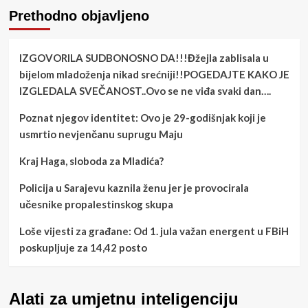
Prethodno objavljeno
IZGOVORILA SUDBONOSNO DA!!!Đžejla zablisala u
bijelom mladoženja nikad srećniji!!POGEDAJTE KAKO JE
IZGLEDALA SVEČANOST..Ovo se ne viđa svaki dan….
Poznat njegov identitet: Ovo je 29-godišnjak koji je
usmrtio nevjenčanu suprugu Maju
Kraj Haga, sloboda za Mladića?
Policija u Sarajevu kaznila ženu jer je provocirala
učesnike propalestinskog skupa
Loše vijesti za građane: Od 1. jula važan energent u FBiH
poskupljuje za 14,42 posto
Alati za umjetnu inteligenciju