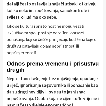
detalji često ostavljaju najjači utisak i otkrivaju
koliko neko ima poštovanja, samokontrole i
svijesti o ljudima oko sebe.
Iako se kultura i pristojnost ne mogu vezati
isključivo za spol, postoje određeni obrasci
ponašanja koji se češće primjećuju kod žena koje u
društvu ostavljaju dojam neprijatnosti ili
neprimjerenosti.
Odnos prema vremenu i prisustvu
drugih
Neprestano kašnjenje bez objašnjenja, upadanje
u riječ, ignorisanje sagovornika ili ponašanje kao
da su drugi nevidljivi – sve su to jasni znaci
nepoštovanja. Osoba koja ne cijeni tuđe vrijeme i
pažnju često djeluje egocentrično i