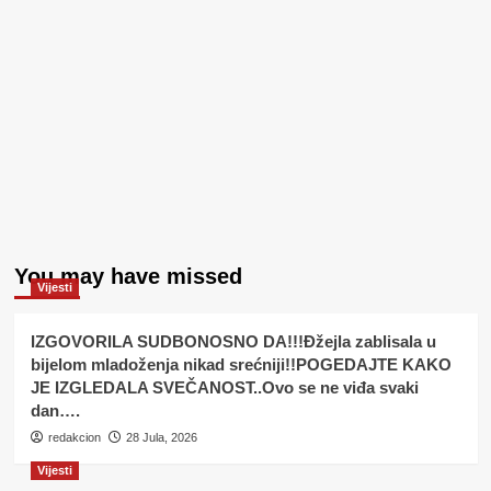
You may have missed
Vijesti
IZGOVORILA SUDBONOSNO DA!!!Đžejla zablisala u
bijelom mladoženja nikad srećniji!!POGEDAJTE KAKO
JE IZGLEDALA SVEČANOST..Ovo se ne viđa svaki
dan….
redakcion
28 Jula, 2026
Vijesti