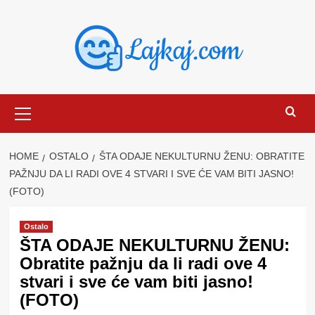
Skip
to
content
Primary
Menu
HOME
OSTALO
ŠTA ODAJE NEKULTURNU ŽENU: OBRATITE
PAŽNJU DA LI RADI OVE 4 STVARI I SVE ĆE VAM BITI JASNO!
(FOTO)
Ostalo
ŠTA ODAJE NEKULTURNU ŽENU:
Obratite pažnju da li radi ove 4
stvari i sve će vam biti jasno!
(FOTO)