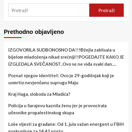
Pretraži
Prethodno objavljeno
IZGOVORILA SUDBONOSNO DA!!!Đžejla zablisala u
bijelom mladoženja nikad srećniji!!POGEDAJTE KAKO JE
IZGLEDALA SVEČANOST..Ovo se ne viđa svaki dan….
Poznat njegov identitet: Ovo je 29-godišnjak koji je
usmrtio nevjenčanu suprugu Maju
Kraj Haga, sloboda za Mladića?
Policija u Sarajevu kaznila ženu jer je provocirala
učesnike propalestinskog skupa
Loše vijesti za građane: Od 1. jula važan energent u FBiH
poskupljuje za 14,42 posto