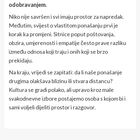
odobravanjem.
Niko nije savršen i svi imaju prostor za napredak.
Međutim, svijest o vlastitom ponašanju prvi je
korak ka promjeni. Sitnice poput poštovanja,
obzira, umjerenosti i empatije često prave razliku
između odnosa koji traju i onih koji se brzo
prekidaju.
Na kraju, vrijedi se zapitati: da li naše ponašanje
drugima olakšava blizinu ili stvara distancu?
Kultura se gradi polako, ali upravo kroz male
svakodnevne izbore postajemo osoba s kojom bi i
sami voljeli dijeliti prostor i razgovor.