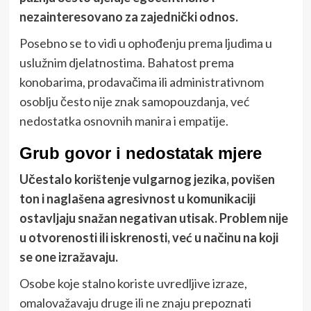
nezainteresovano za zajednički odnos.
Posebno se to vidi u ophođenju prema ljudima u
uslužnim djelatnostima. Bahatost prema
konobarima, prodavačima ili administrativnom
osoblju često nije znak samopouzdanja, već
nedostatka osnovnih manira i empatije.
Grub govor i nedostatak mjere
Učestalo korištenje vulgarnog jezika, povišen
ton i naglašena agresivnost u komunikaciji
ostavljaju snažan negativan utisak. Problem nije
u otvorenosti ili iskrenosti, već u načinu na koji
se one izražavaju.
Osobe koje stalno koriste uvredljive izraze,
omalovažavaju druge ili ne znaju prepoznati