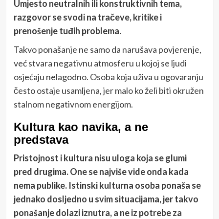
Umjesto neutralnih ili konstruktivnih tema,
razgovor se svodi na tračeve, kritike i
prenošenje tuđih problema.
Takvo ponašanje ne samo da narušava povjerenje,
već stvara negativnu atmosferu u kojoj se ljudi
osjećaju nelagodno. Osoba koja uživa u ogovaranju
često ostaje usamljena, jer malo ko želi biti okružen
stalnom negativnom energijom.
Kultura kao navika, a ne
predstava
Pristojnost i kultura nisu uloga koja se glumi
pred drugima. One se najviše vide onda kada
nema publike. Istinski kulturna osoba ponaša se
jednako dosljedno u svim situacijama, jer takvo
ponašanje dolazi iznutra, a ne iz potrebe za