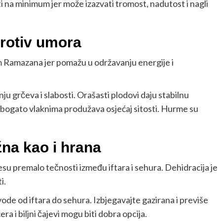
i na minimum jer može izazvati tromost, nadutost i nagli
rotiv umora
Ramazana jer pomažu u održavanju energije i
u grčeva i slabosti. Orašasti plodovi daju stabilnu
e bogato vlaknima produžava osjećaj sitosti. Hurme su
žna kao i hrana
u premalo tečnosti između iftara i sehura. Dehidracija je
i.
de od iftara do sehura. Izbjegavajte gazirana i previše
a i biljni čajevi mogu biti dobra opcija.