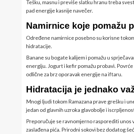
Tešku, masnu i previše slatku hranu treba svest
pad energije kasnije navečer.
Namirnice koje pomažu p
Određene namirnice posebno su korisne tokom 
hidratacije.
Banane su bogate kalijem i pomažu u sprječavanj
energiju. Jogurt i kefir pomažu probavi. Povrć
odlične za brz oporavak energije na iftaru.
Hidratacija je jednako va
Mnogi ljudi tokom Ramazana prave grešku i unes
jedan od glavnih uzroka glavobolje i iscrpljenost
Preporučuje se ravnomjerno rasporediti unos vo
zaslađena pića. Prirodni sokovi bez dodatog šećer