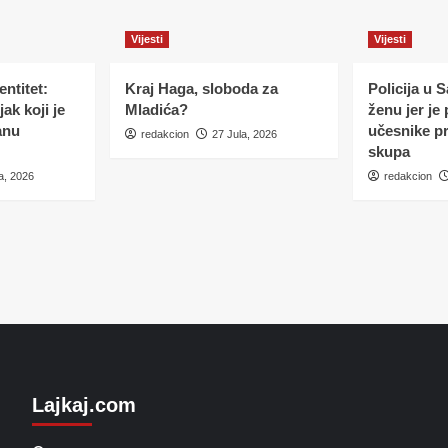
Vijesti
Vijesti
ntitet:
Kraj Haga, sloboda za
Policija u 
ak koji je
Mladića?
ženu jer je
anu
učesnike p
redakcion
27 Jula, 2026
skupa
a, 2026
redakcion
Lajkaj.com