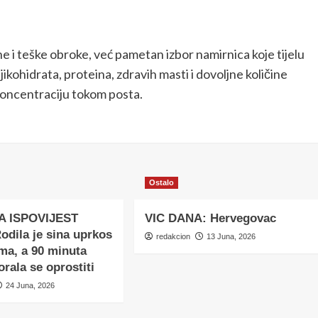
 i teške obroke, već pametan izbor namirnica koje tijelu
ikohidrata, proteina, zdravih masti i dovoljne količine
koncentraciju tokom posta.
Ostalo
A ISPOVIJEST
VIC DANA: Hervegovac
dila je sina uprkos
redakcion
13 Juna, 2026
ma, a 90 minuta
orala se oprostiti
24 Juna, 2026