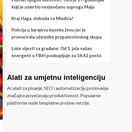
koji je usmrtio nevjenčanu suprugu Maju
Kraj Haga, sloboda za Mladića?
Policija u Sarajevu kaznila ženu jer je
provocirala učesnike propalestinskog skupa
Loše vijesti za građane: Od 1. jula važan
energent u FBiH poskupljuje za 14,42 posto
Alati za umjetnu inteligenciju
AI alati za pisanje, SEO i automatizaciju poslovanja
značajno povećavaju produktivnost. Popularne
platforme nude besplatne probne verzije.