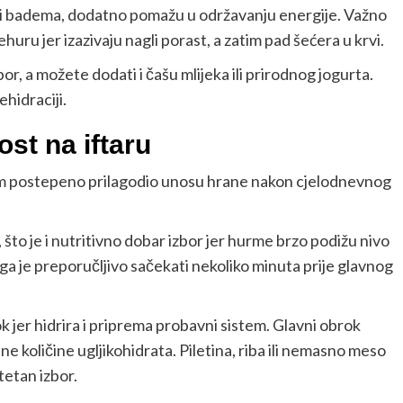
ili badema, dodatno pomažu u održavanju energije. Važno
ehuru jer izazivaju nagli porast, a zatim pad šećera u krvi.
or, a možete dodati i čašu mlijeka ili prirodnog jogurta.
ehidraciji.
ost na iftaru
zam postepeno prilagodio unosu hrane nakon cjelodnevnog
to je i nutritivno dobar izbor jer hurme brzo podižu nivo
oga je preporučljivo sačekati nekoliko minuta prije glavnog
k jer hidrira i priprema probavni sistem. Glavni obrok
ne količine ugljikohidrata. Piletina, riba ili nemasno meso
tetan izbor.