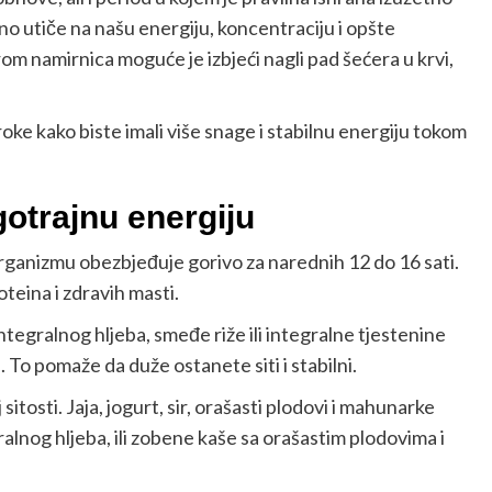
no utiče na našu energiju, koncentraciju i opšte
m namirnica moguće je izbjeći nagli pad šećera u krvi,
ke kako biste imali više snage i stabilnu energiju tokom
gotrajnu energiju
rganizmu obezbjeđuje gorivo za narednih 12 do 16 sati.
oteina i zdravih masti.
integralnog hljeba, smeđe riže ili integralne tjestenine
 To pomaže da duže ostanete siti i stabilni.
itosti. Jaja, jogurt, sir, orašasti plodovi i mahunarke
ralnog hljeba, ili zobene kaše sa orašastim plodovima i