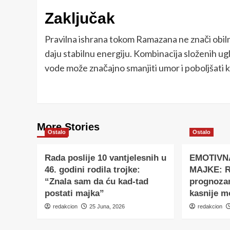
Zaključak
Pravilna ishrana tokom Ramazana ne znači obilne
daju stabilnu energiju. Kombinacija složenih uglj
vode može značajno smanjiti umor i poboljšati 
More Stories
Ostalo
Ostalo
Rada poslije 10 vantjelesnih u
EMOTIVN
46. godini rodila trojke:
MAJKE: Ro
“Znala sam da ću kad-tad
prognoza
postati majka”
kasnije m
redakcion
25 Juna, 2026
redakcion