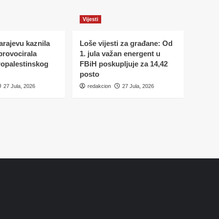
Vijesti
Sarajevu kaznila
Loše vijesti za građane: Od
 provocirala
1. jula važan energent u
ropalestinskog
FBiH poskupljuje za 14,42
posto
27 Jula, 2026
redakcion
27 Jula, 2026