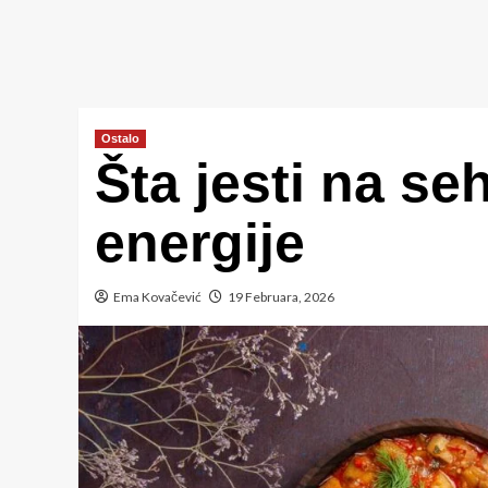
Ostalo
Šta jesti na seh
energije
Ema Kovačević
19 Februara, 2026