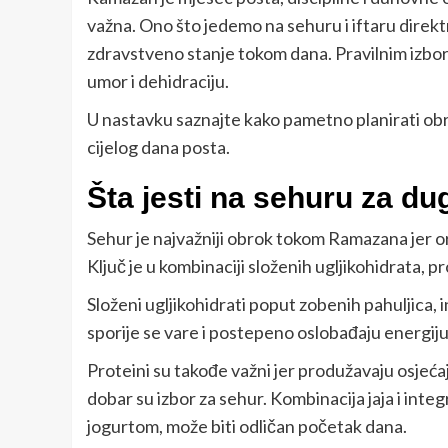
važna. Ono što jedemo na sehuru i iftaru direkt
zdravstveno stanje tokom dana. Pravilnim izboro
umor i dehidraciju.
U nastavku saznajte kako pametno planirati obro
cijelog dana posta.
Šta jesti na sehuru za du
Sehur je najvažniji obrok tokom Ramazana jer o
Ključ je u kombinaciji složenih ugljikohidrata, pr
Složeni ugljikohidrati poput zobenih pahuljica, 
sporije se vare i postepeno oslobađaju energiju.
Proteini su takođe važni jer produžavaju osjećaj s
dobar su izbor za sehur. Kombinacija jaja i integ
jogurtom, može biti odličan početak dana.