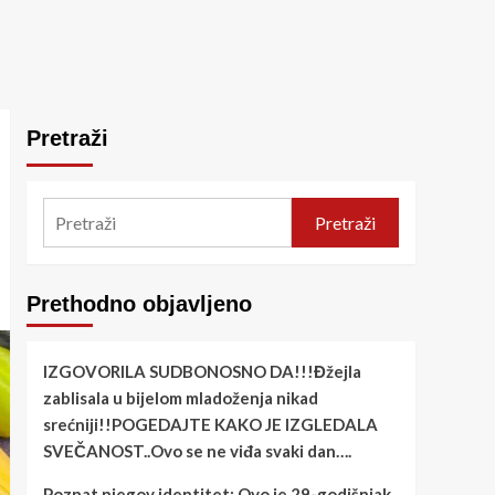
Pretraži
Pretraži
Prethodno objavljeno
IZGOVORILA SUDBONOSNO DA!!!Đžejla
zablisala u bijelom mladoženja nikad
srećniji!!POGEDAJTE KAKO JE IZGLEDALA
SVEČANOST..Ovo se ne viđa svaki dan….
Poznat njegov identitet: Ovo je 29-godišnjak