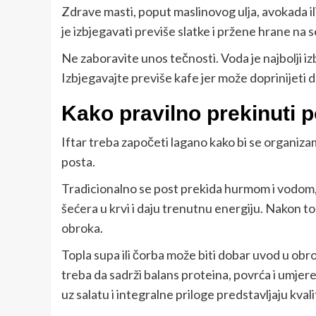
Zdrave masti, poput maslinovog ulja, avokada 
je izbjegavati previše slatke i pržene hrane na s
Ne zaboravite unos tečnosti. Voda je najbolji izb
Izbjegavajte previše kafe jer može doprinijeti d
Kako pravilno prekinuti p
Iftar treba započeti lagano kako bi se organi
posta.
Tradicionalno se post prekida hurmom i vodom, š
šećera u krvi i daju trenutnu energiju. Nakon t
obroka.
Topla supa ili čorba može biti dobar uvod u obro
treba da sadrži balans proteina, povrća i umjere
uz salatu i integralne priloge predstavljaju kvali