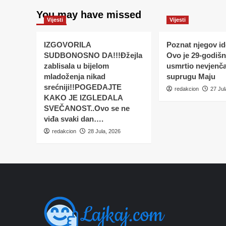
You may have missed
Vijesti
Vijesti
IZGOVORILA
Poznat njegov ide
SUDBONOSNO DA!!!Đžejla
Ovo je 29-godišnj
zablisala u bijelom
usmrtio nevjenč
mladoženja nikad
suprugu Maju
srećniji!!POGEDAJTE
redakcion
27 Jul
KAKO JE IZGLEDALA
SVEČANOST..Ovo se ne
viđa svaki dan….
redakcion
28 Jula, 2026