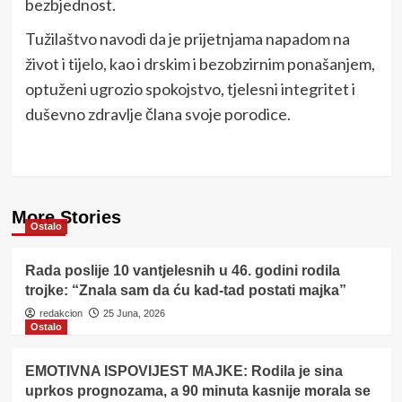
bezbjednost.
Tužilaštvo navodi da je prijetnjama napadom na
život i tijelo, kao i drskim i bezobzirnim ponašanjem,
optuženi ugrozio spokojstvo, tjelesni integritet i
duševno zdravlje člana svoje porodice.
More Stories
Ostalo
Rada poslije 10 vantjelesnih u 46. godini rodila
trojke: “Znala sam da ću kad-tad postati majka”
redakcion
25 Juna, 2026
Ostalo
EMOTIVNA ISPOVIJEST MAJKE: Rodila je sina
uprkos prognozama, a 90 minuta kasnije morala se