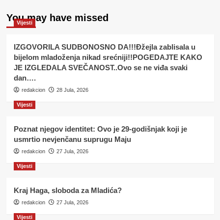
You may have missed
Vijesti
IZGOVORILA SUDBONOSNO DA!!!Đžejla zablisala u
bijelom mladoženja nikad srećniji!!POGEDAJTE KAKO
JE IZGLEDALA SVEČANOST..Ovo se ne viđa svaki
dan….
redakcion
28 Jula, 2026
Vijesti
Poznat njegov identitet: Ovo je 29-godišnjak koji je
usmrtio nevjenčanu suprugu Maju
redakcion
27 Jula, 2026
Vijesti
Kraj Haga, sloboda za Mladića?
redakcion
27 Jula, 2026
Vijesti