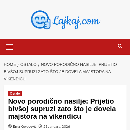
Skip
to
content
Primary
Menu
HOME
OSTALO
NOVO PORODIČNO NASILJE: PRIJETIO
BIVŠOJ SUPRUZI ZATO ŠTO JE DOVELA MAJSTORA NA
VIKENDICU
Ostalo
Novo porodično nasilje: Prijetio
bivšoj supruzi zato što je dovela
majstora na vikendicu
Ema Kovačević
23 Januara, 2026