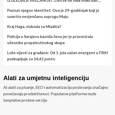
IZGLEDALA SVEČANOST..Ovo se ne viđa svaki dan….
Poznat njegov identitet: Ovo je 29-godišnjak koji je
usmrtio nevjenčanu suprugu Maju
Kraj Haga, sloboda za Mladića?
Policija u Sarajevu kaznila ženu jer je provocirala
učesnike propalestinskog skupa
Loše vijesti za građane: Od 1. jula važan energent u FBiH
poskupljuje za 14,42 posto
Alati za umjetnu inteligenciju
AI alati za pisanje, SEO i automatizaciju poslovanja značajno
povećavaju produktivnost. Popularne platforme nude
besplatne probne verzije.