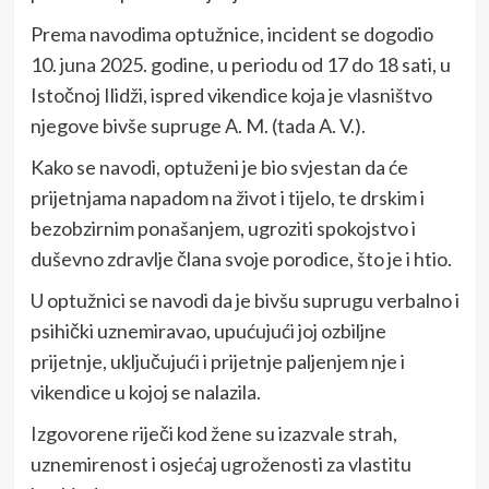
Prema navodima optužnice, incident se dogodio
10. juna 2025. godine, u periodu od 17 do 18 sati, u
Istočnoj Ilidži, ispred vikendice koja je vlasništvo
njegove bivše supruge A. M. (tada A. V.).
Kako se navodi, optuženi je bio svjestan da će
prijetnjama napadom na život i tijelo, te drskim i
bezobzirnim ponašanjem, ugroziti spokojstvo i
duševno zdravlje člana svoje porodice, što je i htio.
U optužnici se navodi da je bivšu suprugu verbalno i
psihički uznemiravao, upućujući joj ozbiljne
prijetnje, uključujući i prijetnje paljenjem nje i
vikendice u kojoj se nalazila.
Izgovorene riječi kod žene su izazvale strah,
uznemirenost i osjećaj ugroženosti za vlastitu