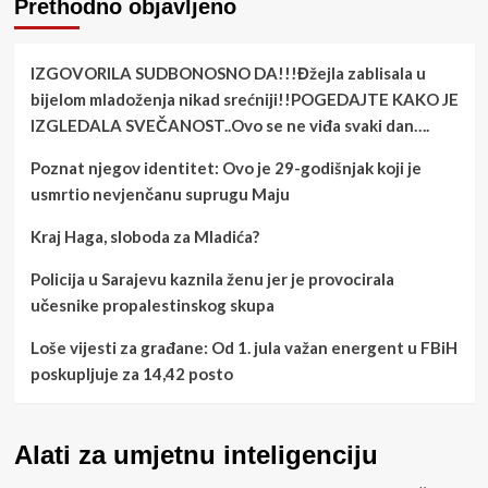
Prethodno objavljeno
IZGOVORILA SUDBONOSNO DA!!!Đžejla zablisala u
bijelom mladoženja nikad srećniji!!POGEDAJTE KAKO JE
IZGLEDALA SVEČANOST..Ovo se ne viđa svaki dan….
Poznat njegov identitet: Ovo je 29-godišnjak koji je
usmrtio nevjenčanu suprugu Maju
Kraj Haga, sloboda za Mladića?
Policija u Sarajevu kaznila ženu jer je provocirala
učesnike propalestinskog skupa
Loše vijesti za građane: Od 1. jula važan energent u FBiH
poskupljuje za 14,42 posto
Alati za umjetnu inteligenciju