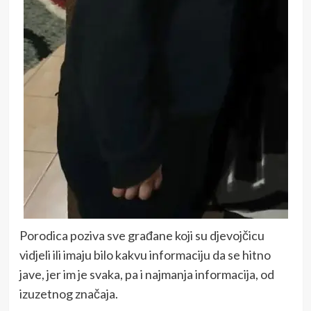
Porodica poziva sve građane koji su djevojčicu
vidjeli ili imaju bilo kakvu informaciju da se hitno
jave, jer im je svaka, pa i najmanja informacija, od
izuzetnog značaja.