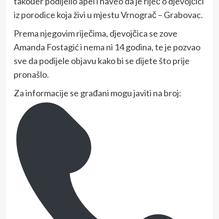
također podijelio apel i naveo da je riječ o djevojčici
iz porodice koja živi u mjestu Vrnograč – Grabovac.
Prema njegovim riječima, djevojčica se zove
Amanda Fostagić i nema ni 14 godina, te je pozvao
sve da podijele objavu kako bi se dijete što prije
pronašlo.
Za informacije se građani mogu javiti na broj: