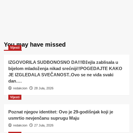
You may have missed
Vijesti
IZGOVORILA SUDBONOSNO DA!!!Đžejla zablisala u
bijelom mladoženja nikad srećniji!!POGEDAJTE KAKO
JE IZGLEDALA SVEČANOST..Ovo se ne viđa svaki
dan….
redakcion
28 Jula, 2026
Vijesti
Poznat njegov identitet: Ovo je 29-godišnjak koji je
usmrtio nevjenčanu suprugu Maju
redakcion
27 Jula, 2026